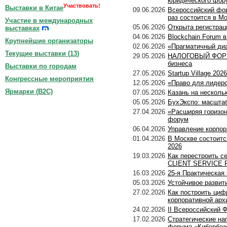
юридического фор
Участвовать!
Выставки в Китае
09.06.2026
Всероссийский фор
раз состоится в М
Участие в международных
05.06.2026
Открыта регистр
выставках
04.06.2026
Blockchain Forum в
Крупнейшие организаторы
02.06.2026
«Прагматичный диа
Текущие выставки (
13
)
29.05.2026
НАЛОГОВЫЙ ФОРУМ 
бизнеса
Выставки по городам
27.05.2026
Startup Village 2
Конгрессные мероприятия
12.05.2026
«Право для лидерс
Ярмарки (B2C)
07.05.2026
Казань на несколь
05.05.2026
БухЭкспо: масштаб
27.04.2026
«Расширяя горизон
форум
06.04.2026
Управление корпо
01.04.2026
В Москве состоитс
2026
19.03.2026
Как перестроить с
CLIENT SERVICE 
16.03.2026
25-я Практическ
05.03.2026
Устойчивое развит
27.02.2026
Как построить циф
корпоративной арх
24.02.2026
II Всероссийский 
17.02.2026
Стратегические на
форума «Кибербез