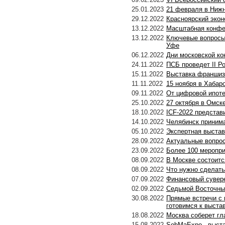
25.01.2023
21 февраля в Нижн
29.12.2022
Красноярский экон
13.12.2022
Масштабная конфе
13.12.2022
Ключевые вопросы 
Уфе
06.12.2022
Дни московской ко
24.11.2022
ПСБ проведет II Р
15.11.2022
Выставка франшиз 
11.11.2022
15 ноября в Хабар
09.11.2022
От цифровой ипоте
25.10.2022
27 октября в Омск
18.10.2022
ICF-2022 представ
14.10.2022
Челябинск приним
05.10.2022
Экспертная выстав
28.09.2022
Актуальные вопро
23.09.2022
Более 100 меропри
08.09.2022
В Москве состоитс
08.09.2022
Что нужно сделать
07.09.2022
Финансовый сувер
02.09.2022
Седьмой Восточный
30.08.2022
Прямые встречи с 
готовимся к выста
18.08.2022
Москва соберет гл
15.08.2022
SobMaExpo - выста