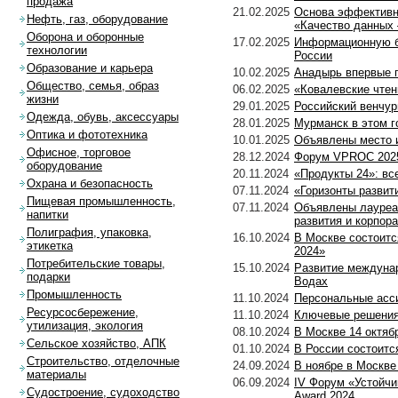
продажа
21.02.2025
Основа эффективно
Нефть, газ, оборудование
«Качество данных
Оборона и оборонные
17.02.2025
Информационную б
технологии
России
Образование и карьера
10.02.2025
Анадырь впервые 
Общество, семья, образ
06.02.2025
«Ковалевские чтен
жизни
29.01.2025
Российский венчур
Одежда, обувь, аксессуары
28.01.2025
Мурманск в этом г
Оптика и фототехника
10.01.2025
Объявлены место и
Офисное, торговое
28.12.2024
Форум VPROC 2025
оборудование
20.11.2024
«Продукты 24»: вс
Охрана и безопасность
07.11.2024
«Горизонты развит
Пищевая промышленность,
07.11.2024
Объявлены лауреат
напитки
развития и корпор
Полиграфия, упаковка,
16.10.2024
В Москве состоитс
этикетка
2024»
Потребительские товары,
15.10.2024
Развитие междуна
подарки
Водах
Промышленность
11.10.2024
Персональные асс
Ресурсосбережение,
11.10.2024
Ключевые решения 
утилизация, экология
08.10.2024
В Москве 14 октя
Сельское хозяйство, АПК
01.10.2024
В России состоитс
Строительство, отделочные
24.09.2024
В ноябре в Москв
материалы
06.09.2024
IV Форум «Устойчи
Судостроение, судоходство
Award 2024