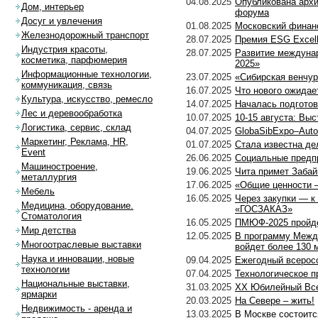
04.08.2025
Опубликована архи
Дом, интерьер
форума
Досуг и увлечения
01.08.2025
Московский финан
Железнодорожный транспорт
28.07.2025
Премия ESG Excell
Индустрия красоты,
28.07.2025
Развитие междунар
косметика, парфюмерия
2025»
Информационные технологии,
23.07.2025
«Сибирская венчур
коммуникация, связь
16.07.2025
Что нового ожидае
Культура, искусство, ремесло
14.07.2025
Началась подготов
Лес и деревообработка
10.07.2025
10-15 августа: Вы
Логистика, сервис, склад
04.07.2025
GlobaSibExpo–Auto
Маркетинг, Реклама, HR,
01.07.2025
Стала известна де
Event
26.06.2025
Социальные предп
Машиностроение,
19.06.2025
Чита примет Забай
металлургия
17.06.2025
«Общие ценности –
Мебель
16.05.2025
Через закупки — к
Медицина, оборудование.
«ГОСЗАКАЗ»
Стоматология
16.05.2025
ПМЮФ-2025 пройде
Мир детства
12.05.2025
В программу Межд
Многоотраслевые выставки
войдет более 130 
Наука и инновации, новые
09.04.2025
Ежегодный всеро
технологии
07.04.2025
Технологическое п
Национальные выставки,
31.03.2025
XX Юбилейный Все
ярмарки
20.03.2025
На Севере – жить!
Недвижимость - аренда и
13.03.2025
В Москве состоитс