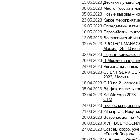
13.06.2023
Десятки лучших фр
08.06.2023
Место России в н
05.06.2023
Новые вызовы – но
23.05.2023
Какое мероприятие
19.05.2023
Определены даты 
16.05.2023
Евразийский конгр
12.05.2023
Всероссийский инв
02.05.2023
PROJECT MANAGEME
Москва, 28–30 июн
02.05.2023
Первая Кавказская
26.04.2023
В Москве заверши
24.04.2023
Региональная выс
20.04.2023
CLIENT SERVICE FO
2023, Москва
18.04.2023
С 19 по 21 апреля
05.04.2023
Эффективность гос
03.04.2023
SobMaExpo 2023 – 
СТМ
24.03.2023
Бизнес-конференци
21.03.2023
28 марта в Иркутс
20.03.2023
Встречаемся на Ф
06.03.2023
XVIII ВСЕРОССИ
27.02.2023
Совсем скоро, уже
«Franch Region»
09.02.2023
VI Всероссийский