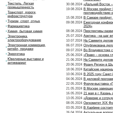
Текстиль. Легкая
30.08.2024
«Дальний Восток –
промышленность
19.08.2024
В Москве пройдет 
Транспорт, дороги,
противодействию 
инфраструктура
15.08.2024
В Самаре пройдет 
Туризм, спорт, отдых
09.08.2024
Ежегодная конфере
2024»
Фармацевтика
08.08.2024
Перспективы разви
Химия, бытовая химия
25.07.2024
Арктика - на шаг в
Электроника,
электрооборудование
10.07.2024
На Саммите деловы
Электронная коммерция,
06.07.2024
Опубликована дело
ритейл, продажи
09.07.2024
Во Владивостоке с
Энергетика
25.06.2024
«Право – основа г
Ювелирные выставки и
21.06.2024
На Саммите деловы
антиквариат
20.06.2024
Франч Регион в Ш
18.06.2024
Китайские национа
10.06.2024
В 2025 году Санкт
04.06.2024
В деловой програ
22.05.2024
Форум-выставка «
21.05.2024
В Москве заверши
16.05.2024
21 мая в г. Казан
13.05.2024
«Доверие и сотруд
08.05.2024
Оргкомитет XIX Ф
03.05.2024
В Харбине состоит
26.04.2024
Актуальные вопро