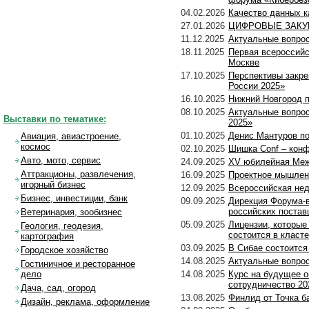
04.02.2026
Качество данных 
27.01.2026
ЦИФРОВЫЕ ЗАКУП
11.12.2025
Актуальные вопрос
18.11.2025
Первая всероссий
Москве
17.10.2025
Перспективы закре
России 2025»
16.10.2025
Нижний Новгород 
08.10.2025
Актуальные вопрос
Выставки по тематике:
2025»
01.10.2025
Денис Мантуров п
Авиация, авиастроение,
космос
02.10.2025
Шишка Conf – кон
Авто, мото, сервис
24.09.2025
XV юбилейная Меж
Аттракционы, развлечения,
16.09.2025
Проектное мышлени
игорный бизнес
12.09.2025
Всероссийская нед
Бизнес, инвестиции, банк
09.09.2025
Дирекция Форума-
российских поста
Ветеринария, зообизнес
05.09.2025
Лицензии, которы
Геология, геодезия,
состоится в класт
картография
03.09.2025
В Сибае состоится
Городское хозяйство
14.08.2025
Актуальные вопрос
Гостиничное и ресторанное
14.08.2025
Курс на будущее 
дело
сотрудничество 20
Дача, сад, огород
13.08.2025
Финлид от Точка б
Дизайн, реклама, оформление