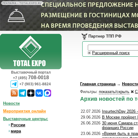
РЕКЛАМА • TOTALEXPO.RU
Партнер ТПП РФ
Расширенный поиск
Выставочный портал
708-0018
+7 (495)
Главная страница
→
Новост
+7 (903) 961-8824
Фильтры:
показать/скрыть
С
Архив новостей по т
Новости
Мероприятия онлайн
22.07.2026
InsurtechDay 2026
29.06.2026
В Москве пройдет 
Выставочные центры:
26.06.2026
30 июня Самара ст
России
франшиз России
мира
23.06.2026
«Время быть в пра