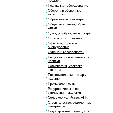
продажа
Нефть, газ, оборудование
Оборона и оборонные
технологии
Образование и карьера
Общество, семья, образ
жизни
Одежда, обувь, аксессуары
Оптика и фототехника
Офисное, торговое
оборудование
Охрана и безопасность
Пищевая промышленность,
напитки
Полиграфия, упаковка,
этикетка
Потребительские товары,
подарки
Промышленность
Ресурсосбережение,
утилизация, экология
Сельское хозяйство, АПК
Строительство, отделочные
материалы
Судостроение, судоходство