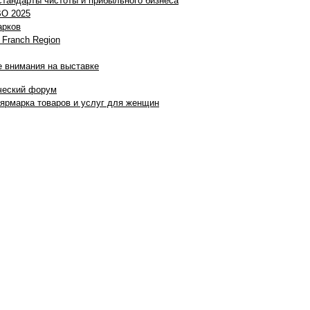
стандарты чистоты и прибыльного бизнеса
BO 2025
арков
 Franch Region
е внимания на выставке
ический форум
ярмарка товаров и услуг для женщин