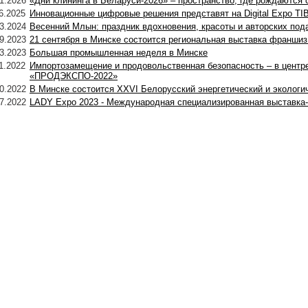
1.2026
«Дни клининга в Беларуси-2026» – пространство, где рождаются 
6.2025
Инновационные цифровые решения представят на Digital Expo TI
3.2024
Весенний Млын: праздник вдохновения, красоты и авторских под
9.2023
21 сентября в Минске состоится региональная выставка франшиз
3.2023
Большая промышленная неделя в Минске
1.2022
Импортозамещение и продовольственная безопасность – в центр
«ПРОДЭКСПО-2022»
0.2022
В Минске состоится XXVI Белорусский энергетический и эколог
7.2022
LADY Expo 2023 - Международная специализированная выставка-