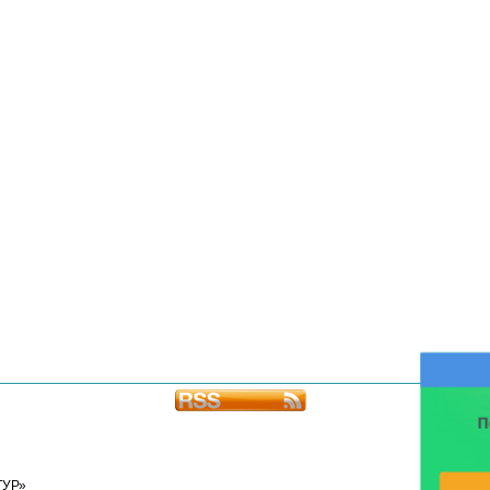
П
ТУР»