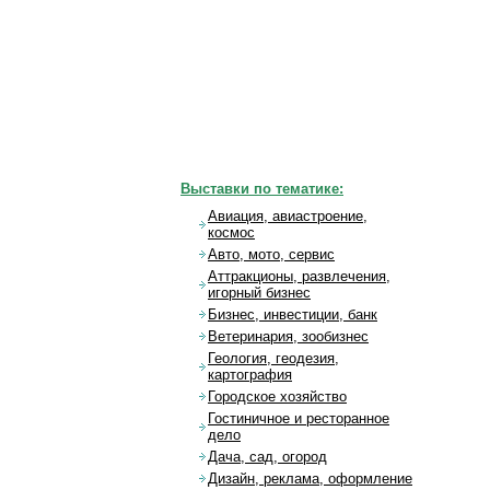
Выставки по тематике:
Авиация, авиастроение,
космос
Авто, мото, сервис
Аттракционы, развлечения,
игорный бизнес
Бизнес, инвестиции, банк
Ветеринария, зообизнес
Геология, геодезия,
картография
Городское хозяйство
Гостиничное и ресторанное
дело
Дача, сад, огород
Дизайн, реклама, оформление