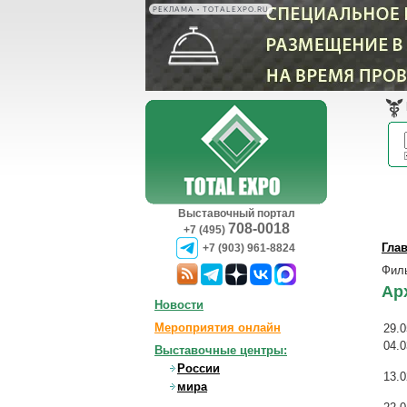
РЕКЛАМА • TOTALEXPO.RU
Выставочный портал
708-0018
+7 (495)
Гла
+7 (903) 961-8824
Фил
Ар
Новости
Мероприятия онлайн
29.0
04.0
Выставочные центры:
России
13.0
мира