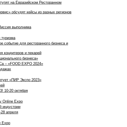
ыступят на Евразийском Ресторанном
ервис» обсудят кейсы из разных регионов
 Миссия выполнима
 туризма
е событие для ресторанного бизнеса и
я кондитеров и пекарей
ационального бизнеса»
ReCa – «FOOD EXPO 2024»
родажах
ртует «ПИР Экспо 2023»
лей
! 10-20 октября
y Online Expo
й индустрии
-28 апреля
e Expo