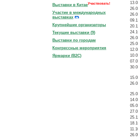
13.0
Участвовать!
Выставки в Китае
26.0
Участие в международных
26.0
выставках
09.1
Крупнейшие организаторы
20.1
24.1
Текущие выставки (
9
)
26.0
Выставки по городам
25.0
Конгрессные мероприятия
12.0
10.0
Ярмарки (B2C)
07.0
30.0
15.0
26.0
25.0
14.0
05.0
27.0
25.1
18.1
11.1
26.0