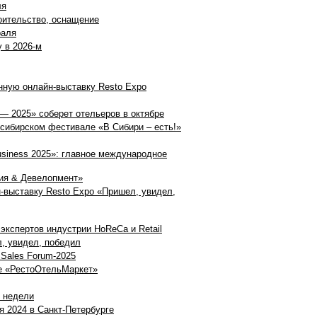
ля
оительство, оснащение
раля
у в 2026-м
анную онлайн-выставку Resto Expo
— 2025» соберет отельеров в октябре
осибирском фестивале «В Сибири – есть!»
iness 2025»: главное международное
ция & Девелопмент»
н-выставку Resto Expo «Пришел, увидел,
экспертов индустрии HoReCa и Retail
л, увидел, победил
 Sales Forum-2025
ке «РестоОтельМаркет»
е недели
я 2024 в Санкт-Петербурге