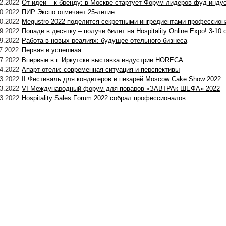
2.2022
От идеи – к бренду: в Москве стартует Форум лидеров фуд-инду
0.2022
ПИР Экспо отмечает 25-летие
0.2022
Megustro 2022 поделится секретными ингредиентами профессион
9.2022
Попади в десятку – получи билет на Hospitality Online Expo! 3-10 
9.2022
Работа в новых реалиях: будущее отельного бизнеса
7.2022
Первая и успешная
7.2022
Впервые в г. Иркутске выставка индустрии HORECA
4.2022
Апарт-отели: современная ситуация и перспективы
3.2022
II Фестиваль для кондитеров и пекарей Moscow Cake Show 2022
3.2022
VI Международный форум для поваров «ЗАВТРАк ШЕФА» 2022
3.2022
Hospitality Sales Forum 2022 собрал профессионалов