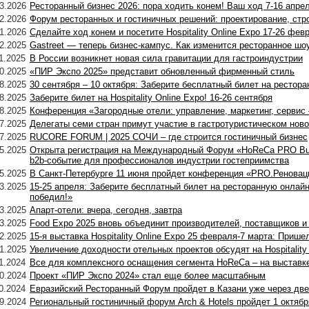
3.2026
Ресторанный бизнес 2026: пора ходить конем! Ваш ход 7-16 апре
2.2026
Форум ресторанных и гостиничных решений: проектирование, стр
1.2026
Сделайте ход конем и посетите Hospitality Online Expo 17-26 фев
2.2025
Gastreet — теперь бизнес-кампус. Как изменится ресторанное шо
1.2025
В России возникнет новая сила гравитации для гастроиндустрии
0.2025
«ПИР Экспо 2025» представит обновленный фирменный стиль
8.2025
30 сентября – 10 октября: Заберите бесплатный билет на рестор
8.2025
Заберите билет на Hospitality Online Expo! 16-26 сентября
8.2025
Конференция «Загородные отели: управление, маркетинг, сервис 
7.2025
Делегаты семи стран примут участие в гастротуристическом нов
7.2025
RUCORE FORUM | 2025 СОЧИ – где строится гостиничный бизнес
5.2025
Открыта регистрация на Международный Форум «HoReCa PRO Bus
b2b-событие для профессионалов индустрии гостеприимства
5.2025
В Санкт-Петербурге 11 июня пройдет конференция «PRO.Ренова
3.2025
15-25 апреля: Заберите бесплатный билет на ресторанную онлай
победил!»
3.2025
Апарт-отели: вчера, сегодня, завтра
3.2025
Food Expo 2025 вновь объединит производителей, поставщиков и 
2.2025
15-я выставка Hospitality Online Expo 25 февраля-7 марта: Прише
1.2025
Увеличение доходности отельных проектов обсудят на Hospitality
1.2024
Все для комплексного оснащения сегмента HoReCa – на выстав
0.2024
Проект «ПИР Экспо 2024» стал еще более масштабным
0.2024
Евразийский Ресторанный Форум пройдет в Казани уже через дв
9.2024
Региональный гостиничный форум Arch & Hotels пройдет 1 октябр