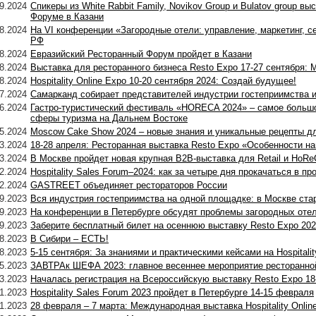
9.2024
Спикеры из White Rabbit Family, Novikov Group и Bulatov group в
Форуме в Казани
8.2024
На VI конференции «Загородные отели: управление, маркетинг, с
РФ
8.2024
Евразийский Ресторанный Форум пройдет в Казани
8.2024
Выставка для ресторанного бизнеса Resto Expo 17-27 сентября:
8.2024
Hospitality Online Expo 10-20 сентября 2024: Создай будущее!
7.2024
Самарканд собирает представителей индустрии гостеприимства и
6.2024
Гастро-туристический фестиваль «HORECA 2024» – самое большо
сферы туризма на Дальнем Востоке
5.2024
Moscow Cake Show 2024 – новые знания и уникальные рецепты дл
3.2024
18-28 апреля: Ресторанная выставка Resto Expo «Особенности н
3.2024
В Москве пройдет новая крупная B2B-выставка для Retail и Ho
2.2024
Hospitality Sales Forum–2024: как за четыре дня прокачаться в п
2.2024
GASTREET объединяет рестораторов России
9.2023
Вся индустрия гостеприимства на одной площадке: в Москве ста
9.2023
На конференции в Петербурге обсудят проблемы загородных оте
9.2023
Заберите бесплатный билет на осеннюю выставку Resto Expo 2023
8.2023
В Сибири – ЕСТЬ!
8.2023
5-15 сентября: За знаниями и практическими кейсами на Hospitalit
5.2023
ЗАВТРАк ШЕФА 2023: главное весеннее мероприятие ресторанно
3.2023
Началась регистрация на Всероссийскую выставку Resto Expo 18
1.2023
Hospitality Sales Forum 2023 пройдет в Петербурге 14-15 февраля
1.2023
28 февраля – 7 марта: Международная выставка Hospitality Onlin