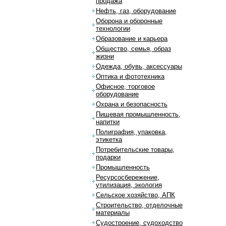
продажа
Нефть, газ, оборудование
Оборона и оборонные
технологии
Образование и карьера
Общество, семья, образ
жизни
Одежда, обувь, аксессуары
Оптика и фототехника
Офисное, торговое
оборудование
Охрана и безопасность
Пищевая промышленность,
напитки
Полиграфия, упаковка,
этикетка
Потребительские товары,
подарки
Промышленность
Ресурсосбережение,
утилизация, экология
Сельское хозяйство, АПК
Строительство, отделочные
материалы
Судостроение, судоходство