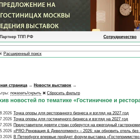
Партнер ТПП РФ
Сотрудничество
Расширенный поиск
вная страница
→
Новости выставок
→
ьтры:
показать/скрыть
Сбросить фильтр
хив новостей по тематике «Гостиничное и рестор
8.2026
Точка опоры для ресторанного бизнеса и взгляд на 2027 год
7.2026
Точка опоры для гостиничного бизнеса и взгляд на 2027 год
7.2026
Представители девяти стран соберутся на ежегодный гастрономи
5.2026
«PRO.Реновация & Девелопмент» – 2026: как обновить отель без
3.2026
В Петербурге впервые пройдет форум-выставка «Гостеприимство