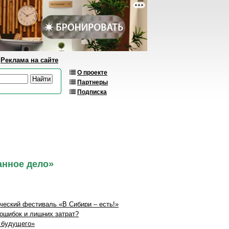
Реклама на сайте
О проекте
Партнеры
Подписка
анное дело»
ческий фестиваль «В Сибири – есть!»
 ошибок и лишних затрат?
 будущего»