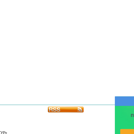
П
ТУР»