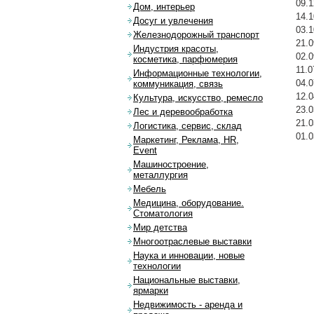
09.1
Дом, интерьер
14.1
Досуг и увлечения
03.1
Железнодорожный транспорт
21.0
Индустрия красоты,
02.0
косметика, парфюмерия
11.0
Информационные технологии,
04.0
коммуникация, связь
12.0
Культура, искусство, ремесло
23.0
Лес и деревообработка
21.0
Логистика, сервис, склад
01.0
Маркетинг, Реклама, HR,
Event
Машиностроение,
металлургия
Мебель
Медицина, оборудование.
Стоматология
Мир детства
Многоотраслевые выставки
Наука и инновации, новые
технологии
Национальные выставки,
ярмарки
Недвижимость - аренда и