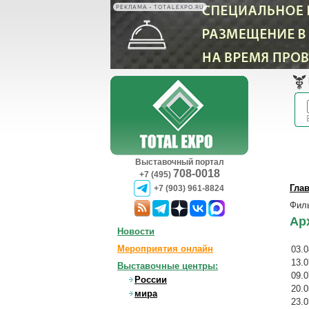
РЕКЛАМА • TOTALEXPO.RU
Выставочный портал
708-0018
+7 (495)
Гла
+7 (903) 961-8824
Фил
Ар
Новости
Мероприятия онлайн
03.0
13.0
Выставочные центры:
09.0
России
20.0
мира
23.0