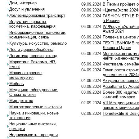
Дом, интерьер
09.09.2024
В Перми пройдет о
Досуг и увлечения
09.09.2024
«ЦветыЭкспо 2024
Железнодорожный транспорт
06.09.2024
FASHION STYLE RU
в России
Индустрия красоты,
косметика, парфюмерия
06.09.2024
IV Форум «Устойчи
Award 2024
Информационные технологии,
06.09.2024
Полвека в центре
коммуникация, связь
05.09.2024
TEXTILE&HOME пре
Культура, искусство, ремесло
Лесного Царя»
Лес и деревообработка
05.09.2024
Менторская гостин
Логистика, сервис, склад
найти бизнес-наст
Маркетинг, Реклама, HR,
05.09.2024
Фестиваль семейн
Event
04.09.2024
Точки роста строи
Машиностроение,
девелопмент 2024
металлургия
04.09.2024
Актуальные вопро
Мебель
03.09.2024
Aquaflame by Aqua
Медицина, оборудование.
03.09.2024
Более 300 издател
Стоматология
книжной ярмарке
Мир детства
02.09.2024
VII Междисциплина
Многоотраслевые выставки
новые клинические
Наука и инновации, новые
02.09.2024
Hometextile & Des
технологии
Национальные выставки,
ярмарки
Недвижимость - аренда и