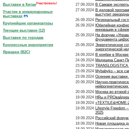
Участвовать!
27.09.2024
В Самаре эксперты
Выставки в Китае
27.09.2024
В деловой програм
Участие в международных
выступит рекордна
выставках
26.09.2024
Региональный гост
Крупнейшие организаторы
26.09.2024
Юбилейная конфере
инновации в сфере
Текущие выставки (
12
)
25.09.2024
На форуме «Управ
Выставки по городам
фундамента цифро
25.09.2024
Энергетическое со
Конгрессные мероприятия
энергетической не
Ярмарки (B2C)
24.09.2024
В ноябре в Москв
24.09.2024
Медицина Санкт-Пе
23.09.2024
TRANSLOGISTICA K
23.09.2024
Mybabyko – все с
23.09.2024
Осенние выставки 
20.09.2024
Научно-практическ
нейрогенетических
20.09.2024
Москва во второй 
19.09.2024
HRы и PROвайдеры
19.09.2024
«TEXTILE&HOME-202
19.09.2024
Lifestyle Freedom
2025
19.09.2024
Российский форум
18.09.2024
Новая площадка д
18.09.2024
Маргаритинская яр