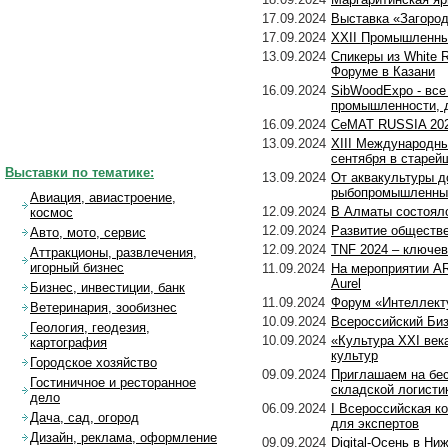
17.09.2024
Выставка «Загород
17.09.2024
XXII Промышленны
13.09.2024
Спикеры из White R
Форуме в Казани
16.09.2024
SibWoodExpo - все
промышленности, 
16.09.2024
СеМАТ RUSSIA 202
13.09.2024
XIII Международны
сентября в старей
Выставки по тематике:
13.09.2024
От аквакультуры д
рыбопромышленны
Авиация, авиастроение,
12.09.2024
В Алматы состоял
космос
12.09.2024
Развитие обществе
Авто, мото, сервис
12.09.2024
TNF 2024 – ключе
Аттракционы, развлечения,
игорный бизнес
11.09.2024
На мероприятии A
Aurel
Бизнес, инвестиции, банк
11.09.2024
Форум «Интеллекту
Ветеринария, зообизнес
10.09.2024
Всероссийский Биз
Геология, геодезия,
10.09.2024
«Культура XXI век
картография
культур
Городское хозяйство
09.09.2024
Приглашаем на бе
Гостиничное и ресторанное
складской логисти
дело
06.09.2024
I Всероссийская к
Дача, сад, огород
для экспертов
Дизайн, реклама, оформление
09.09.2024
Digital-Осень в Н