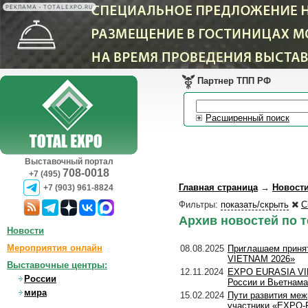
РЕКЛАМА • TOTALEXPO.RU
Партнер ТПП РФ
Расширенный поиск
Выставочный портал
708-0018
+7 (495)
Главная страница
→
Новост
+7 (903) 961-8824
Фильтры:
показать/скрыть
С
Архив новостей по 
Новости
Мероприятия онлайн
08.08.2025
Приглашаем приня
VIETNAM 2026»
Выставочные центры:
12.11.2024
EXPO EURASIA VIE
России
России и Вьетнама
мира
15.02.2024
Пути развития меж
участники «EXPO-