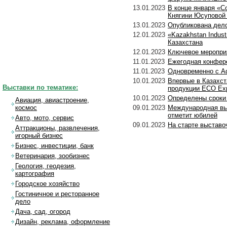
13.01.2023
В конце января «С
Княгини Юсуповой
13.01.2023
Опубликована дел
12.01.2023
«Kazakhstan Indus
Казахстана
12.01.2023
Ключевое мероприя
11.01.2023
Ежегодная конфер
11.01.2023
Одновременно с A
10.01.2023
Впервые в Казахст
Выставки по тематике:
продукции ECO Ex
10.01.2023
Определены сроки 
Авиация, авиастроение,
09.01.2023
Международная вы
космос
отметит юбилей
Авто, мото, сервис
09.01.2023
На старте выставо
Аттракционы, развлечения,
игорный бизнес
Бизнес, инвестиции, банк
Ветеринария, зообизнес
Геология, геодезия,
картография
Городское хозяйство
Гостиничное и ресторанное
дело
Дача, сад, огород
Дизайн, реклама, оформление