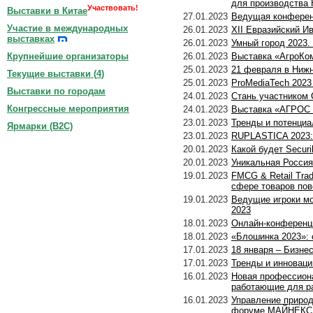
для производства 
Участвовать!
Выставки в Китае
27.01.2023
Ведущая конференц
Участие в международных
26.01.2023
XII Евразийский И
выставках
26.01.2023
Умный город 2023.
26.01.2023
Выставка «АгроКом
Крупнейшие организаторы
25.01.2023
21 февраля в Нижн
Текущие выставки (
4
)
25.01.2023
ProMediaTech 2023
Выставки по городам
24.01.2023
Стань участником C
Конгрессные мероприятия
24.01.2023
Выставка «АГРОС 
23.01.2023
Тренды и потенциа
Ярмарки (B2C)
23.01.2023
RUPLASTICA 2023:
20.01.2023
Какой будет Secur
20.01.2023
Уникальная Россия
19.01.2023
FMCG & Retail Tra
сфере товаров пов
19.01.2023
Ведущие игроки мо
2023
18.01.2023
Онлайн-конференци
18.01.2023
«Блошинка 2023»: 
17.01.2023
18 января – Бизне
17.01.2023
Тренды и инноваци
16.01.2023
Новая профессиона
работающие для р
16.01.2023
Управление приро
форуме МАЙНЕКС 