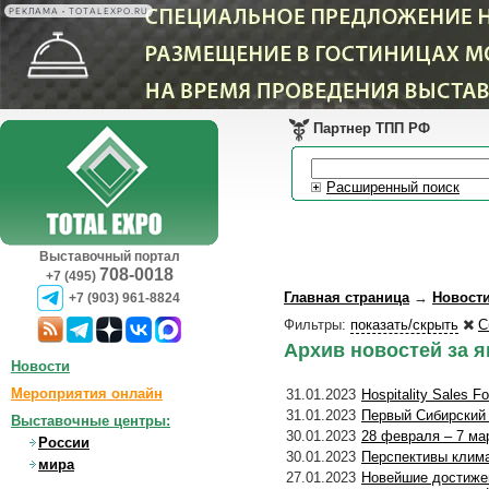
РЕКЛАМА • TOTALEXPO.RU
Партнер ТПП РФ
Расширенный поиск
Выставочный портал
708-0018
+7 (495)
Главная страница
→
Новост
+7 (903) 961-8824
Фильтры:
показать/скрыть
С
Архив новостей за ян
Новости
Мероприятия онлайн
31.01.2023
Hospitality Sales 
31.01.2023
Первый Сибирский 
Выставочные центры:
30.01.2023
28 февраля – 7 мар
России
30.01.2023
Перспективы клима
мира
27.01.2023
Новейшие достижен