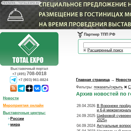
РЕКЛАМА • TOTALEXPO.RU
Партнер ТПП РФ
Расширенный поиск
Выставочный портал
708-0018
+7 (495)
Главная страница
→
Новост
+7 (903) 961-8824
Фильтры:
показать/скрыть
С
Архив новостей по 
Новости
Мероприятия онлайн
28.04.2026
В Воронеже пройд
и 6-й межрегионал
Выставочные центры:
24.09.2025
Цифровой суверен
России
2025»
мира
04.09.2024
Актуальные вопро