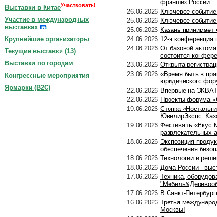
франшиз России
Участвовать!
Выставки в Китае
26.06.2026
Ключевое событие 
Участие в международных
25.06.2026
Ключевое событие 
выставках
25.06.2026
Казань принимает
24.06.2026
12-я конференция 
Крупнейшие организаторы
24.06.2026
От базовой автома
Текущие выставки (
13
)
состоится конфер
Выставки по городам
23.06.2026
Открыта регистра
23.06.2026
«Время быть в пра
Конгрессные мероприятия
юридического фор
Ярмарки (B2C)
22.06.2026
Впервые на ЭКВАТЭ
22.06.2026
Проекты форума «С
19.06.2026
Стопка «Ностальги
ЮвелирЭкспо. Каз
19.06.2026
Фестиваль «Вкус М
развлекательных а
18.06.2026
Экспозиция проду
обеспечения безо
18.06.2026
Технологии и реше
18.06.2026
Дома России - выс
17.06.2026
Техника, оборудов
"Мебель&Деревообр
17.06.2026
В Санкт-Петербург
16.06.2026
Третья международ
Москвы!