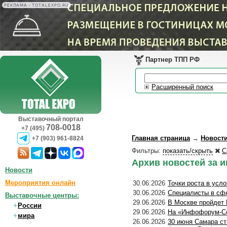
РЕКЛАМА • TOTALEXPO.RU
Партнер ТПП РФ
Расширенный поиск
Выставочный портал
708-0018
+7 (495)
Главная страница
→
Новост
+7 (903) 961-8824
Фильтры:
показать/скрыть
С
Архив новостей за и
Новости
Мероприятия онлайн
30.06.2026
Точки роста в усло
30.06.2026
Специалисты в сфе
Выставочные центры:
29.06.2026
В Москве пройдет 
России
29.06.2026
На «Инфофорум-Со
мира
26.06.2026
30 июня Самара ст