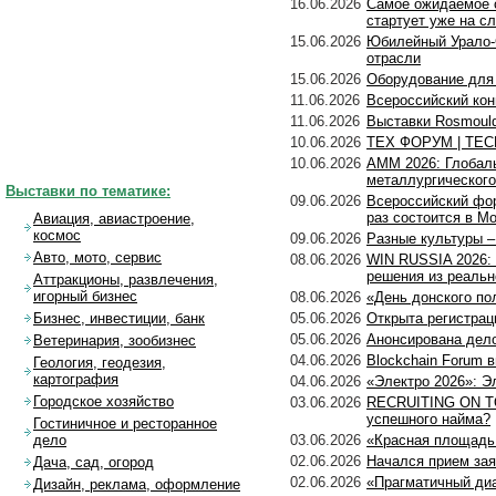
16.06.2026
Самое ожидаемое с
стартует уже на 
15.06.2026
Юбилейный Урало-
отрасли
15.06.2026
Оборудование для 
11.06.2026
Всероссийский кон
11.06.2026
Выставки Rosmould
10.06.2026
ТЕХ ФОРУМ | TECH 
10.06.2026
AMM 2026: Глобаль
металлургического
Выставки по тематике:
09.06.2026
Всероссийский фор
раз состоится в М
Авиация, авиастроение,
космос
09.06.2026
Разные культуры 
Авто, мото, сервис
08.06.2026
WIN RUSSIA 2026: 
решения из реальн
Аттракционы, развлечения,
игорный бизнес
08.06.2026
«День донского по
05.06.2026
Открыта регистр
Бизнес, инвестиции, банк
05.06.2026
Анонсирована дел
Ветеринария, зообизнес
04.06.2026
Blockchain Forum в
Геология, геодезия,
картография
04.06.2026
«Электро 2026»: Э
Городское хозяйство
03.06.2026
RECRUITING ON TOP
успешного найма?
Гостиничное и ресторанное
03.06.2026
«Красная площадь 
дело
02.06.2026
Начался прием зая
Дача, сад, огород
02.06.2026
«Прагматичный диа
Дизайн, реклама, оформление