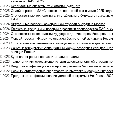
внимания НАИС 2026
7.2025
Беспилотные системы: технологии будущего
7.2025
Онлайн-проект еМАКС состоится во второй раз в июле 2025 года
2.2025
Отечественные технологии для стабильного будущего гражданско
НАИС
8.2024
Актуальные вопросы авиационной отрасли обсудят в Москве
4.2024
Ключевые тренды и инновации в развитии производства БАС обс
2.2024
Отечественные технологии будущего для бесперебойной работы 
1.2024
Форсайт-сессия «Развитие отрасли беспилотной авиации в Росси
7.2023
Стратегические изменения в авиационно-космической деятельнос
6.2023
Санкт-Петербургский Авиационный Форум развернет специальную
авиации России
3.2023
Курс на непрерывное развитие авиаотрасли
2.2023
Технологии импортозамещения для авиатранспортной отрасли пр
1.2023
Ведущая конференция по вопросам развития беспилотной авиаци
2.2022
Новинки авиастроения представят на выставке и форуме инфрас
1.2022
Продолжается формирование деловой программы HeliRussia 202