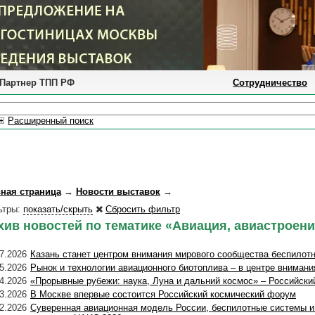
Партнер ТПП РФ
Сотрудничество
Расширенный поиск
вная страница
→
Новости выставок
→
ьтры:
показать/скрыть
Сбросить фильтр
хив новостей по тематике «Авиация, авиастроени
7.2026
Казань станет центром внимания мирового сообщества беспилот
5.2026
Рынок и технологии авиационного биотоплива – в центре вниман
4.2026
«Прорывные рубежи: наука, Луна и дальний космос» – Российски
3.2026
В Москве впервые состоится Российский космический форум
2.2026
Суверенная авиационная модель России, беспилотные системы и 