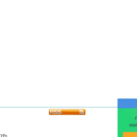
по
ТУР»