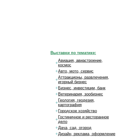
Выставки по тематике:
Авиация, авиастроение,
космос
Авто, мото, сервис
Аттракционы, развлечения,
игорный бизнес
Бизнес, инвестиции, банк
Ветеринария, зообизнес
Геология, геодезия,
картография
Городское хозяйство
Гостиничное и ресторанное
дело
Дача, сад, огород
Дизайн, реклама, оформление