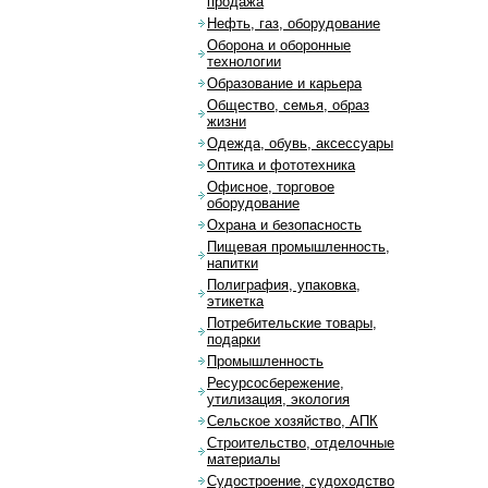
продажа
Нефть, газ, оборудование
Оборона и оборонные
технологии
Образование и карьера
Общество, семья, образ
жизни
Одежда, обувь, аксессуары
Оптика и фототехника
Офисное, торговое
оборудование
Охрана и безопасность
Пищевая промышленность,
напитки
Полиграфия, упаковка,
этикетка
Потребительские товары,
подарки
Промышленность
Ресурсосбережение,
утилизация, экология
Сельское хозяйство, АПК
Строительство, отделочные
материалы
Судостроение, судоходство