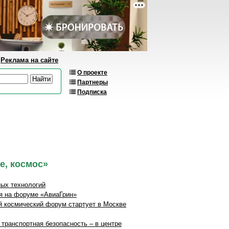
Реклама на сайте
О проекте
Партнеры
Подписка
е, космос»
ных технологий
ия на форуме «АвиаГрин»
й космический форум стартует в Москве
транспортная безопасность – в центре