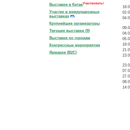
Участвовать!
Выставки в Китае
18.0
Участие в международных
02.0
выставках
04.0
Крупнейшие организаторы
09.0
Текущие выставки (
9
)
04.0
Выставки по городам
05.0
18.0
Конгрессные мероприятия
21.0
Ярмарки (B2C)
23.0
23.0
07.0
27.0
08.0
14.0