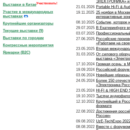
ЭЛЕКТРОНИКА» и 
Участвовать!
Выставки в Китае
21.01.2026
Portable Hi-Fi & A
Участие в международных
19.11.2025
25 ноября в Москв
выставках
интерактивные зон
08.10.2025
Событие, которое н
Крупнейшие организаторы
29.07.2025
В Екатеринбурге в
Текущие выставки (
9
)
03.07.2025
Профессиональный 
Выставки по городам
27.06.2025
Российские произв
«Работаем на сво
Конгрессные мероприятия
23.05.2025
Вторая международ
Ярмарки (B2C)
31.03.2025
От силового обору
выставка «Электро
17.10.2024
Громкая осень: в М
19.09.2024
Российский форум
03.06.2024
Новейшие образцы 
24.05.2024
Более 150 отечест
«Электроника Росс
23.05.2024
HI-FI & HIGH END 
19.10.2023
Тысячи аудиофилов
12.10.2022
Крупнейший в Росс
формате
22.08.2022
Достижения россий
России»
09.08.2022
UzE-TechExpo 2022
08.08.2022
Вместе с форумом