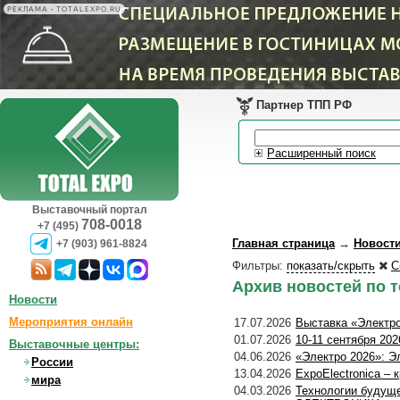
РЕКЛАМА • TOTALEXPO.RU
Партнер ТПП РФ
Расширенный поиск
Выставочный портал
708-0018
+7 (495)
Главная страница
→
Новост
+7 (903) 961-8824
Фильтры:
показать/скрыть
С
Архив новостей по 
Новости
Мероприятия онлайн
17.07.2026
Выставка «Электро
01.07.2026
10-11 сентября 20
Выставочные центры:
04.06.2026
«Электро 2026»: Э
России
13.04.2026
ExpoElectronica –
мира
04.03.2026
Технологии будущ