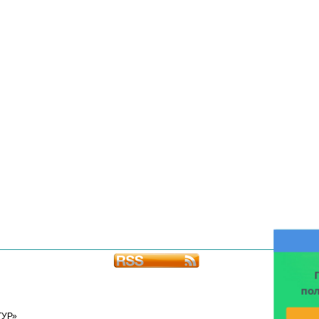
по
ТУР»