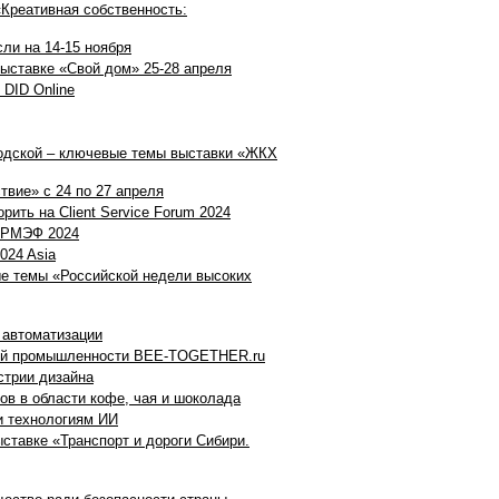
Креативная собственность:
ли на 14-15 ноября
выставке «Свой дом» 25-28 апреля
 DID Online
одской – ключевые темы выставки «ЖКХ
твие» с 24 по 27 апреля
рить на Client Service Forum 2024
а РМЭФ 2024
024 Asia
е темы «Российской недели высоких
 автоматизации
гкой промышленности BEE-TOGETHER.ru
стрии дизайна
ов в области кофе, чая и шоколада
и технологиям ИИ
ыставке «Транспорт и дороги Сибири.