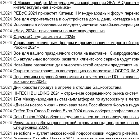
4.2024
В Москве пройдет Международная конференция ЭРА IP Quorum «
интеллектуальная экономика»
4.2024
РЕБУС 2024 прирастет Китаем: II Международный форум перенес
4.2024
Всё для строительства и обустройства дома, дачи, коттеджа на 
4.2024
Инновации в образовании обсудят участники онлайн-конференции
4.2024
«Баку-2024»: приглашаем на выставку франшиз
4.2024
Форум «О недвижимости - 2024»
4.2024
Управление жилищным фондом и формирование комфортной гор
России 2024»
4.2024
Всё для вашего праздничного стола на выставке «Сибпродовольс
4.2024
Об актуальных вопросах развития клиентского сервиса будут гово
4.2024
Новейшие разработки для энергетической отрасли представят н
4.2024
Открыта регистрация на конференцию по логистике LOGFORUM-2
4.2024
Перспективы цифровой экономики и отечественное ПО – ключевы
технологий-2024»
4.2024
Дни красоты пройдут в апреле в столице Башкортостана
4.2024
HI-TECH BUILDING 2024 – отражение современного рынка систем
4.2024
17-я Международная выставка-платформа по аутсорсингу в ле
4.2024
«Дизайн нового мира» - ключевая тема Российского Форума инду
4.2024
Coffee Tea Cacao Russian Expo 2024 вновь соберет профессионал
4.2024
Data Fusion 2024 соберет ведущих экспертов по анализу данных 
4.2024
Результаты работы транспортной отрасли за год представят на в
Спецтехника 2024»
4.2024
selections – аутлет межсезонной подсортировки модного ритейла