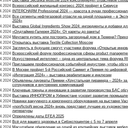
4.2024
Выставка Securika Moscow 2024 консолидирует отраслевое сооб
4.2024
Всероссийский жилищный конгресс 2024 пройдет в Сириусе
4.2024
INTERCHARM Professional 2024 — красота в руках профессионал
4.2024
Все сегменты нефтегазовой отрасли на одной площадке – в Эксп
2024»
4.2024
Выставка Global Ingredients Show 2024: ингредиенты и добавки д
4.2024
«Олдтаймер-Галерея 2024»: От кареты до ракеты!
4.2024
Мечтаете купить или построить загородный дом в Тюмени? При
4.2024
Открылась выставка Textile Collection Moscow
4.2024
Заглянуть в будущее смогут участники форума «Открытые иннов
4.2024
Всероссийский форум профессионалов сферы product management
4.2024
Искусственный интеллект – одна из центральных тема форума R
4.2024
Приглашаем профессионалов событийной индустрии, чтобы обсу
4.2024
В Москве пройдет 5-й Российский Саммит и Премия по цифровой
4.2024
«Интеграция 2024» – выставка реабилитации и инклюзии
4.2024
Объявлены лауреаты Премии «Хрустальная пирамида – 2024» за 
сотрудников и внутренних коммуникаций
4.2024
Ключевые тренды и инновации в развитии производства БАС обс
4.2024
Выставка ИННОПРОМ в Узбекистане ускорит развитие промышлен
4.2024
Новинки вакуумного и криогенного оборудования на выставке Va
4.2024
«non/fictioN весна 2024» вновь представит лучшее из художестве
литературы
4.2024
Определены даты EFEA 2025
4.2024
Всё для вашего здоровья в Сибэкспоцентре с 5 по 7 апреля
4.2024
Масштабное обновление на одной из крупнейших выставок мебел