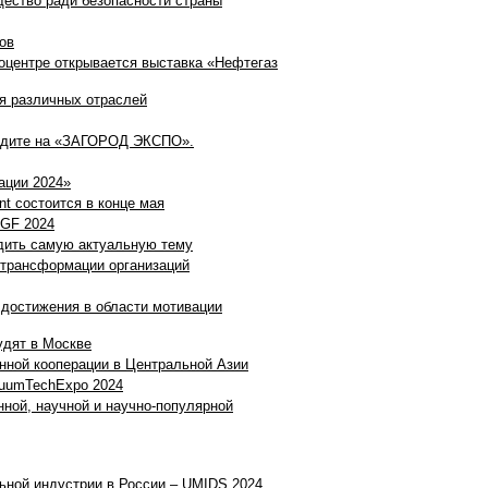
щество ради безопасности страны
ов
оцентре открывается выставка «Нефтегаз
ля различных отраслей
ходите на «ЗАГОРОД ЭКСПО».
ации 2024»
 состоится в конце мая
IGF 2024
дить самую актуальную тему
 трансформации организаций
достижения в области мотивации
удят в Москве
ной кооперации в Центральной Азии
cuumTechExpo 2024
нной, научной и научно-популярной
ьной индустрии в России – UMIDS 2024