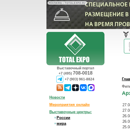
РЕКЛАМА • TOTALEXPO.RU
Выставочный портал
708-0018
+7 (495)
Гла
+7 (903) 961-8824
Фил
Ар
Новости
Мероприятия онлайн
27.0
27.0
Выставочные центры:
26.0
России
26.0
мира
25.0