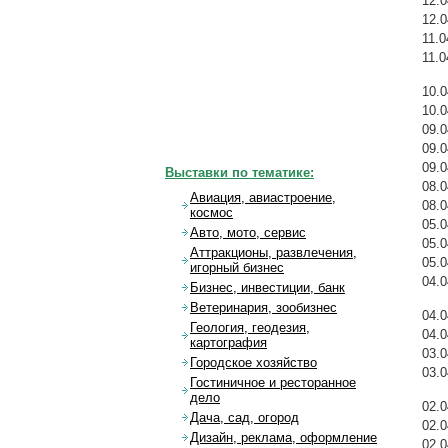
12.0
12.0
11.0
11.0
10.0
10.0
09.0
09.0
09.0
Выставки по тематике:
08.0
Авиация, авиастроение,
08.0
космос
05.0
Авто, мото, сервис
05.0
Аттракционы, развлечения,
05.0
игорный бизнес
04.0
Бизнес, инвестиции, банк
Ветеринария, зообизнес
04.0
Геология, геодезия,
04.0
картография
03.0
Городское хозяйство
03.0
Гостиничное и ресторанное
дело
02.0
Дача, сад, огород
02.0
Дизайн, реклама, оформление
02.0