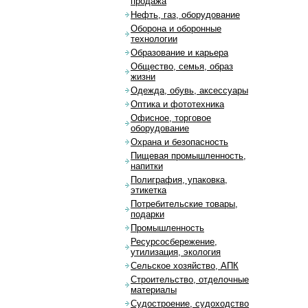
продажа
Нефть, газ, оборудование
Оборона и оборонные
технологии
Образование и карьера
Общество, семья, образ
жизни
Одежда, обувь, аксессуары
Оптика и фототехника
Офисное, торговое
оборудование
Охрана и безопасность
Пищевая промышленность,
напитки
Полиграфия, упаковка,
этикетка
Потребительские товары,
подарки
Промышленность
Ресурсосбережение,
утилизация, экология
Сельское хозяйство, АПК
Строительство, отделочные
материалы
Судостроение, судоходство