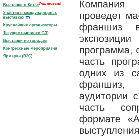
Компания
Участвовать!
Выставки в Китае
проведет м
Участие в международных
выставках
франшиз в
Крупнейшие организаторы
Текущие выставки (
13
)
экспозиции
Выставки по городам
программа, 
Конгрессные мероприятия
Ярмарки (B2C)
часть прог
одних из с
франшиз, 
аудитории с
часть соп
формате «А
выступлени