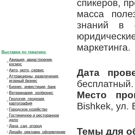
спикеров, п
масса поле
знаний в о
юридически
маркетинга.
Выставки по тематике:
Авиация, авиастроение,
космос
Дата прове
Авто, мото, сервис
Аттракционы, развлечения,
бесплатный.
игорный бизнес
Бизнес, инвестиции, банк
Место про
Ветеринария, зообизнес
Геология, геодезия,
Bishkek, ул.
картография
Городское хозяйство
Гостиничное и ресторанное
дело
Дача, сад, огород
Темы для о
Дизайн, реклама, оформление