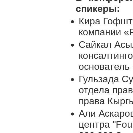
спикеры:
Кира Гофшта
компании «
Сайкал Асы
консалтинго
основатель
Гульзада С
отдела пра
права Кырг
Али Аскаро
центра "Fou