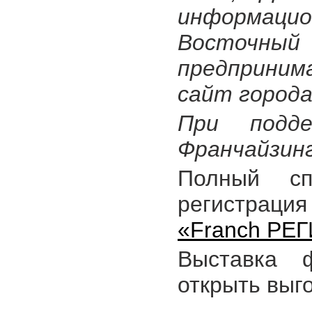
информаци
Восточный
предпринима
сайт города
При подде
Франчайзинг
Полный сп
регистраци
«Franch РЕ
Выставка 
открыть выг