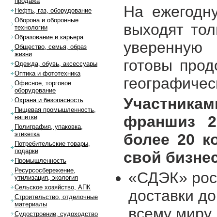
продажа
На ежегодн
Нефть, газ, оборудование
Оборона и оборонные
выходят тол
технологии
Образование и карьера
уверенную
Общество, семья, образ
жизни
готовы прод
Одежда, обувь, аксессуары
Оптика и фототехника
географичес
Офисное, торговое
оборудование
Участник
Охрана и безопасность
Пищевая промышленность,
франшиз 2
напитки
Полиграфия, упаковка,
этикетка
более 20 к
Потребительские товары,
подарки
свой бизне
Промышленность
Ресурсосбережение,
«СДЭК» рос
утилизация, экология
Сельское хозяйство, АПК
доставки до
Строительство, отделочные
материалы
всему миру,
Судостроение, судоходство