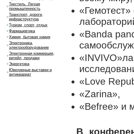
Текстиль. Легкая
«Гемотест»
промышленность
Транспорт, дороги,
лаборатори
инфраструктура
Туризм, спорт, отдых
«Banda pan
Фармацевтика
Химия, бытовая химия
самообслуж
Электроника,
электрооборудование
Электронная коммерция,
«INVIVO»ла
ритейл, продажи
Энергетика
исследован
Ювелирные выставки и
антиквариат
«Love Repub
«Zarina»,
«Befree» и 
В конфере