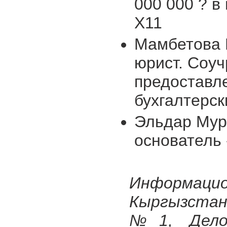
000 000 ? в
Х11
Мамбетова 
юрист. Соуч
предоставл
бухгалтерск
Эльдар Мур
основатель 
Информацио
Кыргызстан
№1, Делов