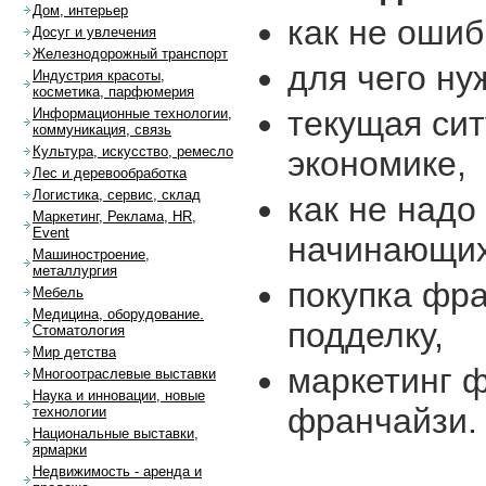
Дом, интерьер
как не оши
Досуг и увлечения
Железнодорожный транспорт
для чего ну
Индустрия красоты,
косметика, парфюмерия
текущая сит
Информационные технологии,
коммуникация, связь
Культура, искусство, ремесло
экономике,
Лес и деревообработка
Логистика, сервис, склад
как не надо
Маркетинг, Реклама, HR,
Event
начинающих
Машиностроение,
металлургия
покупка фра
Мебель
Медицина, оборудование.
подделку,
Стоматология
Мир детства
маркетинг 
Многоотраслевые выставки
Наука и инновации, новые
франчайзи.
технологии
Национальные выставки,
ярмарки
Недвижимость - аренда и