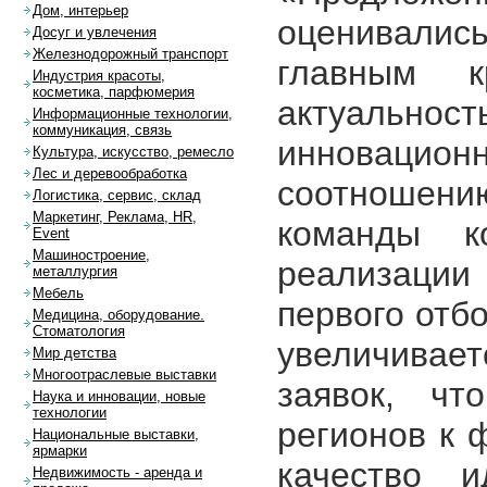
Дом, интерьер
оценивали
Досуг и увлечения
Железнодорожный транспорт
главным к
Индустрия красоты,
косметика, парфюмерия
актуаль
Информационные технологии,
коммуникация, связь
инноваци
Культура, искусство, ремесло
Лес и деревообработка
соотношению
Логистика, сервис, склад
Маркетинг, Реклама, HR,
команды к
Event
Машиностроение,
реализации 
металлургия
Мебель
первого отб
Медицина, оборудование.
Стоматология
увеличивает
Мир детства
Многоотраслевые выставки
заявок, чт
Наука и инновации, новые
технологии
регионов к 
Национальные выставки,
ярмарки
качество и
Недвижимость - аренда и