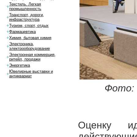
Текстиль. Легкая
промышленность
Транспорт, дороги,
инфраструктура
Туризм, спорт, отдых
Фармацевтика
Химия, бытовая химия
Электроника,
электрооборудование
Электронная коммерция,
ритейл, продажи
Энергетика
Ювелирные выставки и
антиквариат
Фото:
Оценку и
действующие