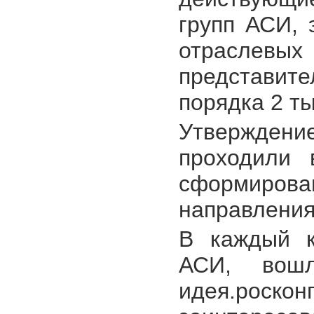
групп АСИ, 
отрасле
представите
порядка 2 ты
Утверждение
проходили 
сформиро
направлени
В каждый к
АСИ, вошл
идея.роско