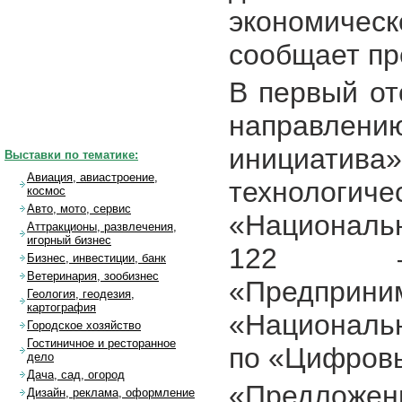
экономичес
сообщает пр
В первый от
направлен
инициатив
Выставки по тематике:
Авиация, авиастроение,
технологич
космос
Авто, мото, сервис
«Националь
Аттракционы, развлечения,
игорный бизнес
122 –
Бизнес, инвестиции, банк
Ветеринария, зообизнес
«Предпри
Геология, геодезия,
картография
«Националь
Городское хозяйство
Гостиничное и ресторанное
по «Цифров
дело
Дача, сад, огород
«Предлож
Дизайн, реклама, оформление