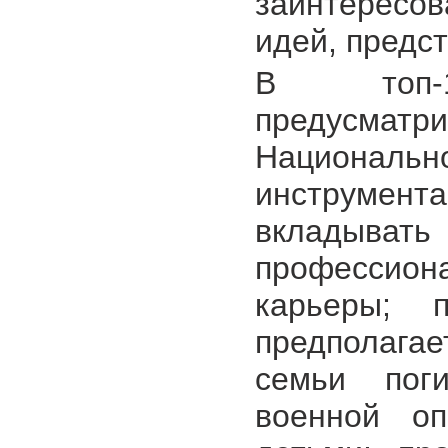
заинтересо
идей, предс
В топ-1
предусматр
Национально
инструмента
вкладыват
профессион
карьеры; 
предполага
семьи поги
военной оп