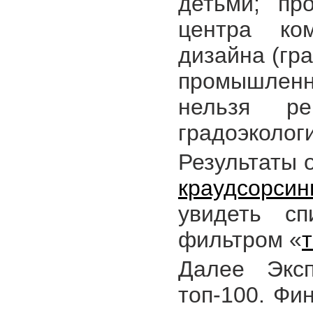
детьми; пр
центра ко
дизайна (гр
промышленн
нельзя ре
градоэкологи
Результаты 
краудсорсин
увидеть сп
фильтром «
Далее Экс
топ-100. Фи