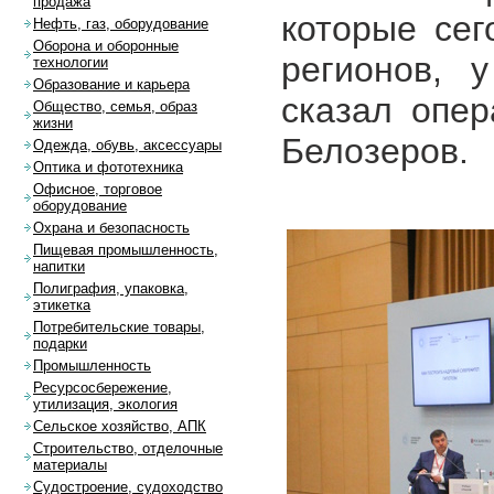
продажа
которые сег
Нефть, газ, оборудование
Оборона и оборонные
регионов, 
технологии
Образование и карьера
сказал опе
Общество, семья, образ
жизни
Белозеров.
Одежда, обувь, аксессуары
Оптика и фототехника
Офисное, торговое
оборудование
Охрана и безопасность
Пищевая промышленность,
напитки
Полиграфия, упаковка,
этикетка
Потребительские товары,
подарки
Промышленность
Ресурсосбережение,
утилизация, экология
Сельское хозяйство, АПК
Строительство, отделочные
материалы
Судостроение, судоходство