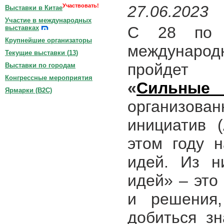
Участвовать!
27.06.2023
Выставки в Китае
Участие в международных
С 28 по 
выставках
Крупнейшие организаторы
международ
Текущие выставки (
13
)
пройдет
Выставки по городам
Конгрессные мероприятия
«
Сильные 
Ярмарки (B2C)
организова
инициатив 
этом году н
идей. Из н
идей» – это
и решения,
добиться з