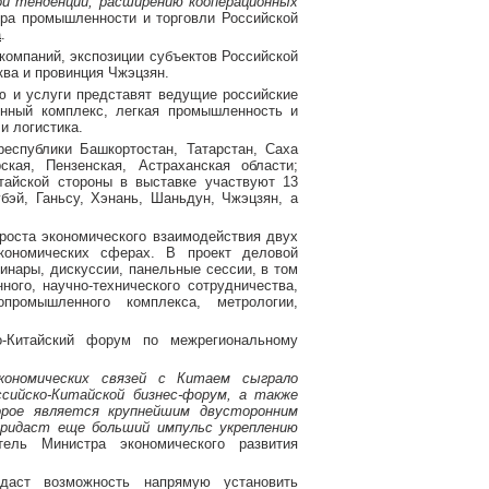
й тенденции, расширению кооперационных
ра промышленности и торговли Российской
а
.
компаний, экспозиции субъектов Российской
ква и провинция Чжэцзян.
ию и услуги представят ведущие российские
енный комплекс, легкая промышленность и
и логистика.
еспублики Башкортостан, Татарстан, Саха
ская, Пензенская, Астраханская области;
итайской стороны в выставке участвуют 13
бэй, Ганьсу, Хэнань, Шаньдун, Чжэцзян, а
роста экономического взаимодействия двух
кономических сферах. В проект деловой
нары, дискуссии, панельные сессии, в том
ного, научно-технического сотрудничества,
промышленного комплекса, метрологии,
-Китайский форум по межрегиональному
кономических связей с Китаем сыграло
ссийско-Китайской бизнес-форум, а также
орое является крупнейшим двусторонним
ридаст еще больший импульс укреплению
ель Министра экономического развития
 даст возможность напрямую установить