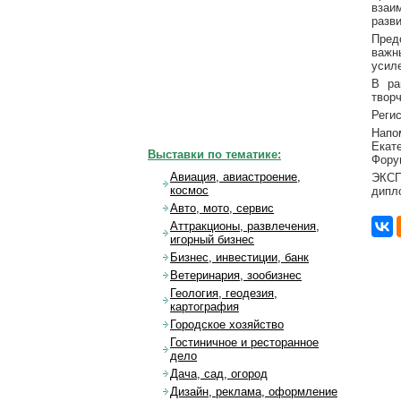
взаи
разв
Пред
важн
усиле
В ра
твор
Реги
Напо
Екат
Выставки по тематике:
Фору
Авиация, авиастроение,
ЭКСП
космос
дипл
Авто, мото, сервис
Аттракционы, развлечения,
игорный бизнес
Бизнес, инвестиции, банк
Ветеринария, зообизнес
Геология, геодезия,
картография
Городское хозяйство
Гостиничное и ресторанное
дело
Дача, сад, огород
Дизайн, реклама, оформление