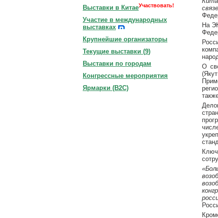
Кита
Участвовать!
Выставки в Китае
связ
Феде
Участие в международных
На Э
выставках
Феде
Крупнейшие организаторы
Росс
комп
Текущие выставки (
9
)
наро
Выставки по городам
О св
(Яку
Конгрессные мероприятия
Прим
Ярмарки (B2C)
реги
такж
Дело
стра
прог
числ
укре
стан
Ключ
сотр
«Бол
возо
возо
конг
росс
Росс
Кром