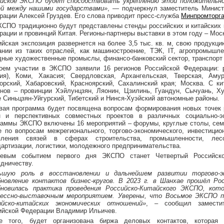
йское ЭКСПО будет способствовать укреплению этой положительно
ей между нашими государствами»
, — подчеркнул заместитель Минист
рации Алексей Груздев. Его слова приводит пресс-служба
Минпромторг
КСПО традиционно будут представлены стенды российских и китайских 
рации и провинций Китая. Регионы-партнеры выставки в этом году – Мос
ийская экспозиция развернется на более 3,5 тыс. кв. м, свою продукц
ании из таких отраслей, как машиностроение, ТЭК, IT, агропромышл
дные художественные промыслы, финансо-банковский сектор, транспорт 
оем участии в ЭКСПО заявили 16 регионов Российской Федерации: р
тия), Коми, Хакасия; Свердловская, Архангельская, Тверская, Амур
орский, Хабаровский, Красноярский, Сахалинский края; Москва. С к
онов – провинции Хэйлунцзян, Ляонин, Цзилинь, Гуандун, Сычуань, Ху
е Синьцзян-Уйгурский, Тибетский и Нинся-Хуэйский автономные районы.
вая программа будет посвящена вопросам формирования новых точек 
н и перспективных совместных проектов в различных социально-э
раммы ЭКСПО включены 16 мероприятий – форумы, круглые столы, семи
е по вопросам межрегионального, торгово-экономического, инвестицион
пления связей в сферах строительства, промышленности, лесо
дартизации, логистики, молодежного предпринимательства.
евым событием первого дня ЭКСПО станет Четвертый Российско
удничеству.
ьшую роль в восстановлении и дальнейшем развитии торгово-э
бновление контактов бизнес-кругов. В 2023 г. в Шанхае прошёл Ро
бновилась практика проведения Российско-Китайского ЭКСПО, кот
рессно-выставочным мероприятием. Уверены, что Восьмое ЭКСПО п
ийско-китайских экономических отношений»
, – сообщил заместит
ийской Федерации Владимир Ильичев.
е того, будет организована биржа деловых контактов, которая