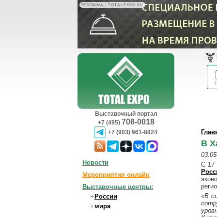
РЕКЛАМА • TOTALEXPO.RU
Выставочный портал
708-0018
+7 (495)
Глав
+7 (903) 961-8824
В Х
03.05
Новости
С 17
Росс
Мероприятия онлайн
экон
регио
Выставочные центры:
«В с
России
сотр
мира
уров