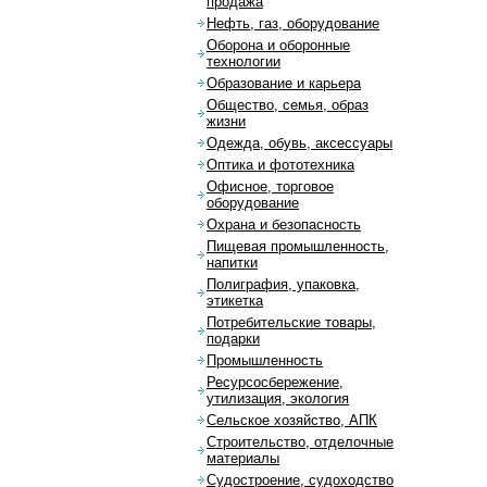
продажа
Нефть, газ, оборудование
Оборона и оборонные
технологии
Образование и карьера
Общество, семья, образ
жизни
Одежда, обувь, аксессуары
Оптика и фототехника
Офисное, торговое
оборудование
Охрана и безопасность
Пищевая промышленность,
напитки
Полиграфия, упаковка,
этикетка
Потребительские товары,
подарки
Промышленность
Ресурсосбережение,
утилизация, экология
Сельское хозяйство, АПК
Строительство, отделочные
материалы
Судостроение, судоходство