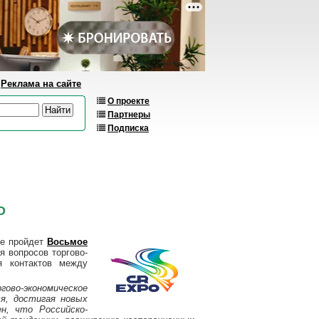
Реклама на сайте
О проекте
Партнеры
Подписка
О
ре пройдет
Восьмое
 вопросов торгово-
я контактов между
гово-экономическое
я, достигая новых
н, что Российско-