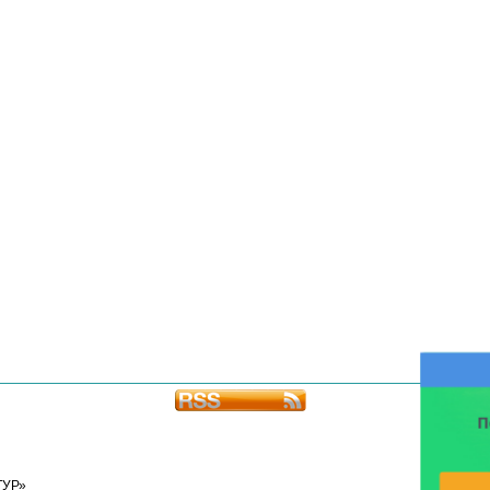
П
ТУР»