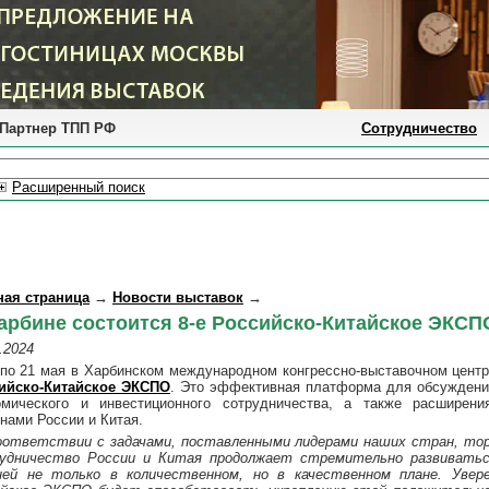
Партнер ТПП РФ
Сотрудничество
Расширенный поиск
ная страница
→
Новости выставок
→
арбине состоится 8-е Российско-Китайское ЭКСП
.2024
 по 21 мая в Харбинском международном конгрессно-выставочном цент
ийско-Китайское ЭКСПО
. Это эффективная платформа для обсуждения
омического и инвестиционного сотрудничества, а также расширени
нами России и Китая.
оответствии с задачами, поставленными лидерами наших стран, тор
удничество России и Китая продолжает стремительно развиватьс
ней не только в количественном, но в качественном плане. Увере