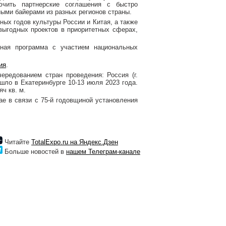
ючить партнерские соглашения с быстро
ми байерами из разных регионов страны.
ых годов культуры России и Китая, а также
выгодных проектов в приоритетных сферах,
рная программа с участием национальных
ия
.
ередованием стран проведения: Россия (г.
шло в Екатеринбурге 10-13 июля 2023 года.
ч кв. м.
е в связи с 75-й годовщиной установления
Читайте
TotalExpo.ru на Яндекс.Дзен
Больше новостей в
нашем Телеграм-канале