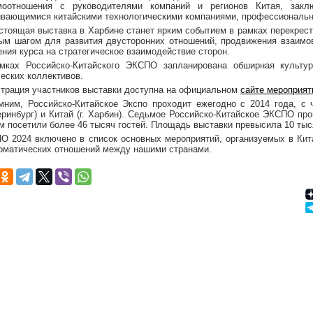
моотношения с руководителями компаний и регионов Китая, закл
ивающимися китайскими технологическими компаниями, профессиональны
стоящая выставка в Харбине станет ярким событием в рамках перекрестн
ым шагом для развития двусторонних отношений, продвижения взаимо
ния курса на стратегическое взаимодействие сторон.
мках Российско-Китайского ЭКСПО запланирована обширная культу
ческих коллективов.
страция участников выставки доступна на официальном
сайте мероприят
мним, Российско-Китайское Экспо проходит ежегодно с 2014 года, с ч
еринбург) и Китай (г. Харбин). Седьмое Российско-Китайское ЭКСПО про
м посетили более 46 тысяч гостей. Площадь выставки превысила 10 тыся
О 2024 включено в список основных мероприятий, организуемых в Кита
оматических отношений между нашими странами.