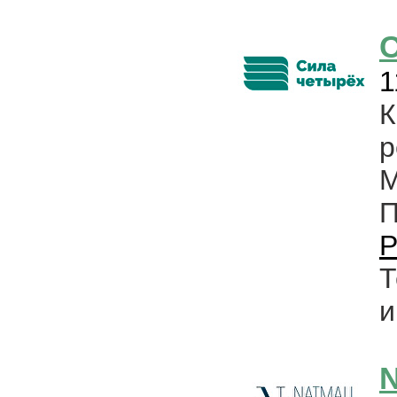
1
р
М
P
Т
и
N