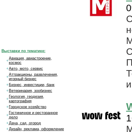
0
н
С
Выставки по тематике:
Авиация, авиастроение,
П
космос
Авто, мото, сервис
Т
Аттракционы, развлечения,
игорный бизнес
и
Бизнес, инвестиции, банк
Ветеринария, зообизнес
Геология, геодезия,
картография
Городское хозяйство
Гостиничное и ресторанное
1
дело
Дача, сад, огород
Дизайн, реклама, оформление