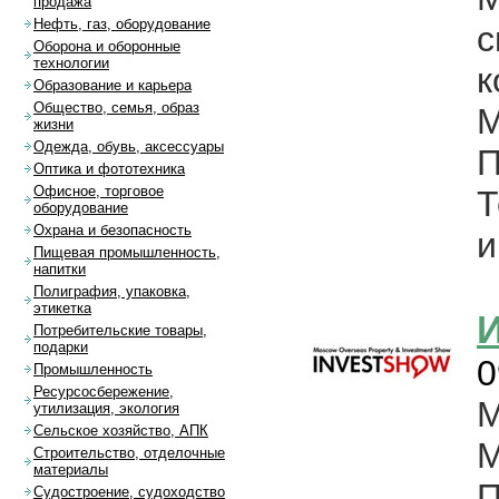
продажа
Нефть, газ, оборудование
с
Оборона и оборонные
технологии
к
Образование и карьера
Общество, семья, образ
М
жизни
Одежда, обувь, аксессуары
П
Оптика и фототехника
Офисное, торговое
Т
оборудование
Охрана и безопасность
и
Пищевая промышленность,
напитки
Полиграфия, упаковка,
этикетка
Потребительские товары,
подарки
0
Промышленность
Ресурсосбережение,
М
утилизация, экология
Сельское хозяйство, АПК
М
Строительство, отделочные
материалы
П
Судостроение, судоходство