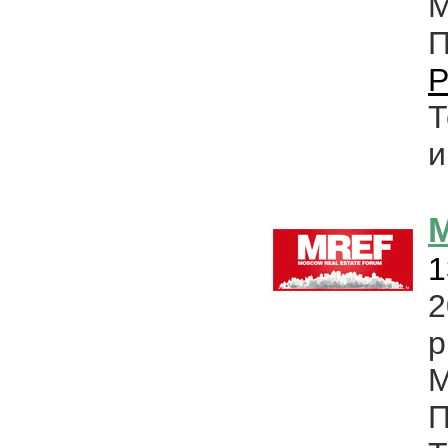
М
P
Т
и
1
2
р
М
П