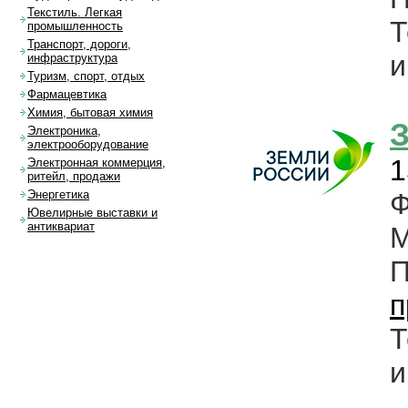
Текстиль. Легкая
Т
промышленность
Транспорт, дороги,
и
инфраструктура
Туризм, спорт, отдых
Фармацевтика
Химия, бытовая химия
З
Электроника,
электрооборудование
1
Электронная коммерция,
ритейл, продажи
Ф
Энергетика
Ювелирные выставки и
антиквариат
М
п
Т
и