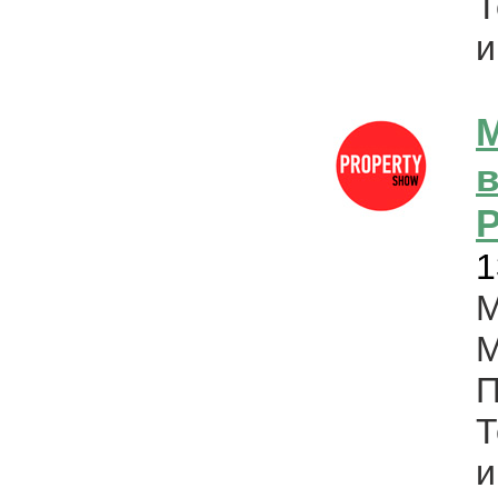
Т
и
P
1
М
М
П
Т
и