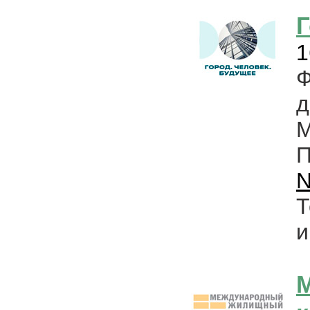
Г
1
д
М
N
Т
и