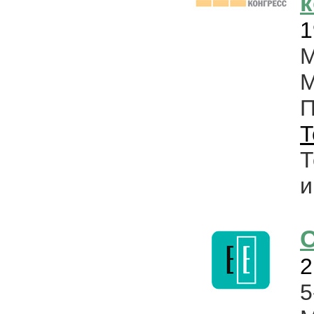
к
1
М
М
Т
Т
и
С
2
5