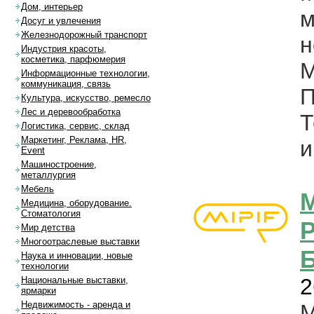
Дом, интерьер
Досуг и увлечения
Железнодорожный транспорт
н
Индустрия красоты,
косметика, парфюмерия
М
Информационные технологии,
коммуникация, связь
П
Культура, искусство, ремесло
Лес и деревообработка
Т
Логистика, сервис, склад
Маркетинг, Реклама, HR,
и
Event
Машиностроение,
металлургия
Мебель
Медицина, оборудование.
Стоматология
Мир детства
Многоотраслевые выставки
Наука и инновации, новые
технологии
2
Национальные выставки,
ярмарки
Недвижимость - аренда и
М