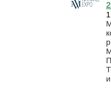
2
1
р
М
П
Т
и