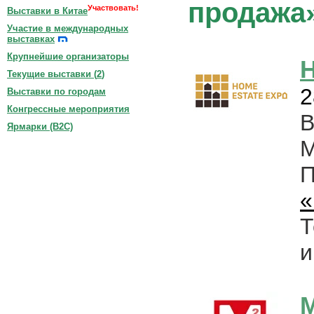
продажа
Участвовать!
Выставки в Китае
Участие в международных
выставках
Крупнейшие организаторы
Текущие выставки (
2
)
2
Выставки по городам
Конгрессные мероприятия
В
Ярмарки (B2C)
М
«
Т
и
М