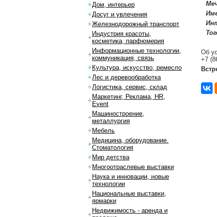
Меч
Дом, интерьер
Им
Досуг и увлечения
Ин
Железнодорожный транспорт
Тог
Индустрия красоты,
косметика, парфюмерия
Информационные технологии,
Об у
коммуникация, связь
+7 (8
Культура, искусство, ремесло
Встр
Лес и деревообработка
Логистика, сервис, склад
Маркетинг, Реклама, HR,
Event
Машиностроение,
металлургия
Мебель
Медицина, оборудование.
Стоматология
Мир детства
Многоотраслевые выставки
Наука и инновации, новые
технологии
Национальные выставки,
ярмарки
Недвижимость - аренда и