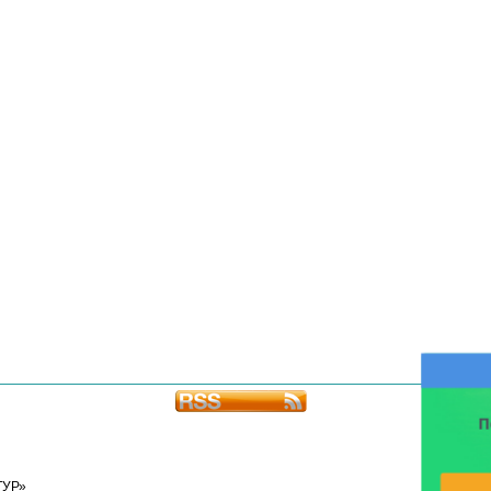
П
ТУР»