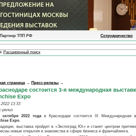
Партнер ТПП РФ
Сотрудничество
Расширенный поиск
ная страница
→
Пресс-релизы
→
раснодаре состоится 3-я международная выстав
nchise Expo
.2022 13:33
с-релиз
5 октября 2022 года
в Краснодаре состоится III Международная 
chise Expo
.
радиции, выставка пройдет в «Экспоград Юг» и станет центром притяж
ресны новые открытия и знакомства в сфере бизнеса и франчайзинга.