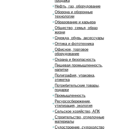
продажа
Нефть, газ, оборудование
Оборона и оборонные
технологии
Образование и карьера
Общество, семья, образ
жизни
Одежда, обувь, аксессуары
Оптика и фототехника
Офисное, торговое
оборудование
Охрана и безопасность
Пищевая промышленность,
напитки
Полиграфия, упаковка,
этикетка
Потребительские товары,
подарки
Промышленность
Ресурсосбережение,
утилизация, экология
Сельское хозяйство, АПК
Строительство, отделочные
материалы
Судостроение, судоходство