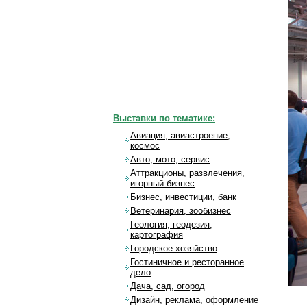
Выставки по тематике:
Авиация, авиастроение,
космос
Авто, мото, сервис
Аттракционы, развлечения,
игорный бизнес
Бизнес, инвестиции, банк
Ветеринария, зообизнес
Геология, геодезия,
картография
Городское хозяйство
Гостиничное и ресторанное
дело
Дача, сад, огород
Дизайн, реклама, оформление