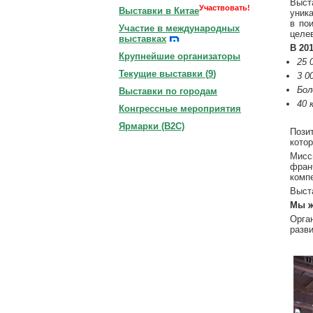
Выст
Участвовать!
Выставки в Китае
уник
в по
Участие в международных
целе
выставках
В 20
Крупнейшие организаторы
25 
Текущие выставки (
9
)
3 0
Бол
Выставки по городам
40 
Конгрессные мероприятия
Ярмарки (B2C)
Пози
котор
Мисс
фран
комп
Выст
Мы ж
Орга
разв