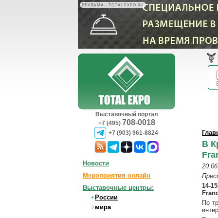
РЕКЛАМА • TOTALEXPO.RU
Выставочный портал
708-0018
+7 (495)
Глав
+7 (903) 961-8824
В К
Fra
Новости
20.06
Мероприятия онлайн
Прес
14-1
Выставочные центры:
Fran
России
По т
мира
инте