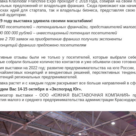
авка Krasnodar Franchise Expo проходит с 2018 года, собирая на своей
альных предложений от владельцев франшиз. Сюда приезжают как нач
исках идей для стартапа, так и владельцы бизнеса, представляя сво
вой аудитории.
19 году выставка удивила своими масштабами!
000 посетителей – потенциальных франчайзи, представителей малого 
00 000 000 рублей – инвестиционный потенциал посетителей
ее 2 700 заявок на приобретение франшиз получили экспоненты
концепций франшиз предложено посетителям
тивные отзывы были не только у посетителей, которые выбрали себе
ые собрали большое количество контактов и уже объявили свою готовнос
ия выставки на 2022 год: развитие предпринимательства на юге России
чайзинговых концепций и вендинговых решений, перспективных тенден
етенций региональных предпринимателей.
авка растет и с каждым годом раскрывает все больше направлений в сф
дем Вас 14-15 октября в «Экспоград Юг».
низатор выставки - ООО «ЮЖНАЯ ВЫСТАВОЧНАЯ КОМПАНИЯ» при 
ития малого и среднего предпринимательства администрации Краснодарс