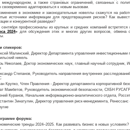
и международном, а также страновых ограничений, связанных с полит
ы своевременно адаптироваться к новым вызовам.
изменения в экономике и законодательные новеллы скажутся на рабо
ытые источники информации для предотвращения рисков? Как вывест
ации и конкурентной разведки?
0 сентября профессионалы из крупных и средних компаний встретятс
еса 2024
»
для обсуждения этих и многих других вопросов, обмена 
ты.
и спикеров:
ксей Малинский, Директор Департамента управления инвестиционными п
ильский никель
рь Николаев, Доктор экономических наук, главный научный сотрудник, 
к
ксандр Степанов, Руководитель направления внутренних расследований
С
ан Крупко, Член Правления - Директор департамента корпоративной б
ат Мамбетов, Руководитель экономической безопасности, СХБН РУСАГ
ений Куранов, Начальник информационно-аналитического отдела, Россе
стантин Зинатулин, Директор управления риск-менеджмента, Ренессанс
ругие
ограмме форума:
номические тренды 2024–2025. Как развивать бизнес в новых условиях?