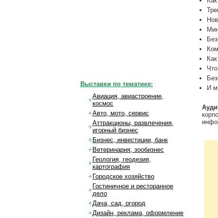
Как
Тре
Нов
Мин
Без
Ком
Как
Что
Без
Выставки по тематике:
И м
Авиация, авиастроение,
космос
Ауди
Авто, мото, сервис
корп
инфо
Аттракционы, развлечения,
игорный бизнес
Бизнес, инвестиции, банк
Ветеринария, зообизнес
Геология, геодезия,
картография
Городское хозяйство
Гостиничное и ресторанное
дело
Дача, сад, огород
Дизайн, реклама, оформление