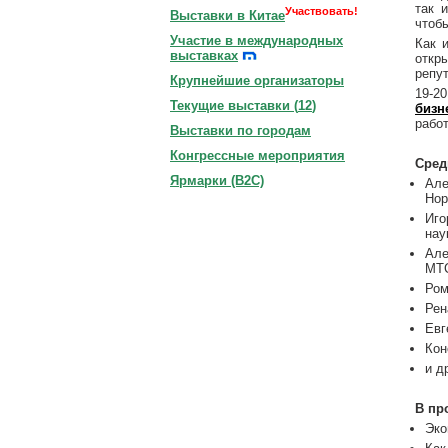
так 
Участвовать!
Выставки в Китае
чтоб
Участие в международных
Как 
выставках
откр
репут
Крупнейшие организаторы
19-2
Текущие выставки (
12
)
бизн
рабо
Выставки по городам
Конгрессные мероприятия
Сред
Ярмарки (B2C)
Але
Нор
Иго
нау
Але
МТ
Ром
Рен
Евг
Кон
и д
В пр
Эко