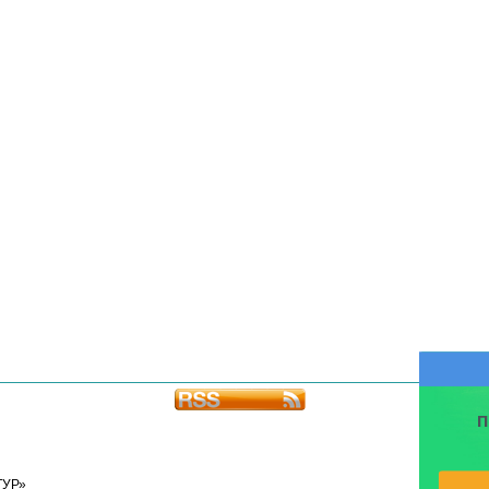
П
ТУР»