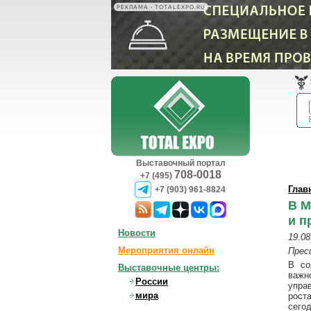
РЕКЛАМА • TOTALEXPO.RU
Выставочный портал
708-0018
+7 (495)
Глав
+7 (903) 961-8824
В М
и п
Новости
19.08
Мероприятия онлайн
Прес
В со
Выставочные центры:
важн
России
упра
мира
рост
сегод