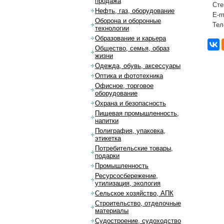
продажа
Сте
Нефть, газ, оборудование
E-m
Оборона и оборонные
Тел
технологии
Образование и карьера
Общество, семья, образ
жизни
Одежда, обувь, аксессуары
Оптика и фототехника
Офисное, торговое
оборудование
Охрана и безопасность
Пищевая промышленность,
напитки
Полиграфия, упаковка,
этикетка
Потребительские товары,
подарки
Промышленность
Ресурсосбережение,
утилизация, экология
Сельское хозяйство, АПК
Строительство, отделочные
материалы
Судостроение, судоходство