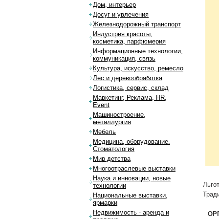
Дом, интерьер
Досуг и увлечения
Железнодорожный транспорт
Индустрия красоты,
косметика, парфюмерия
Информационные технологии,
коммуникация, связь
Культура, искусство, ремесло
Лес и деревообработка
Логистика, сервис, склад
Маркетинг, Реклама, HR,
Event
Машиностроение,
металлургия
Мебель
Медицина, оборудование.
Стоматология
Мир детства
Многоотраслевые выставки
Наука и инновации, новые
Льгот
технологии
Тради
Национальные выставки,
ярмарки
Недвижимость - аренда и
ОР