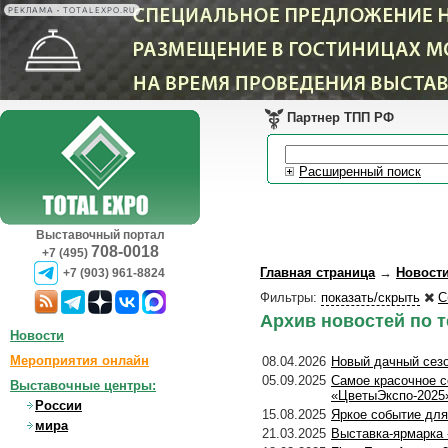
РЕКЛАМА • TOTALEXPO.RU
Партнер ТПП РФ
Расширенный поиск
Выставочный портал
708-0018
+7 (495)
Главная страница
→
Новост
+7 (903) 961-8824
Фильтры:
показать/скрыть
С
Архив новостей по т
Новости
Мероприятия онлайн
08.04.2026
Новый дачный сезо
05.09.2025
Самое красочное с
Выставочные центры:
«ЦветыЭкспо-2025
России
15.08.2025
Яркое событие для
мира
21.03.2025
Выставка-ярмарка 