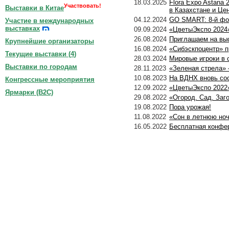
18.03.2025
Flora Expo Astana
Участвовать!
Выставки в Китае
в Казахстане и Це
04.12.2024
GO SMART: 8-й фор
Участие в международных
выставках
09.09.2024
«ЦветыЭкспо 2024
26.08.2024
Приглашаем на выс
Крупнейшие организаторы
16.08.2024
«Сибэскпоцентр» п
Текущие выставки (
4
)
28.03.2024
Мировые игроки в 
Выставки по городам
28.11.2023
«Зеленая стрела»
10.08.2023
На ВДНХ вновь со
Конгрессные мероприятия
12.09.2022
«ЦветыЭкспо 2022»
Ярмарки (B2C)
29.08.2022
«Огород. Сад. Заг
19.08.2022
Пора урожая!
11.08.2022
«Сон в летнюю ноч
16.05.2022
Бесплатная конфер