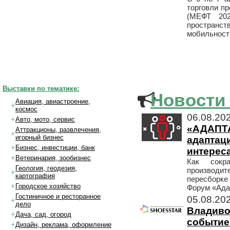
торговли п
(МЕФТ 202
пространс
мобильност
Выставки по тематике:
Новости
Авиация, авиастроение,
космос
06.08.20
Авто, мото, сервис
«АДАПТ
Аттракционы, развлечения,
игорный бизнес
адапта
Бизнес, инвестиции, банк
интерес
Ветеринария, зообизнес
Как сокр
Геология, геодезия,
производит
картография
пересборке
Городское хозяйство
Форум «Ада
Гостиничное и ресторанное
05.08.20
дело
Владив
Дача, сад, огород
событие
Дизайн, реклама, оформление