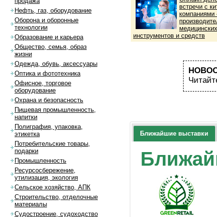
продажа
встречи с к
Нефть, газ, оборудование
компаниями 
Оборона и оборонные
производит
технологии
медицински
инструментов и средств
Образование и карьера
Общество, семья, образ
жизни
Одежда, обувь, аксессуары
НОВОС
Оптика и фототехника
Читайт
Офисное, торговое
оборудование
Охрана и безопасность
Пищевая промышленность,
напитки
Полиграфия, упаковка,
Ближайшие выставки
этикетка
Потребительские товары,
подарки
Ближай
Промышленность
Ресурсосбережение,
утилизация, экология
Сельское хозяйство, АПК
Строительство, отделочные
материалы
Судостроение, судоходство