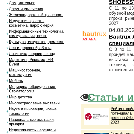
SHOESST
Дом, интерьер
С 11 по 13
Досуг и увлечения
обувной мо
Железнодорожный транспорт
игроки рын
Индустрия красоты,
2027.
косметика, парфюмерия
04.08.20
Информационные технологии,
Bautrux 
коммуникация, связь
Культура, искусство, ремесло
специал
Лес и деревообработка
С 9 по 11
Логистика, сервис, склад
пройдет Ba
выставка с
Маркетинг, Реклама, HR,
техники, 
Event
строительны
Машиностроение,
металлургия
Мебель
Медицина, оборудование.
Стоматология
Статьи и
Мир детства
Многоотраслевые выставки
Рейтинг соб
Наука и инновации, новые
потенциала
технологии
регионов®© 
Национальные выставки,
2023
ярмарки
Недвижимость - аренда и
Онлайн дел