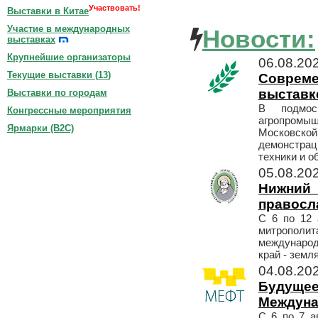
Участвовать!
Выставки в Китае
Участие в международных
Новости:
выставках
Крупнейшие организаторы
06.08.20
Текущие выставки (
13
)
Совреме
выставк
Выставки по городам
В подмос
Конгрессные мероприятия
агропром
Ярмарки (B2C)
Московской
демонстрац
техники и о
05.08.20
Нижни
правосл
С 6 по 12 
митрополит
международ
край - земл
04.08.20
Будущее
Междуна
С 6 по 7 а