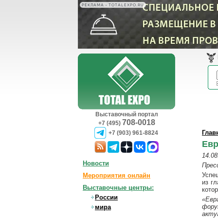
РЕКЛАМА • TOTALEXPO.RU
Выставочный портал
708-0018
+7 (495)
Глав
+7 (903) 961-8824
Евр
14.08
Новости
Прес
Успе
Мероприятия онлайн
из г
Выставочные центры:
кото
России
«Евр
фору
мира
акту