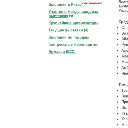
Важн
Участвовать!
Выставки в Китае
эксп
Рест
Участие в международных
выставках
Сред
Крупнейшие организаторы
Оль
Текущие выставки (
4
)
Вла
Выставки по городам
Айд
Конгрессные мероприятия
Рус
Але
Ярмарки (B2C)
Але
Мих
Амб
Ива
Темы
Тре
Пои
При
Эст
Уве
Усп
Мас