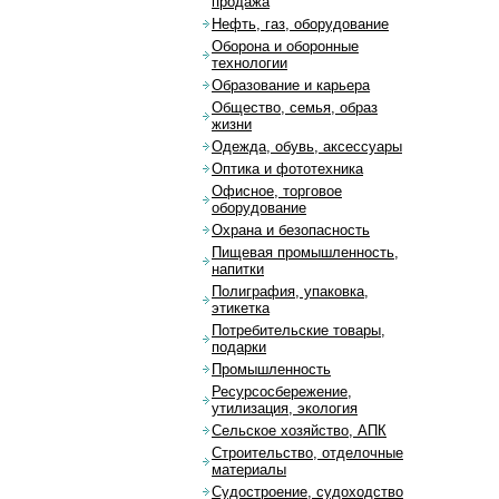
продажа
Нефть, газ, оборудование
Оборона и оборонные
технологии
Образование и карьера
Общество, семья, образ
жизни
Одежда, обувь, аксессуары
Оптика и фототехника
Офисное, торговое
оборудование
Охрана и безопасность
Пищевая промышленность,
напитки
Полиграфия, упаковка,
этикетка
Потребительские товары,
подарки
Промышленность
Ресурсосбережение,
утилизация, экология
Сельское хозяйство, АПК
Строительство, отделочные
материалы
Судостроение, судоходство