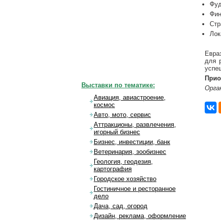
Фуд
Фин
Стр
Лок
Евра
для 
успе
Прио
Выставки по тематике:
Орга
Авиация, авиастроение,
космос
Авто, мото, сервис
Аттракционы, развлечения,
игорный бизнес
Бизнес, инвестиции, банк
Ветеринария, зообизнес
Геология, геодезия,
картография
Городское хозяйство
Гостиничное и ресторанное
дело
Дача, сад, огород
Дизайн, реклама, оформление