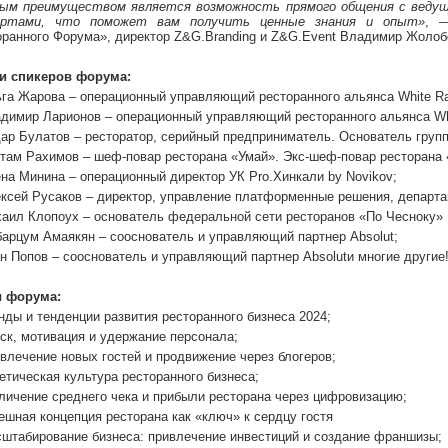
ым преимуществом является возможность прямого общения с веду
ертами, что поможет вам получить ценные знания и опыт»
, —
оранного Форума», директор Z&G.Branding и Z&G.Event Владимир Жолоб
и спикеров форума:
га Жарова – операционный управляющий ресторанного альянса White Rab
димир Ларионов – операционный управляющий ресторанного альянса Whit
ар Булатов – ресторатор, серийный предприниматель. Основатель групп
там Рахимов – шеф-повар ресторана «Умай». Экс-шеф-повар ресторана
на Минина – операционный директор УК Pro.Хинкали by Novikov;
ксей Русаков – директор, управление платформенные решения, департа
аил Клопоух – основатель федеральной сети ресторанов «По Чесноку»
арцум Амаякян – сооснователь и управляющий партнер Absolut;
н Попов – сооснователь и управляющий партнер Absolutи многие другие
 форума:
нды и тенденции развития ресторанного бизнеса 2024;
ск, мотивация и удержание персонала;
влечение новых гостей и продвижение через блогеров;
етическая культура ресторанного бизнеса;
личение среднего чека и прибыли ресторана через цифровизацию;
ешная концепция ресторана как «ключ» к сердцу гостя
штабирование бизнеса: привлечение инвестиций и создание франшизы;