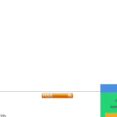
по
ТУР»