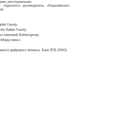
щими ресторанными
 поделился руководитель «Евразийского
ов.
bit Family;
e Rabbit Family;
ы компаний Bulatovgroup;
 «Марусовка»;
мента цифрового бизнеса, Банк ВТБ (ПАО)
!