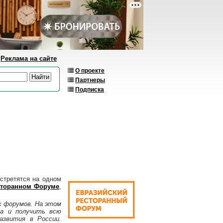
Реклама на сайте
О проекте
Партнеры
Подписка
стретятся на одном
сторанном Форуме
,
х форумов. На этом
са и получить всю
азвития в России.