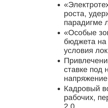
«Электротех
роста, удер
парадигме 
«Особые зо
бюджета на 
условия ло
Привлечени
ставке под 
напряжение
Кадровый во
рабочих, пе
2.0.