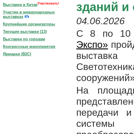
зданий и
Участвовать!
Выставки в Китае
Участие в международных
выставках
04.06.2026
Крупнейшие организаторы
С 8 по 1
Текущие выставки (
13
)
Выставки по городам
Экспо»
прой
Конгрессные мероприятия
выставка «
Ярмарки (B2C)
Светотехн
сооружений
На площад
представле
передачи и
системы 