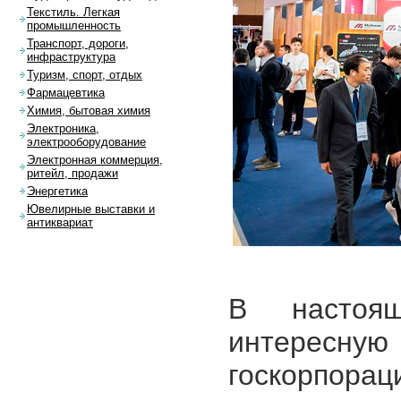
Текстиль. Легкая
промышленность
Транспорт, дороги,
инфраструктура
Туризм, спорт, отдых
Фармацевтика
Химия, бытовая химия
Электроника,
электрооборудование
Электронная коммерция,
ритейл, продажи
Энергетика
Ювелирные выставки и
антиквариат
В настоя
интересн
госкорпора