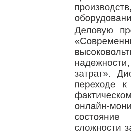
производс
оборудовани
Деловую пр
«Современ
высоковоль
надежности
затрат». Ди
переходе к
фактическо
онлайн-мо
состояни
сложности 