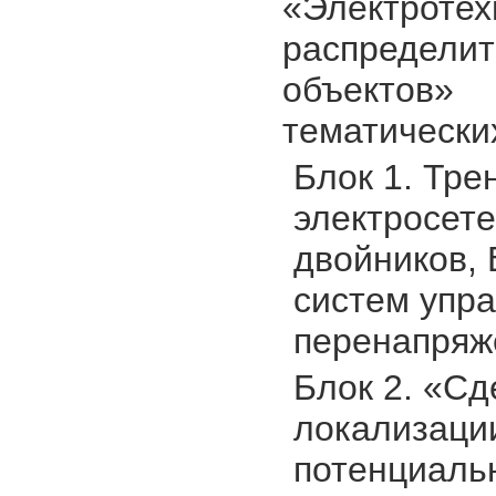
«Электрот
распределит
объектов
тематически
Блок 1. Тр
электросет
двойников,
систем упра
перенапряж
Блок 2. «Сд
локализации
потенциаль