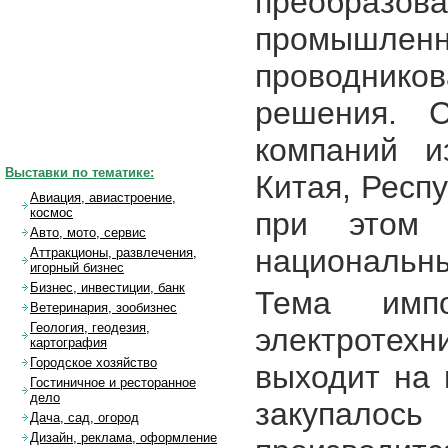
преобразов
промышлен
проводников
решения. С
компаний и
Выставки по тематике:
Китая, Респ
Авиация, авиастроение,
космос
при этом 
Авто, мото, сервис
национальны
Аттракционы, развлечения,
игорный бизнес
Бизнес, инвестиции, банк
Тема импо
Ветеринария, зообизнес
Геология, геодезия,
электротех
картография
Городское хозяйство
выходит на 
Гостиничное и ресторанное
дело
закупалось
Дача, сад, огород
Дизайн, реклама, оформление