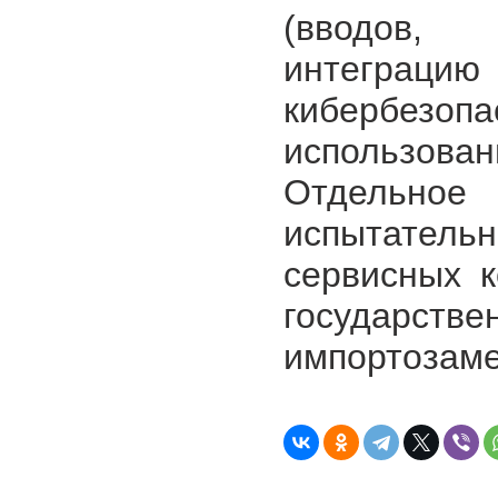
(вводов,
интеграци
кибербезоп
использо
Отдельное 
испытательн
сервисных 
госуда
импортозам