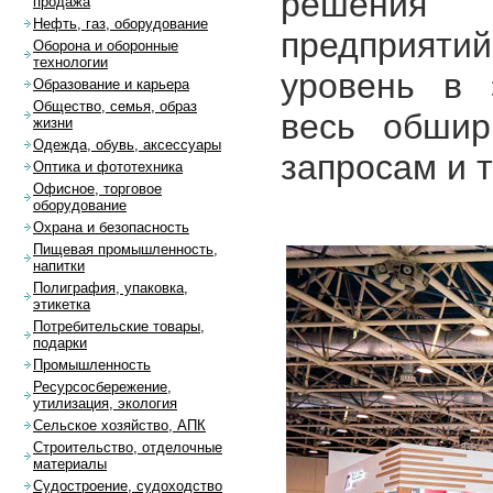
решения 
продажа
Нефть, газ, оборудование
предприятий
Оборона и оборонные
технологии
уровень в 
Образование и карьера
Общество, семья, образ
весь обшир
жизни
Одежда, обувь, аксессуары
запросам и 
Оптика и фототехника
Офисное, торговое
оборудование
Охрана и безопасность
Пищевая промышленность,
напитки
Полиграфия, упаковка,
этикетка
Потребительские товары,
подарки
Промышленность
Ресурсосбережение,
утилизация, экология
Сельское хозяйство, АПК
Строительство, отделочные
материалы
Судостроение, судоходство