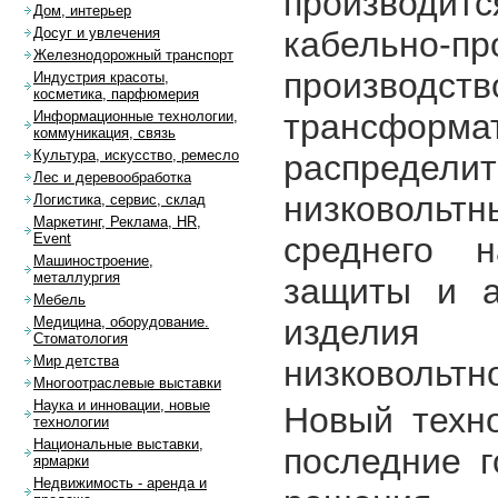
производитс
Дом, интерьер
кабельно-
Досуг и увлечения
Железнодорожный транспорт
производств
Индустрия красоты,
косметика, парфюмерия
трансфо
Информационные технологии,
коммуникация, связь
Культура, искусство, ремесло
распред
Лес и деревообработка
низковоль
Логистика, сервис, склад
Маркетинг, Реклама, HR,
среднего н
Event
Машиностроение,
металлургия
защиты и а
Мебель
изделия
Медицина, оборудование.
Стоматология
Мир детства
низковольтн
Многоотраслевые выставки
Наука и инновации, новые
Новый техно
технологии
Национальные выставки,
последние 
ярмарки
Недвижимость - аренда и