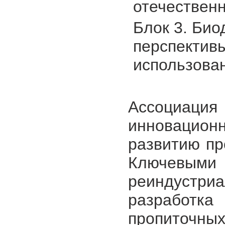
отечествен
Блок 3. Би
перспективы
использован
Ассоциация
инноваци
развитию пр
Ключевым
реиндустриа
разработк
пропиточн