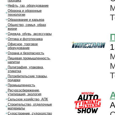
продажа
М
Нефть, газ, оборудование
Оборона и оборонные
технологии
Т
Образование и карьера
Общество, семья, образ
жизни
Одежда, обувь, аксессуары
Оптика и фототехника
Офисное, торговое
1
оборудование
Охрана и безопасность
М
Пищевая промышленность,
напитки
М
Полиграфия, упаковка,
этикетка
Т
Потребительские товары,
подарки
Промышленность
Ресурсосбережение,
A
утилизация, экология
Сельское хозяйство, АПК
А
Строительство, отделочные
материалы
С
Судостроение, судоходство