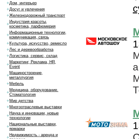
Дом, интерьер
с
Досуг и увлечения
Железнодорожный транспорт
Индустрия красоты,
косметика, парфюмерия
М
Информационные технологии,
коммуникация, связь
1
Культура, искусство, ремесло
Лес и деревообработка
Логистика, сервис, склад
Маркетинг, Реклама, HR,
а
Event
Машиностроение,
М
металлургия
Мебель
Т
Медицина, оборудование.
Стоматология
Мир детства
Многоотраслевые выставки
М
Наука и инновации, новые
технологии
1
Национальные выставки,
ярмарки
С
Недвижимость - аренда и