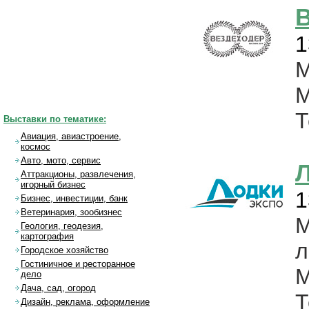
В
1
М
М
Т
Выставки по тематике:
Авиация, авиастроение,
космос
Авто, мото, сервис
Л
Аттракционы, развлечения,
игорный бизнес
1
Бизнес, инвестиции, банк
Ветеринария, зообизнес
Геология, геодезия,
картография
л
Городское хозяйство
Гостиничное и ресторанное
М
дело
Дача, сад, огород
Дизайн, реклама, оформление