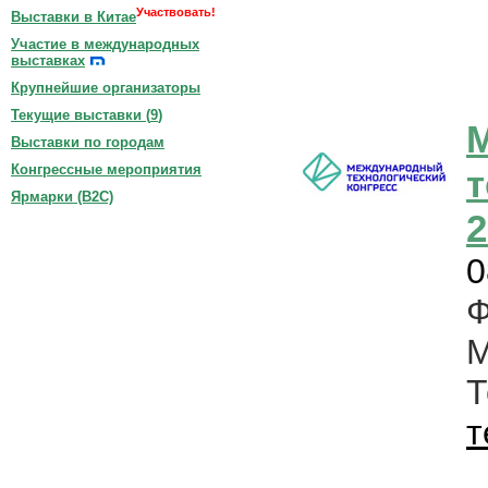
Участвовать!
Выставки в Китае
Участие в международных
выставках
Крупнейшие организаторы
Текущие выставки (
9
)
Выставки по городам
Конгрессные мероприятия
т
Ярмарки (B2C)
2
0
Ф
М
т