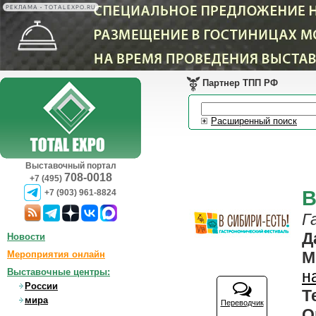
РЕКЛАМА • TOTALEXPO.RU
Партнер ТПП РФ
Расширенный поиск
Выставочный портал
708-0018
+7 (495)
В
+7 (903) 961-8824
Г
Д
Новости
М
Мероприятия онлайн
Выставочные центры:
н
России
Т
мира
Переводчик
О