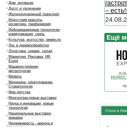
гастро
Дом, интерьер
Досуг и увлечения
– есть!
Железнодорожный транспорт
24.08.2
Индустрия красоты,
косметика, парфюмерия
Информационные технологии,
коммуникация, связь
Ещё м
Культура, искусство, ремесло
Лес и деревообработка
Логистика, сервис, склад
Маркетинг, Реклама, HR,
Event
Машиностроение,
металлургия
25.08
Мебель
HORECA
Медицина, оборудование.
Ир
Стоматология
Мир детства
Многоотраслевые выставки
Наука и инновации, новые
технологии
Отели в Нов
Национальные выставки,
ярмарки
Недвижимость - аренда и