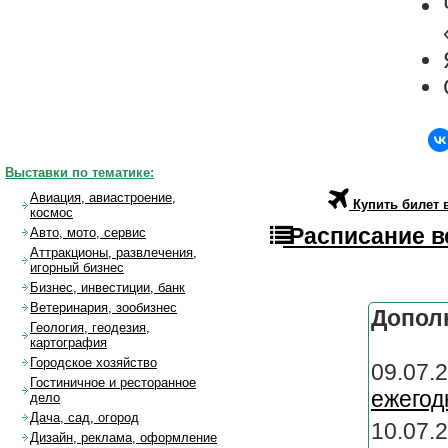
Выставки по тематике:
Авиация, авиастроение,
Купить билет 
космос
Расписание в
Авто, мото, сервис
Аттракционы, развлечения,
игорный бизнес
Бизнес, инвестиции, банк
Ветеринария, зообизнес
Допол
Геология, геодезия,
картография
Городское хозяйство
09.07.
Гостиничное и ресторанное
ежегод
дело
Дача, сад, огород
10.07
Дизайн, реклама, оформление