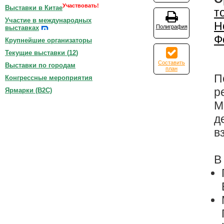
Участвовать!
Выставки в Китае
т
Участие в международных
Н
Полиграфия
выставках
Ф
Крупнейшие организаторы
Текущие выставки (
12
)
Составить
Выставки по городам
план
П
Конгрессные мероприятия
р
Ярмарки (B2C)
М
д
в
В