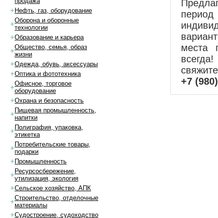
продажа
Предла
Нефть, газ, оборудование
перио
Оборона и оборонные
индиви
технологии
вариан
Образование и карьера
места 
Общество, семья, образ
жизни
всегда!
Одежда, обувь, аксессуары
свяжит
Оптика и фототехника
+7 (980
Офисное, торговое
оборудование
Охрана и безопасность
Пищевая промышленность,
напитки
Полиграфия, упаковка,
этикетка
Потребительские товары,
подарки
Промышленность
Ресурсосбережение,
утилизация, экология
Сельское хозяйство, АПК
Строительство, отделочные
материалы
Судостроение, судоходство