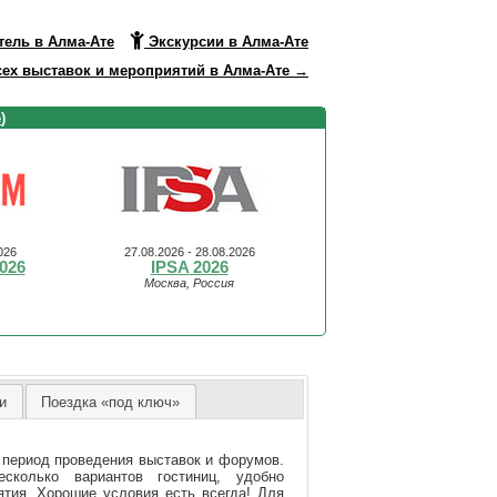
тель в Алма-Ате
Экскурсии в Алма-Ате
ех выставок и мероприятий в Алма-Ате →
е
)
026
27.08.2026 - 28.08.2026
026
IPSA 2026
Москва, Россия
и
Поездка «под ключ»
 период проведения выставок и форумов.
колько вариантов гостиниц, удобно
тия. Хорошие условия есть всегда! Для