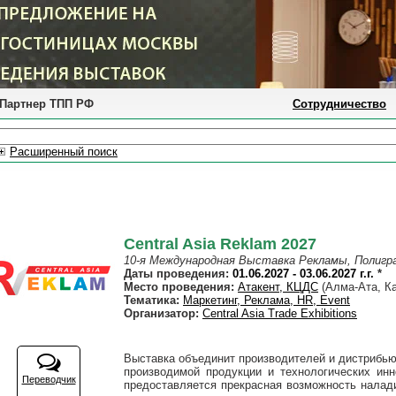
Партнер ТПП РФ
Сотрудничество
Расширенный поиск
Central Asia Reklam 2027
10-я Международная Выставка Рекламы, Полигр
Даты проведения:
01.06.2027 - 03.06.2027 г.г.
*
Место проведения:
Атакент, КЦДС
(Алма-Ата, Ка
Тематика:
Маркетинг, Реклама, HR, Event
Организатор:
Central Asia Trade Exhibitions
Выставка объединит производителей и дистрибью
производимой продукции и технологических инн
Переводчик
предоставляется прекрасная возможность налади