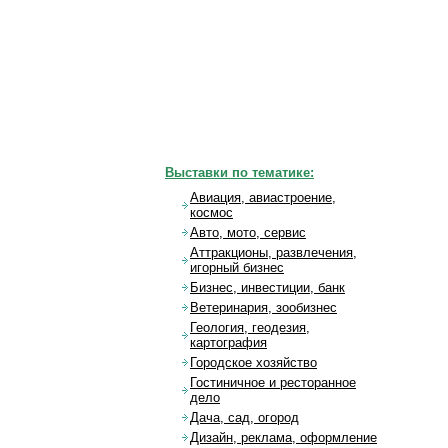
Выставки по тематике:
Авиация, авиастроение,
космос
Авто, мото, сервис
Аттракционы, развлечения,
игорный бизнес
Бизнес, инвестиции, банк
Ветеринария, зообизнес
Геология, геодезия,
картография
Городское хозяйство
Гостиничное и ресторанное
дело
Дача, сад, огород
Дизайн, реклама, оформление