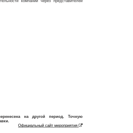
тельности компаний через представителей
еренесена на другой период. Точную
авки.
Официальный сайт мероприятия