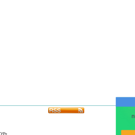
П
ТУР»