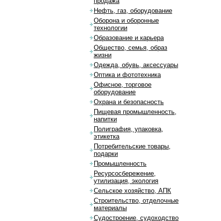
продажа
Нефть, газ, оборудование
Оборона и оборонные
технологии
Образование и карьера
Общество, семья, образ
жизни
Одежда, обувь, аксессуары
Оптика и фототехника
Офисное, торговое
оборудование
Охрана и безопасность
Пищевая промышленность,
напитки
Полиграфия, упаковка,
этикетка
Потребительские товары,
подарки
Промышленность
Ресурсосбережение,
утилизация, экология
Сельское хозяйство, АПК
Строительство, отделочные
материалы
Судостроение, судоходство