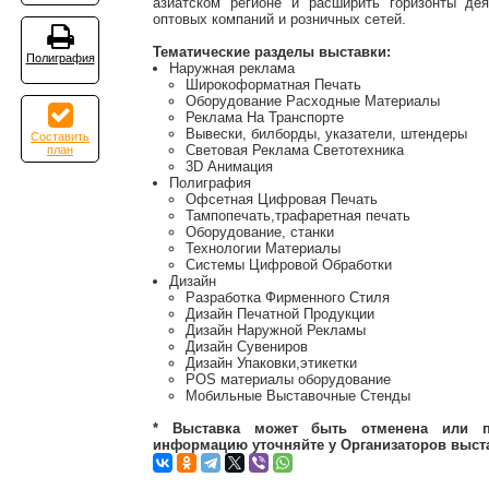
азиатском регионе и расширить горизонты дея
оптовых компаний и розничных сетей.
Тематические разделы выставки:
Полиграфия
Наружная реклама
Широкоформатная Печать
Оборудование Расходные Материалы
Реклама На Транспорте
Вывески, билборды, указатели, штендеры
Составить
Световая Реклама Светотехника
план
3D Анимация
Полиграфия
Офсетная Цифровая Печать
Тампопечать,трафаретная печать
Оборудование, станки
Технологии Материалы
Системы Цифровой Обработки
Дизайн
Разработка Фирменного Стиля
Дизайн Печатной Продукции
Дизайн Наружной Рекламы
Дизайн Сувениров
Дизайн Упаковки,этикетки
POS материалы оборудование
Мобильные Выставочные Стенды
* Выставка может быть отменена или п
информацию уточняйте у Организаторов выст