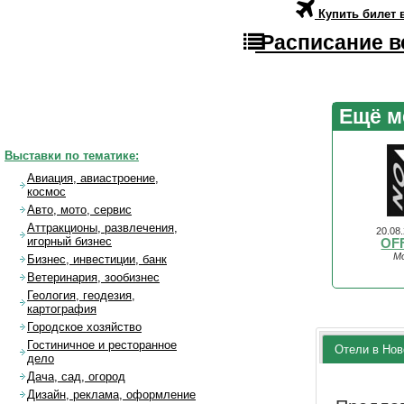
Купить билет 
Расписание в
Ещё м
Выставки по тематике:
Авиация, авиастроение,
космос
Авто, мото, сервис
Аттракционы, развлечения,
20.08
игорный бизнес
OF
Мо
Бизнес, инвестиции, банк
Ветеринария, зообизнес
Геология, геодезия,
картография
Городское хозяйство
Гостиничное и ресторанное
Отели в Нов
дело
Дача, сад, огород
Дизайн, реклама, оформление