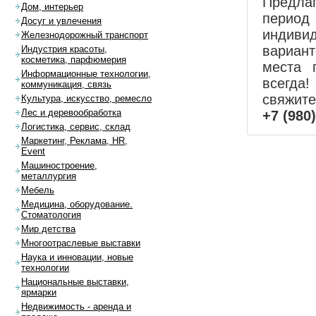
Предла
Дом, интерьер
перио
Досуг и увлечения
индиви
Железнодорожный транспорт
вариан
Индустрия красоты,
косметика, парфюмерия
места 
Информационные технологии,
всегда!
коммуникация, связь
свяжит
Культура, искусство, ремесло
Лес и деревообработка
+7 (980
Логистика, сервис, склад
Маркетинг, Реклама, HR,
Event
Машиностроение,
металлургия
Мебель
Медицина, оборудование.
Стоматология
Мир детства
Многоотраслевые выставки
Наука и инновации, новые
технологии
Национальные выставки,
ярмарки
Недвижимость - аренда и