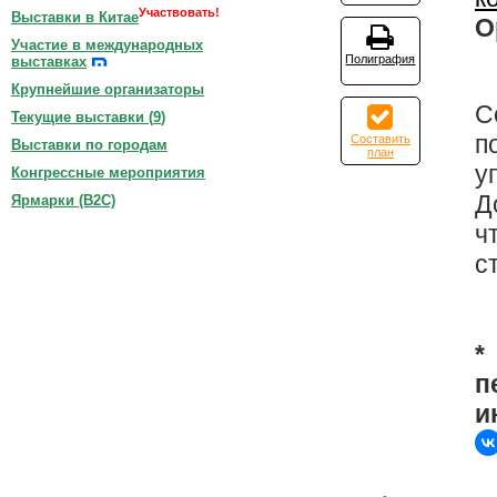
Участвовать!
Выставки в Китае
О
Участие в международных
Полиграфия
выставках
Крупнейшие организаторы
C
Текущие выставки (
9
)
п
Составить
Выставки по городам
план
у
Конгрессные мероприятия
Д
Ярмарки (B2C)
ч
с
*
п
и