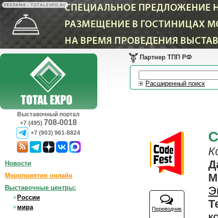
РЕКЛАМА • TOTALEXPO.RU
Партнер ТПП РФ
Расширенный поиск
Выставочный портал
708-0018
+7 (495)
C
+7 (903) 961-8824
К
Д
Новости
М
Мероприятия онлайн
Выставочные центры:
Э
России
Т
мира
Переводчик
к