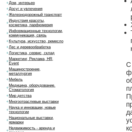
Дом, интерьер
Досуг и увлечения
Железнодорожный транспорт
Индустрия красоты,
косметика, парфюмерия
Информационные технологии,
коммуникация, связь
Культура, искусство, ремесло
Лес и деревообработка
Логистика, сервис, склад
Маркетинг, Реклама, HR,
С
Event
Машиностроение,
ф
металлургия
о
Мебель
Медицина, оборудование.
п
Стоматология
П
Мир детства
Многоотраслевые выставки
п
Наука и инновации, новые
д
технологии
Национальные выставки,
у
ярмарки
к
Недвижимость - аренда и