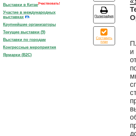
«
Участвовать!
Выставки в Китае
Т
Участие в международных
О
Полиграфия
выставках
Крупнейшие организаторы
Текущие выставки (
9
)
Составить
Выставки по городам
П
план
Конгрессные мероприятия
и
Ярмарки (B2C)
о
п
м
с
с
п
в
о
п
д