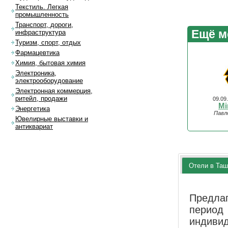
Текстиль. Легкая
промышленность
Транспорт, дороги,
Ещё м
инфраструктура
Туризм, спорт, отдых
Фармацевтика
Химия, бытовая химия
Электроника,
электрооборудование
Электронная коммерция,
ритейл, продажи
09.09
Mi
Энергетика
Павл
Ювелирные выставки и
антиквариат
Отели в Таш
Предла
перио
индиви