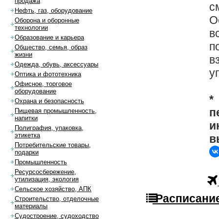
продажа
с
Нефть, газ, оборудование
О
Оборона и оборонные
технологии
в
Образование и карьера
п
Общество, семья, образ
жизни
в
Одежда, обувь, аксессуары
у
Оптика и фототехника
Офисное, торговое
оборудование
*
Охрана и безопасность
п
Пищевая промышленность,
напитки
и
Полиграфия, упаковка,
этикетка
в
Потребительские товары,
подарки
Промышленность
Ресурсосбережение,
утилизация, экология
Сельское хозяйство, АПК
Расписание
Строительство, отделочные
материалы
Судостроение, судоходство