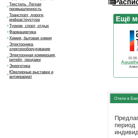
Распис
Текстиль. Легкая
промышленность
Транспорт, дороги,
Ещё м
инфраструктура
Туризм, спорт, отдых
Фармацевтика
Химия, бытовая химия
Электроника,
электрооборудование
Электронная коммерция,
02.09
ритейл, продажи
Aquath
Энергетика
Алма
Ювелирные выставки и
антиквариат
Отели в Бак
Предла
перио
индиви