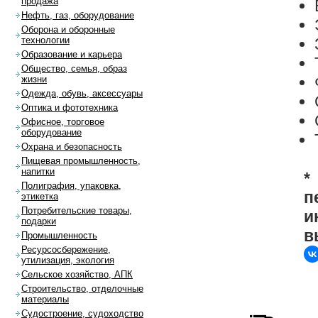
продажа
Нефть, газ, оборудование
Оборона и оборонные
технологии
Образование и карьера
Общество, семья, образ
жизни
Одежда, обувь, аксессуары
Оптика и фототехника
Офисное, торговое
оборудование
Охрана и безопасность
Пищевая промышленность,
напитки
*
Полиграфия, упаковка,
п
этикетка
Потребительские товары,
и
подарки
в
Промышленность
Ресурсосбережение,
утилизация, экология
Сельское хозяйство, АПК
Строительство, отделочные
материалы
Судостроение, судоходство