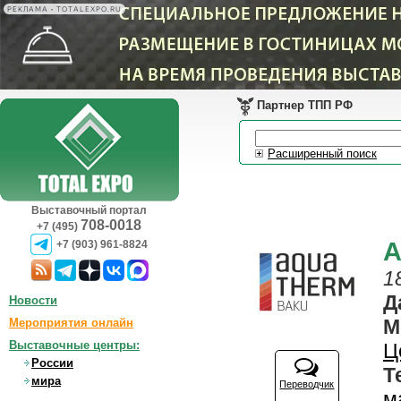
РЕКЛАМА • TOTALEXPO.RU
Партнер ТПП РФ
Расширенный поиск
Выставочный портал
708-0018
+7 (495)
A
+7 (903) 961-8824
1
Д
Новости
М
Мероприятия онлайн
Выставочные центры:
Ц
России
Т
мира
Переводчик
м