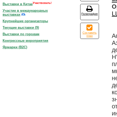
Участвовать!
Выставки в Китае
О
Участие в международных
L
Полиграфия
выставках
Крупнейшие организаторы
Текущие выставки (
9
)
Составить
Выставки по городам
A
план
Конгрессные мероприятия
А
Ярмарки (B2C)
д
H
п
м
н
д
к
з
о
и