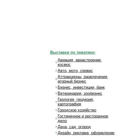
Выставки по тематике:
Авиация, авиастроение,
космос
Авто, мото, сервис
Аттракционы, развлечения,
игорный бизнес
Бизнес, инвестиции, банк
Ветеринария, зообизнес
Геология, геодезия,
картография
Городское хозяйство
Гостиничное и ресторанное
дело
Дача, сад, огород
Дизайн, реклама, оформление