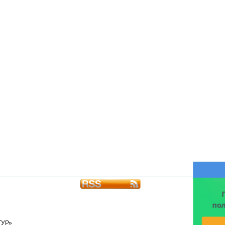
по
ТУР»