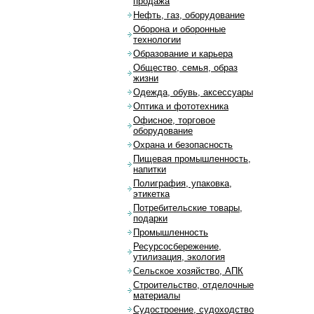
продажа
Нефть, газ, оборудование
Оборона и оборонные
технологии
Образование и карьера
Общество, семья, образ
жизни
Одежда, обувь, аксессуары
Оптика и фототехника
Офисное, торговое
оборудование
Охрана и безопасность
Пищевая промышленность,
напитки
Полиграфия, упаковка,
этикетка
Потребительские товары,
подарки
Промышленность
Ресурсосбережение,
утилизация, экология
Сельское хозяйство, АПК
Строительство, отделочные
материалы
Судостроение, судоходство