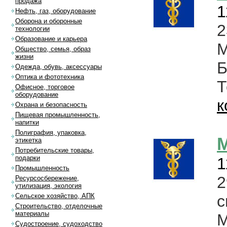
продажа
1
Нефть, газ, оборудование
Оборона и оборонные
2
технологии
Образование и карьера
Общество, семья, образ
жизни
Б
Одежда, обувь, аксессуары
Оптика и фототехника
Офисное, торговое
оборудование
к
Охрана и безопасность
Пищевая промышленность,
напитки
Полиграфия, упаковка,
этикетка
Потребительские товары,
подарки
1
Промышленность
Ресурсосбережение,
утилизация, экология
с
Сельское хозяйство, АПК
Строительство, отделочные
материалы
Судостроение, судоходство