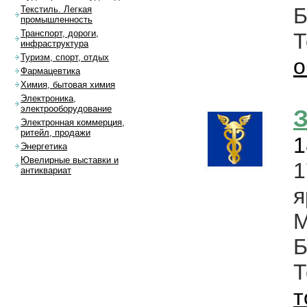
Б
Текстиль. Легкая
промышленность
Транспорт, дороги,
инфраструктура
Туризм, спорт, отдых
о
Фармацевтика
Химия, бытовая химия
Электроника,
электрооборудование
З
Электронная коммерция,
ритейл, продажи
1
Энергетика
Ювелирные выставки и
1
антиквариат
я
Б
т