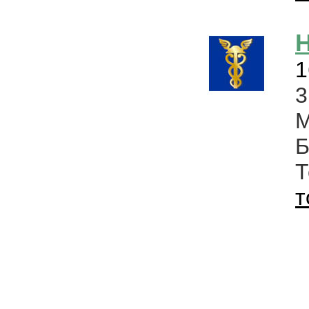
Н
1
3
Б
т