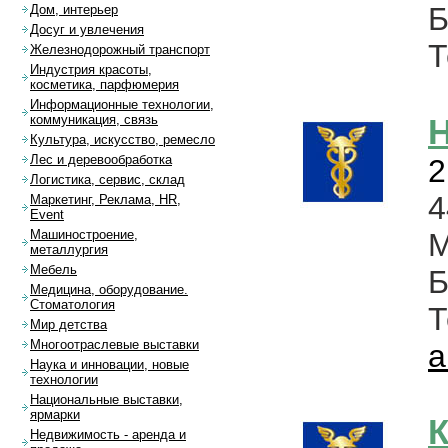
Б
Дом, интерьер
Досуг и увлечения
Т
Железнодорожный транспорт
Индустрия красоты,
косметика, парфюмерия
Информационные технологии,
коммуникация, связь
Культура, искусство, ремесло
Лес и деревообработка
2
Логистика, сервис, склад
4
Маркетинг, Реклама, HR,
Event
Машиностроение,
металлургия
Мебель
Б
Медицина, оборудование.
Стоматология
Мир детства
Многоотраслевые выставки
а
Наука и инновации, новые
технологии
Национальные выставки,
ярмарки
К
Недвижимость - аренда и