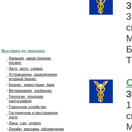
3
с
Б
Выставки по тематике:
Т
Авиация, авиастроение,
космос
Авто, мото, сервис
Аттракционы, развлечения,
О
игорный бизнес
Бизнес, инвестиции, банк
Ветеринария, зообизнес
3
Геология, геодезия,
картография
Городское хозяйство
с
Гостиничное и ресторанное
дело
Дача, сад, огород
Дизайн, реклама, оформление