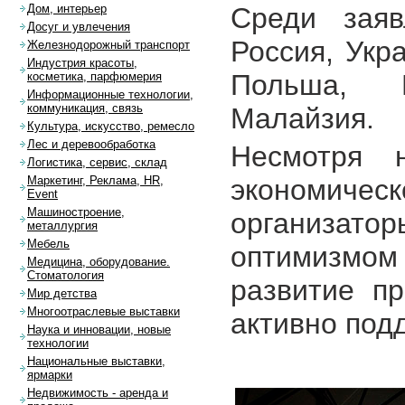
Среди заяв
Дом, интерьер
Досуг и увлечения
Россия, Укр
Железнодорожный транспорт
Индустрия красоты,
Польша, И
косметика, парфюмерия
Информационные технологии,
коммуникация, связь
Малайзия.
Культура, искусство, ремесло
Лес и деревообработка
Несмотря 
Логистика, сервис, склад
экономич
Маркетинг, Реклама, HR,
Event
Машиностроение,
организаторы
металлургия
Мебель
оптимизмо
Медицина, оборудование.
Стоматология
развитие п
Мир детства
Многоотраслевые выставки
активно под
Наука и инновации, новые
технологии
Национальные выставки,
ярмарки
Недвижимость - аренда и