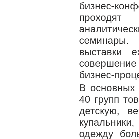
бизнес-кон
проходя
аналитиче
семинары.
выставки e
совершени
бизнес-проц
В основных 
40 групп то
детскую, в
купальник
одежду бол