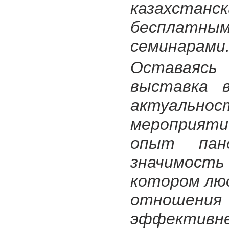
казахстан
бесплатны
семинарами
Оставаяс
выставка в
актуальн
мероприятий
опыт пан
значимост
котором лю
отношени
эффективн