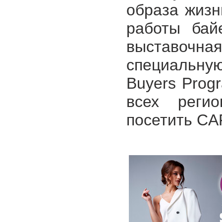
образа жизн
работы байе
выставочна
специальну
Buyers Prog
всех реги
посетить CA