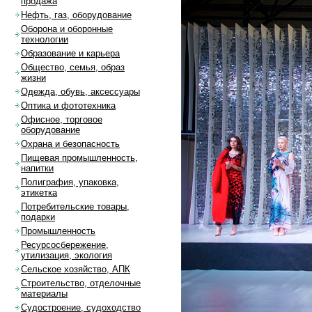
продажа
Нефть, газ, оборудование
Оборона и оборонные
технологии
Образование и карьера
Общество, семья, образ
жизни
Одежда, обувь, аксессуары
Оптика и фототехника
Офисное, торговое
оборудование
Охрана и безопасность
Пищевая промышленность,
напитки
Полиграфия, упаковка,
этикетка
Потребительские товары,
подарки
Промышленность
Ресурсосбережение,
утилизация, экология
Сельское хозяйство, АПК
Строительство, отделочные
материалы
Судостроение, судоходство