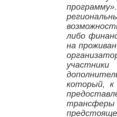
программу
региона
возможност
либо финанс
на проживан
организатор
участни
дополнител
который, к
предостав
трансфер
предстоящ