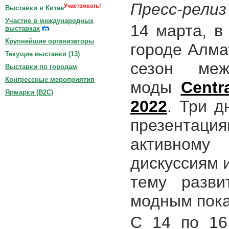
Пресс-релиз
Участвовать!
Выставки в Китае
Участие в международных
14 марта, в
выставках
Крупнейшие организаторы
городе Алма
Текущие выставки (
13
)
сезон меж
Выставки по городам
Конгрессные мероприятия
моды
Centr
Ярмарки (B2C)
2022
. Три д
презентац
активном
дискуссиям 
тему разви
модным пока
С 14 по 16