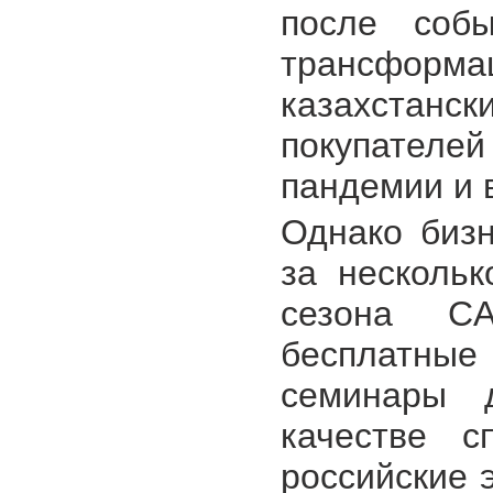
после собы
трансфор
казахстанс
покупателе
пандемии и 
Однако бизн
за нескольк
сезона CA
бесплатны
семинары д
качестве с
российские э