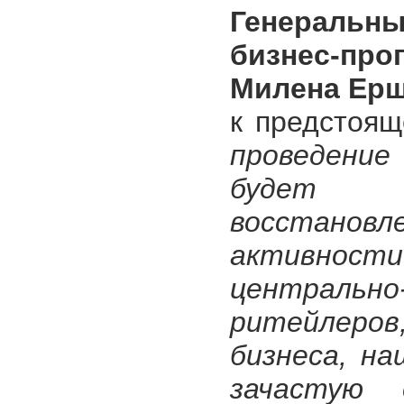
Генеральн
бизнес-про
Милена Ер
к предстоя
проведение
будет а
восстано
активности 
центрально-
ритейлеров
бизнеса, на
зачастую 