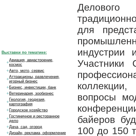
Делового
традиционн
для предста
промышленн
индустрии и
Выставки по тематике:
Авиация, авиастроение,
Участники C
космос
Авто, мото, сервис
професси
Аттракционы, развлечения,
игорный бизнес
коллекции,
Бизнес, инвестиции, банк
Ветеринария, зообизнес
вопросы мо
Геология, геодезия,
картография
конференци
Городское хозяйство
Гостиничное и ресторанное
байеров буд
дело
Дача, сад, огород
100 до 150 
Дизайн, реклама, оформление