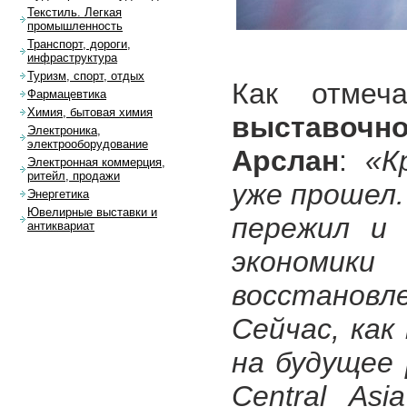
Текстиль. Легкая
промышленность
Транспорт, дороги,
инфраструктура
Туризм, спорт, отдых
Как отме
Фармацевтика
Химия, бытовая химия
выставочн
Электроника,
электрооборудование
Арслан
:
«К
Электронная коммерция,
ритейл, продажи
уже прошел
Энергетика
Ювелирные выставки и
пережил и 
антиквариат
экономики
восстановл
Сейчас, как
на будущее
Сentral As