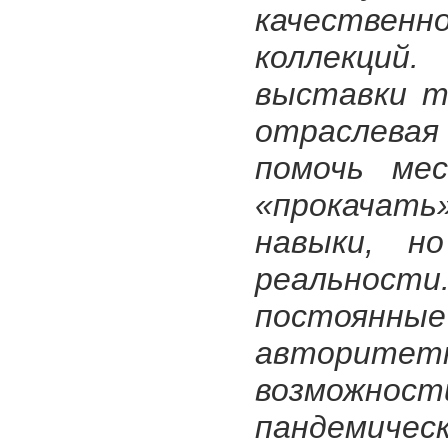
качестве
коллекций
выставки т
отраслевая
помочь ме
«прокача
навыки, н
реальнос
постоян
авторитетн
возможност
пандемиче