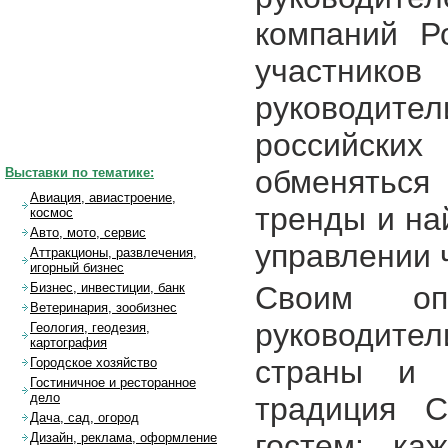
компаний Р
участников
руководит
российских
обменяться
Выставки по тематике:
Авиация, авиастроение,
тренды и на
космос
Авто, мото, сервис
управлении 
Аттракционы, развлечения,
игорный бизнес
Своим оп
Бизнес, инвестиции, банк
Ветеринария, зообизнес
руководите
Геология, геодезия,
картография
страны и 
Городское хозяйство
Гостиничное и ресторанное
дело
традиция 
Дача, сад, огород
гостем: ка
Дизайн, реклама, оформление