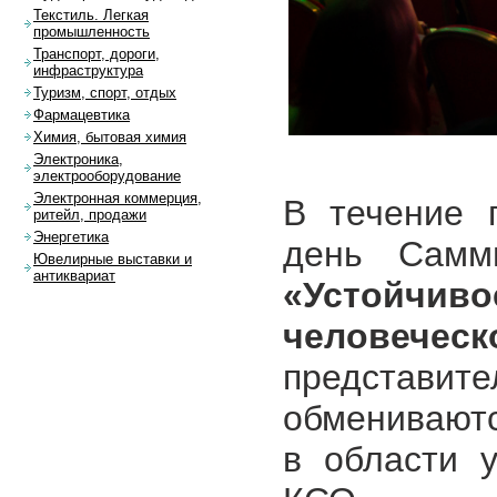
Текстиль. Легкая
промышленность
Транспорт, дороги,
инфраструктура
Туризм, спорт, отдых
Фармацевтика
Химия, бытовая химия
Электроника,
электрооборудование
Электронная коммерция,
В течение 
ритейл, продажи
Энергетика
день Самм
Ювелирные выставки и
антиквариат
«Устойчи
человеческ
представ
обменивают
в области у