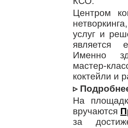
КСО.
Центром ко
нетворкинга
услуг и ре
является 
Именно зд
мастер-кл
коктейли и 
▹ Подробне
На площадк
вручаются
П
за достиж