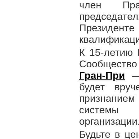
член Пра
председате
Президен
квалификац
К 15-летию
Сообщество
Гран-При
— 
будет вруч
признание
системы 
организации
Будьте в це