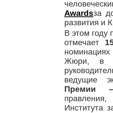
человеческ
Awards
за д
развития и 
В этом году
отмечает
1
номинациях
Жюри, в с
руководит
ведущие э
Премии 
правления,
Института 