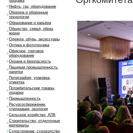
продажа
Нефть, газ, оборудование
Оборона и оборонные
технологии
Образование и карьера
Общество, семья, образ
жизни
Одежда, обувь, аксессуары
Оптика и фототехника
Офисное, торговое
оборудование
Охрана и безопасность
Пищевая промышленность,
напитки
Полиграфия, упаковка,
этикетка
Потребительские товары,
подарки
Промышленность
Ресурсосбережение,
утилизация, экология
Сельское хозяйство, АПК
Строительство, отделочные
материалы
Судостроение, судоходство