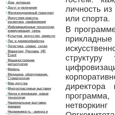
Дом, интерьер
личность из
Досуг и увлечения
Железнодорожный транспорт
или спорта.
Индустрия красоты,
косметика, парфюмерия
В программе
Информационные технологии,
коммуникация, связь
Культура, искусство, ремесло
приклад
Лес и деревообработка
искусственн
Логистика, сервис, склад
Маркетинг, Реклама, HR,
структуру
Event
Машиностроение,
металлургия
цифрови
Мебель
корпоративн
Медицина, оборудование.
Стоматология
Мир детства
директора 
Многоотраслевые выставки
программ
Наука и инновации, новые
технологии
нетворкин
Национальные выставки,
ярмарки
Недвижимость - аренда и
Оргкомитета