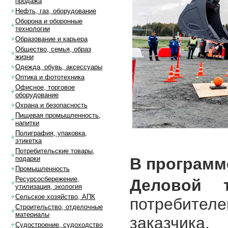
продажа
Нефть, газ, оборудование
Оборона и оборонные
технологии
Образование и карьера
Общество, семья, образ
жизни
Одежда, обувь, аксессуары
Оптика и фототехника
Офисное, торговое
оборудование
Охрана и безопасность
Пищевая промышленность,
напитки
Полиграфия, упаковка,
этикетка
Потребительские товары,
В программ
подарки
Промышленность
Ресурсосбережение,
Деловой т
утилизация, экология
Сельское хозяйство, АПК
потребител
Строительство, отделочные
материалы
заказчика
Судостроение, судоходство