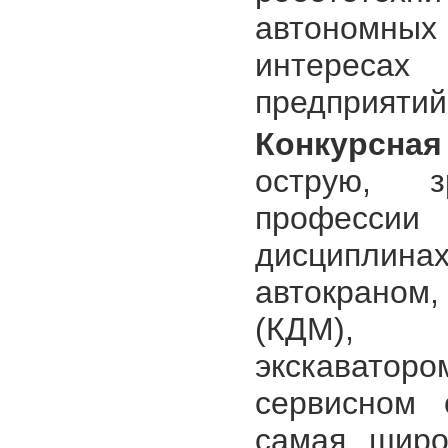
автономны
интереса
предприятий
Конкурсная
острую, 
професси
дисциплина
автокраном
(КДМ), ф
экскаватор
сервисном 
самая широ