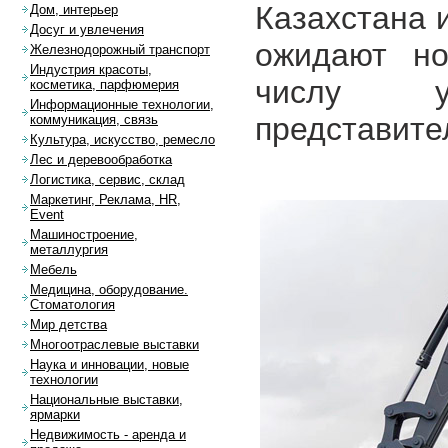
Казахстана 
Дом, интерьер
Досуг и увлечения
ожидают но
Железнодорожный транспорт
Индустрия красоты,
числу у
косметика, парфюмерия
Информационные технологии,
представите
коммуникация, связь
Культура, искусство, ремесло
Лес и деревообработка
Логистика, сервис, склад
Маркетинг, Реклама, HR,
Event
Машиностроение,
металлургия
Мебель
Медицина, оборудование.
Стоматология
Мир детства
Многоотраслевые выставки
Наука и инновации, новые
технологии
Национальные выставки,
ярмарки
Недвижимость - аренда и