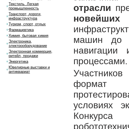
Текстиль. Легкая
отрасли
пре
промышленность
Транспорт, дороги,
новейших
инфраструктура
Туризм, спорт, отдых
инфраструкт
Фармацевтика
Химия, бытовая химия
машин до с
Электроника,
электрооборудование
навигации 
Электронная коммерция,
ритейл, продажи
процессами.
Энергетика
Ювелирные выставки и
Участнико
антиквариат
формат т
протестиро
условиях э
Конкурс
робототехн