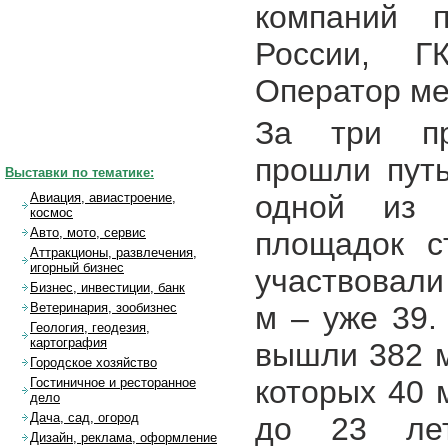
компаний п
России, Г
Оператор ме
За три пр
прошли путь
Выставки по тематике:
одной из 
Авиация, авиастроение,
космос
Авто, мото, сервис
площадок с
Аттракционы, развлечения,
игорный бизнес
участвовали 
Бизнес, инвестиции, банк
м – уже 39.
Ветеринария, зообизнес
Геология, геодезия,
картография
вышли 382 м
Городское хозяйство
которых 40 
Гостиничное и ресторанное
дело
Дача, сад, огород
до 23 лет
Дизайн, реклама, оформление