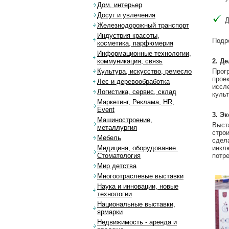
Дом, интерьер
Досуг и увлечения
Д
Железнодорожный транспорт
Индустрия красоты,
Подр
косметика, парфюмерия
Информационные технологии,
2. Д
коммуникация, связь
Прог
Культура, искусство, ремесло
прое
Лес и деревообработка
иссл
Логистика, сервис, склад
куль
Маркетинг, Реклама, HR,
Event
3. Э
Машиностроение,
Выст
металлургия
стро
Мебель
сдел
инкл
Медицина, оборудование.
потр
Стоматология
Мир детства
Многоотраслевые выставки
Наука и инновации, новые
технологии
Национальные выставки,
ярмарки
Недвижимость - аренда и