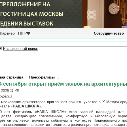
Партнер ТПП РФ
Сотрудничество
Расширенный поиск
ная страница
→
Пресс-релизы
→
4 сентября открыт приём заявок на архитекту
.2026 11:46
с-релиз
 московских архитекторов приглашает принять участие в X Междунаро
ивале
«НАША ШКОЛА»
.
0 лет фестиваль «НАША ШКОЛА» стал главной площадкой для п
щества, создающего современную, комфортную и безопасную образ
дня он является значимым событием в контексте Национального пр
, направленного на развитие талантов и реализацию потенциала каждог