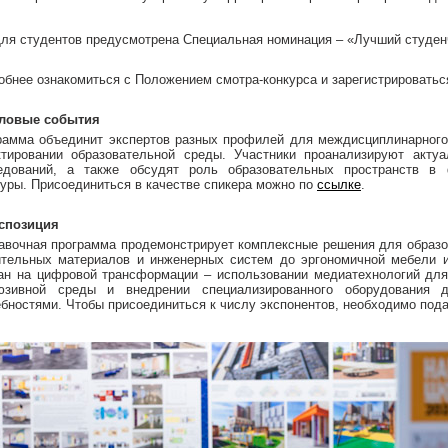
ля студентов предусмотрена Специальная номинация – «Лучший студенч
обнее ознакомиться с Положением смотра-конкурса и зарегистрироваться
еловые события
рамма объединит экспертов разных профилей для междисциплинарного
ктировании образовательной среды. Участники проанализируют акту
едований, а также обсудят роль образовательных пространств в 
туры. Присоединиться в качестве спикера можно по
ссылке
.
кспозиция
авочная программа продемонстрирует комплексные решения для образов
ительных материалов и инженерных систем до эргономичной мебели и
ан на цифровой трансформации – использовании медиатехнологий для
юзивной среды и внедрении специализированного оборудования 
ебностями. Чтобы присоединиться к числу экспонентов, необходимо под