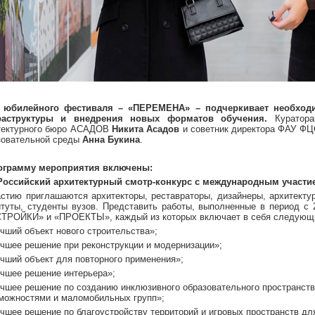
 юбилейного фестиваля – «ПЕРЕМЕНА» – подчеркивает необход
раструктуры и внедрения новых форматов обучения.
Куратор
тектурного бюро АСАДОВ
Никита Асадов
и советник директора ФАУ ФЦС
зовательной среды
Анна Букина
.
ограмму мероприятия включены:
 Российский архитектурный смотр-конкурс с международным учас
астию приглашаются архитекторы, реставраторы, дизайнеры, архитекту
итуты, студенты вузов. Представить работы, выполненные в период с 
ТРОЙКИ» и «ПРОЕКТЫ», каждый из которых включает в себя следующи
чший объект нового строительства»;
чшее решение при реконструкции и модернизации»;
чший объект для повторного применения»;
чшее решение интерьера»;
чшее решение по созданию инклюзивного образовательного пространств
можностями и маломобильных групп»;
чшее решение по благоустройству территорий и игровых пространств дл