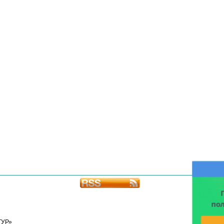
по
ТУР»