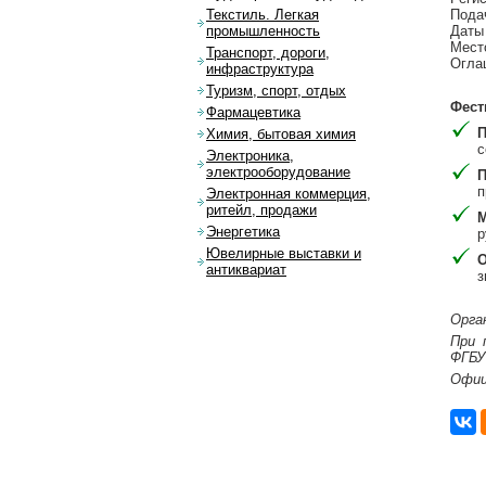
Пода
Текстиль. Легкая
Даты
промышленность
Мест
Транспорт, дороги,
Оглаш
инфраструктура
Туризм, спорт, отдых
Фест
Фармацевтика
П
Химия, бытовая химия
с
Электроника,
электрооборудование
П
п
Электронная коммерция,
ритейл, продажи
М
Энергетика
р
Ювелирные выставки и
О
антиквариат
з
Орга
При 
ФГБУ
Офиц