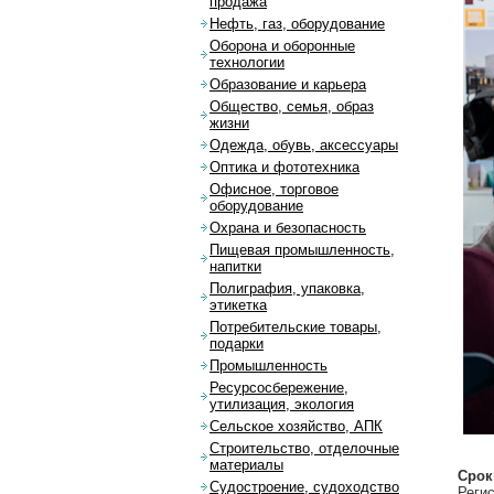
продажа
Нефть, газ, оборудование
Оборона и оборонные
технологии
Образование и карьера
Общество, семья, образ
жизни
Одежда, обувь, аксессуары
Оптика и фототехника
Офисное, торговое
оборудование
Охрана и безопасность
Пищевая промышленность,
напитки
Полиграфия, упаковка,
этикетка
Потребительские товары,
подарки
Промышленность
Ресурсосбережение,
утилизация, экология
Сельское хозяйство, АПК
Строительство, отделочные
материалы
Срок
Судостроение, судоходство
Регис