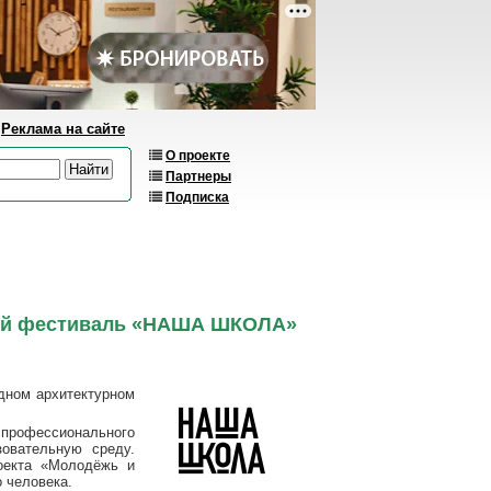
Реклама на сайте
О проекте
Партнеры
Подписка
рный фестиваль «НАША ШКОЛА»
дном архитектурном
рофессионального
овательную среду.
оекта «Молодёжь и
о человека.