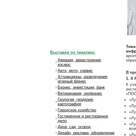
Тема
инф
Выставки по тематике:
архи
Авиация, авиастроение,
обра
космос
Авто, мото, сервис
В пр
Аттракционы, развлечения,
1. X
игорный бизнес
К уч
Бизнес, инвестиции, банк
инст
Ветеринария, зообизнес
«ПОС
Геология, геодезия,
«Лу
картография
«Лу
Городское хозяйство
«Лу
Гостиничное и ресторанное
«Лу
дело
«Лу
Дача, сад, огород
воз
Дизайн, реклама, оформление
«Лу