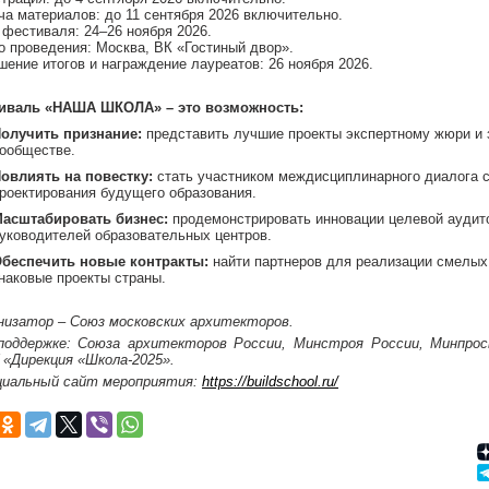
ча материалов: до 11 сентября 2026 включительно.
 фестиваля: 24–26 ноября 2026.
о проведения: Москва, ВК «Гостиный двор».
ение итогов и награждение лауреатов: 26 ноября 2026.
иваль «НАША ШКОЛА» – это возможность:
олучить признание:
представить лучшие проекты экспертному жюри и з
ообществе.
овлиять на повестку:
стать участником междисциплинарного диалога с
роектирования будущего образования.
асштабировать бизнес:
продемонстрировать инновации целевой аудит
уководителей образовательных центров.
беспечить новые контракты:
найти партнеров для реализации смелых 
наковые проекты страны.
низатор – Союз московских архитекторов.
поддержке: Союза архитекторов России, Минстроя России, Минпро
 «Дирекция «Школа-2025».
иальный сайт мероприятия:
https://buildschool.ru/