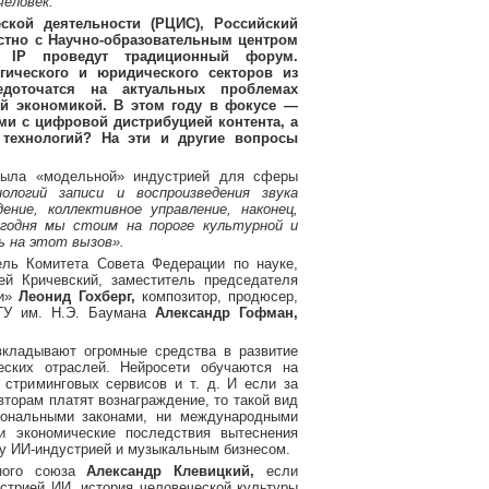
человек.
ской деятельности (РЦИС), Российский
тно с Научно-образовательным центром
l IP проведут традиционный форум.
огического и юридического секторов из
едоточатся на актуальных проблемах
ой экономикой. В этом году в фокусе —
ми с цифровой дистрибуцией контента, а
 технологий? На эти и другие вопросы
была «модельной» индустрией для сферы
логий записи и воспроизведения звука
ние, коллективное управление, наконец,
годня мы стоим на пороге культурной и
ь на этот вызов».
ль Комитета Совета Федерации по науке,
й Кричевский, заместитель председателя
и»
Леонид Гохберг,
композитор, продюсер,
ГТУ им. Н.Э. Баумана
Александр Гофман,
 вкладывают огромные средства в развитие
ческих отраслей. Нейросети обучаются на
 стриминговых сервисов и т. д. И если за
торам платят вознаграждение, то такой вид
циональными законами, ни международными
и экономические последствия вытеснения
ду ИИ-индустрией и музыкальным бизнесом.
ьного союза
Александр Клевицкий,
если
стрией ИИ, история человеческой культуры