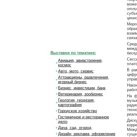
може
отли
субъ
ценн
Меро
обра
взаи
связ
Сред
межд
Выставки по тематике:
бесе
Сесс
Авиация, авиастроение,
плат
космос
В ра
Авто, мото, сервис
цифр
Аттракционы, развлечения,
упра
игорный бизнес
Нако
Бизнес, инвестиции, банк
работ
Ветеринария, зообизнес
На ф
Геология, геодезия,
музы
картография
ради
техн
Городское хозяйство
реал
Гостиничное и ресторанное
Диск
дело
корр
Дача, сад, огород
Межд
Дизайн, реклама, оформление
суще