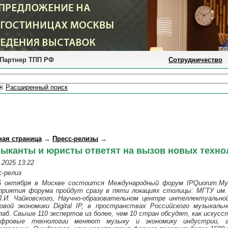
Партнер ТПП РФ
Сотрудничество
Расширенный поиск
ная страница
→
Пресс-релизы
→
ыканты и юристы ответят на вызов новых техно
.2025 13:22
с-релиз
6 октября в Москве состоится Международный форум IPQuorum.Му
приятия форума пройдут сразу в пяти локациях столицы: МГТУ им.
П.И. Чайковского, Научно-образовательном центре интеллектуальн
овой экономики Digital IP, в пространствах Российского музыкаль
лаб. Свыше 110 экспертов из более, чем 10 стран обсудят, как искус
фровые технологии меняют музыку и экономику индустрии, 