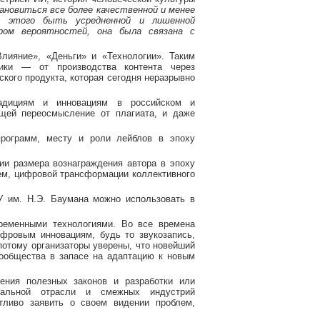
ановиться все более качественной и менее
т этого быть усредненной и лишенной
ром вероятностей, она была связана с
лияние», «Деньги» и «Технологии». Таким
ики — от производства контента через
кого продукта, которая сегодня неразрывно
дициям и инновациям в российском и
щей переосмысление от плагиата, и даже
рограмм, месту и роли лейблов в эпоху
ии размера вознаграждения автора в эпоху
ем, цифровой трансформации коллективного
У им. Н.Э. Баумана можно использовать в
ременными технологиями. Во все времена
фровым инновациям, будь то звукозапись,
 потому организаторы уверены, что новейший
сообщества в запасе на адаптацию к новым
ения полезных законов и разработки или
ыкальной отрасли и смежных индустрий
ливо заявить о своем видении проблем,