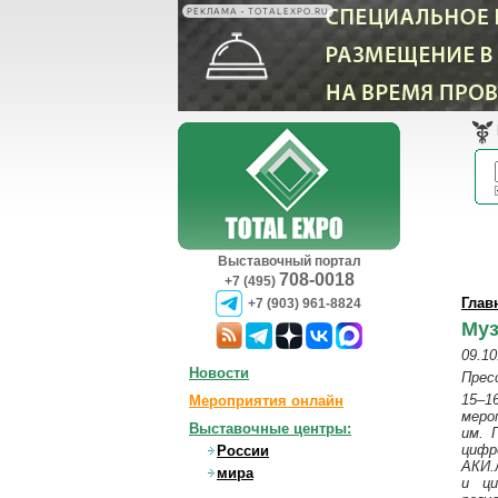
РЕКЛАМА • TOTALEXPO.RU
Выставочный портал
708-0018
+7 (495)
Глав
+7 (903) 961-8824
Муз
09.10
Новости
Прес
15–1
Мероприятия онлайн
меро
Выставочные центры:
им. 
цифр
России
АКИ.
мира
и ци