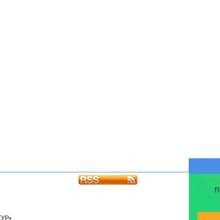
П
ТУР»