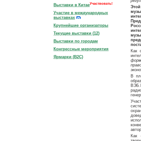
регу
Участвовать!
Выставки в Китае
Этой
музы
Участие в международных
инт
выставках
Пред
Крупнейшие организаторы
Росс
инте
Текущие выставки (
12
)
музы
пред
Выставки по городам
пост
Конгрессные мероприятия
Как 
инте
Ярмарки (B2C)
форм
прав
экон
В пл
обра
ВЭБ
ради
гене
Учас
сист
охра
дове
испо
конв
авто
Как 
твор