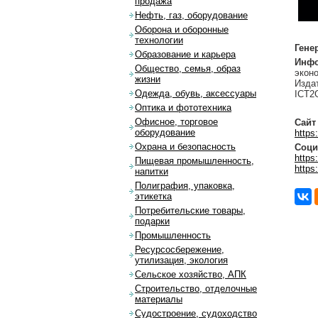
продажа
Нефть, газ, оборудование
Оборона и оборонные
технологии
Гене
Образование и карьера
Инфо
Общество, семья, образ
экон
жизни
Изда
Одежда, обувь, аксессуары
ICT2
Оптика и фототехника
Офисное, торговое
Сайт
оборудование
https
Охрана и безопасность
Соци
https
Пищевая промышленность,
https
напитки
Полиграфия, упаковка,
этикетка
Потребительские товары,
подарки
Промышленность
Ресурсосбережение,
утилизация, экология
Сельское хозяйство, АПК
Строительство, отделочные
материалы
Судостроение, судоходство