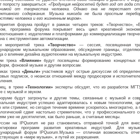
т попросту завершиться:
«Продукция нейросетей будет год от года ст
чимой от творчества человека. Однако она не перестает о
ективного содержания. Музыка никогда не была простым перебо
остями человека и его жизненным миром».
приятия форума пройдут в рамках четырех треков: «Творчество», «В
зом, программа форума покрывает весь цикл креативной эконом
моотношения с издателями и платформами до коммерциализации творчес
ана с инструментами автоматизации.
и мероприятий трека
«Творчество»
— сессия, посвященная тра
ународном музыкальном образовании, обсуждение границы, отделяю
да о влиянии дизайна аудиотехники на музыкальную индустрию.
ии трека
«Влияние»
будут посвящены формированию концертных п
форм, фоновой музыке и другим вопросам.
мках трека
«Деньги»
участников ждут острые дискуссии об определен
овых подписок, о нюансах отношений между продюсером и исполнител
вления.
нец, в треке
«Технологии»
эксперты обсудят, что из разработок МГТ
е с музыкой и звуком.
оруме будут затронуты и другие темы, связанные с музыкой и сов
кальная индустрия успешно адаптировалась к новым технологиям, ци
о или стриминг, но сегодня течение времени ускорилось многократно, а
ологический сдвиг настолько стремителен, что у профессионального 
иям уже не десятилетия, как было раньше, а считаные месяцы.
уссии на IPQuorum не раз становились отправной точкой для внес
ектировки программ развития креативных индустрий. Для муз
ународный форум IPQuorum.Музыка — отличная возможность отчет
ствующих в «мире музыки», и путей их разрешения.