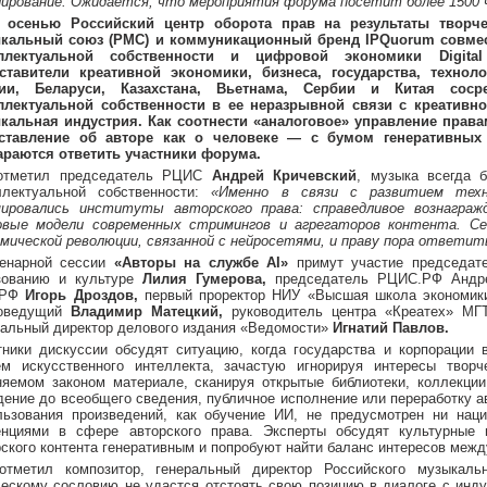
лирование. Ожидается, что мероприятия форума посетит более 1500 
 осенью Российский центр оборота прав на результаты творче
кальный союз (РМС) и коммуникационный бренд IPQuorum совмес
еллектуальной собственности и цифровой экономики Digita
ставители креативной экономики, бизнеса, государства, технол
ии, Беларуси, Казахстана, Вьетнама, Сербии и Китая соср
ллектуальной собственности в ее неразрывной связи с креативн
кальная индустрия. Как соотнести «аналоговое» управление права
ставление об авторе как о человеке — с бумом генеративных
араются ответить участники форума.
отметил председатель РЦИС
Андрей Кричевский
, музыка всегда 
ллектуальной собственности:
«Именно в связи с развитием техно
ировались институты авторского права: справедливое вознагражде
овые модели современных стримингов и агрегаторов контента. Се
омической революции, связанной с нейросетями, и праву пора ответит
енарной сессии
«Авторы на службе AI»
примут участие председате
зованию и культуре
Лилия Гумерова,
председатель РЦИС.РФ Андре
.РФ
Игорь Дроздов,
первый проректор НИУ «Высшая школа экономик
оведущий
Владимир Матецкий,
руководитель центра «Креатех» М
ральный директор делового издания «Ведомости»
Игнатий Павлов.
тники дискуссии обсудят ситуацию, когда государства и корпорации
ем искусственного интеллекта, зачастую игнорируя интересы твор
няемом законом материале, сканируя открытые библиотеки, коллекции
дение до всеобщего сведения, публичное исполнение или переработку ав
льзования произведений, как обучение ИИ, не предусмотрен ни на
енциями в сфере авторского права. Эксперты обсудят культурные 
рского контента генеративным и попробуют найти баланс интересов меж
отметил композитор, генеральный директор Российского музыкал
ческому сословию не удастся отстоять свою позицию в диалоге с инду