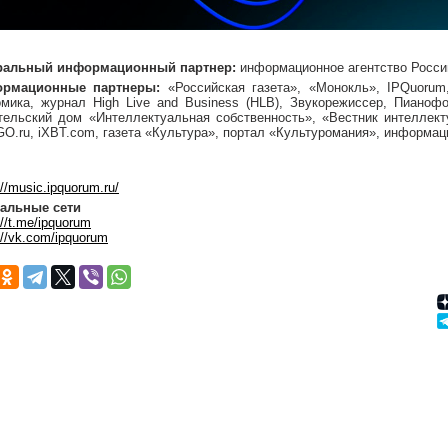
ральный информационный партнер:
информационное агентство Росси
рмационные партнеры:
«Российская газета», «Монокль», IPQuorum,
омика, журнал High Live and Business (HLB), Звукорежиссер, Пианофо
тельский дом «Интеллектуальная собственность», «Вестник интеллектуа
GO.ru, iXBT.com, газета «Культура», портал «Культуромания», информа
://music.ipquorum.ru/
альные сети
://t.me/ipquorum
://vk.com/ipquorum