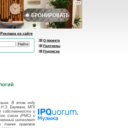
Реклама на сайте
О проекте
Партнеры
Подписка
логий
зыка. В этом году
 Н.Э. Баумана, МГК
ой собственности и
ного союза (РМС) и
ственный интеллект
а также правовое