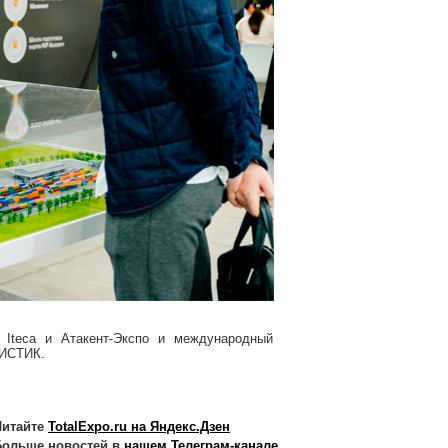
 Iteca и Атакент-Экспо и международный
ГИСТИК.
итайте
TotalExpo.ru на Яндекс.Дзен
ольше новостей в
нашем Телеграм-канале