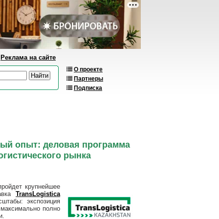
Реклама на сайте
О проекте
Партнеры
Подписка
ый опыт: деловая программа
логистического рынка
пройдет крупнейшее
тавка
TransLogistica
сштабы: экспозиция
т максимально полно
и.