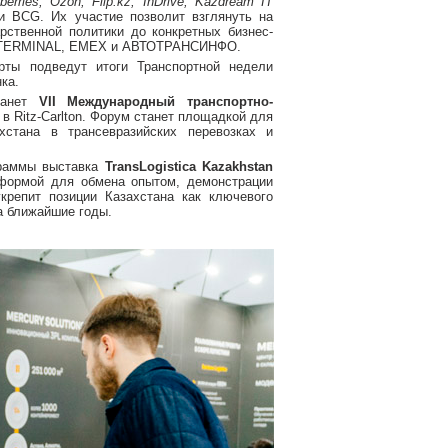
erries, Ozon, Flip.kz, InDrive, Kazdream IT
и BCG. Их участие позволит взглянуть на
рственной политики до конкретных бизнес-
R TERMINAL, EMEX и АВТОТРАНСИНФО.
ерты подведут итоги Транспортной недели
ка.
анет
VII Международный транспортно-
 в Ritz-Carlton. Форум станет площадкой для
хстана в трансевразийских перевозках и
граммы выставка
TransLogistica Kazakhstan
тформой для обмена опытом, демонстрации
крепит позиции Казахстана как ключевого
на ближайшие годы.