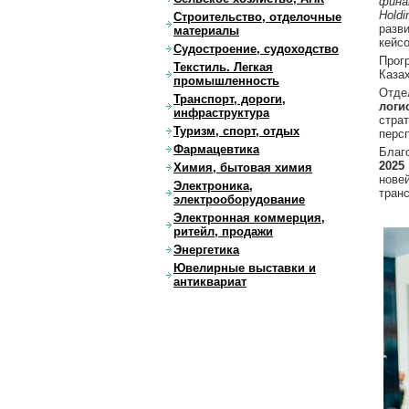
финан
Holdi
Строительство, отделочные
разв
материалы
кейс
Судостроение, судоходство
Прог
Текстиль. Легкая
Каза
промышленность
Отд
Транспорт, дороги,
логи
инфраструктура
стра
Туризм, спорт, отдых
перс
Фармацевтика
Благ
2025
Химия, бытовая химия
нове
Электроника,
транс
электрооборудование
Электронная коммерция,
ритейл, продажи
Энергетика
Ювелирные выставки и
антиквариат