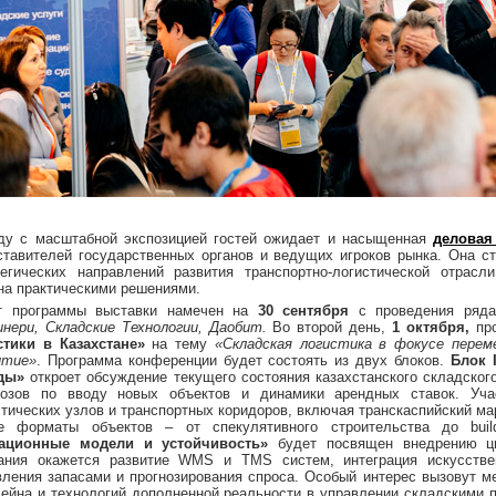
ду с масштабной экспозицией гостей ожидает и насыщенная
деловая
ставителей государственных органов и ведущих игроков рынка. Она 
тегических направлений развития транспортно-логистической отрасл
на практическими решениями.
т программы выставки намечен на
30 сентября
с проведения ряд
нери, Складские Технологии, Даобит.
Во второй день,
1 октября,
пр
стики в Казахстане»
на тему
«Складская логистика в фокусе перем
итие»
. Программа конференции будет состоять из двух блоков.
Блок 
ды»
откроет обсуждение текущего состояния казахстанского складског
нозов по вводу новых объектов и динамики арендных ставок. Уча
стических узлов и транспортных коридоров, включая транскаспийский ма
е форматы объектов – от спекулятивного строительства до build
ационные модели и устойчивость»
будет посвящен внедрению ци
ания окажется развитие WMS и TMS систем, интеграция искусстве
вления запасами и прогнозирования спроса. Особый интерес вызовут м
чейна и технологий дополненной реальности в управлении складскими 