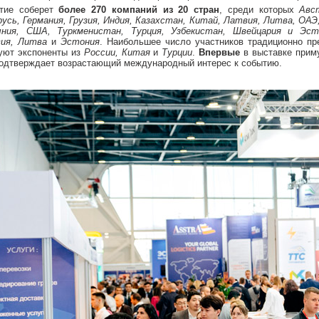
тие соберет
более 270 компаний из 20 стран
, среди которых
Авс
русь, Германия, Грузия, Индия, Казахстан, Китай, Латвия, Литва, ОАЭ
ния, США, Туркменистан, Турция, Узбекистан, Швейцария и Эст
ия, Литва
и
Эстония
. Наибольшее число участников традиционно пр
уют экспоненты из
России, Китая
и
Турции
.
Впервые
в выставке прим
подтверждает возрастающий международный интерес к событию.