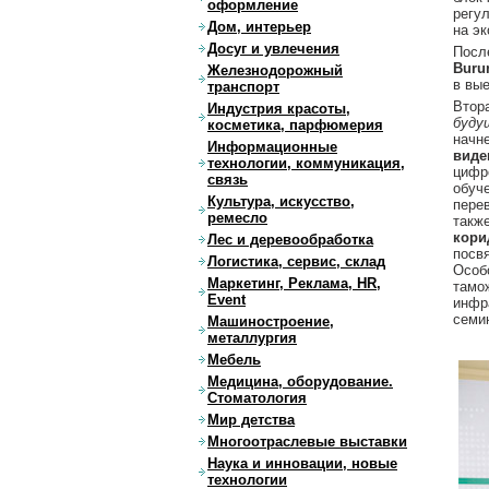
оформление
регу
Дом, интерьер
на э
Досуг и увлечения
Посл
Buru
Железнодорожный
в вы
транспорт
Втор
Индустрия красоты,
буду
косметика, парфюмерия
начн
Информационные
виде
технологии, коммуникация,
цифр
связь
обуч
Культура, искусство,
пере
ремесло
такж
кори
Лес и деревообработка
посв
Логистика, сервис, склад
Особ
Маркетинг, Реклама, HR,
тамо
Event
инфр
семи
Машиностроение,
металлургия
Мебель
Медицина, оборудование.
Стоматология
Мир детства
Многоотраслевые выставки
Наука и инновации, новые
технологии