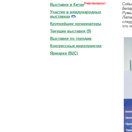
Участвовать!
Собы
Выставки в Китае
Бела
Участие в международных
Румы
выставках
Латв
след
Крупнейшие организаторы
что 
Текущие выставки (
9
)
Выставки по городам
Конгрессные мероприятия
Ярмарки (B2C)