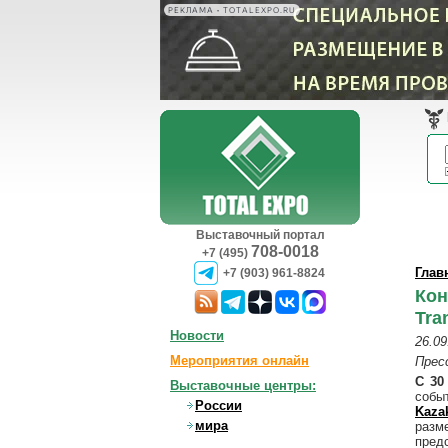
РЕКЛАМА • TOTALEXPO.RU
Выставочный портал
708-0018
+7 (495)
Глав
+7 (903) 961-8824
Кон
Tra
Новости
26.09
Мероприятия онлайн
Прес
С 30
Выставочные центры:
собы
России
Kaza
мира
разм
пред