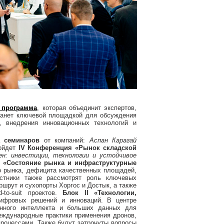
 программа
, которая объединит экспертов,
станет ключевой площадкой для обсуждения
и, внедрения инновационных технологий и
а
семинаров
от компаний:
Аспан Карагай
ойдет
IV Конференция «Рынок складской
ен: инвестиции, технологии и устойчивое
I «Состояние рынка и инфраструктурные
о рынка, дефицита качественных площадей,
стники также рассмотрят роль ключевых
ршрут и сухопорты Хоргос и Достык, а также
-to-suit проектов.
Блок II «Технологии,
фровых решений и инноваций. В центре
нного интеллекта и больших данных для
еждународные практики применения дронов,
процессами. Также будут затронуты вопросы