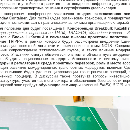
лирования и устойчивого развития — от внедрения цифрового документ
кологичные транспортные решения и сертификацию green-складов.
е завершения конференции участников ожидает
эксклюзивная экс
nday Container
. Для гостей будет организован трансфер, а предварите
езде и познакомиться с практическими аспектами организации складской
ая половина дня будет посвящена
II Конференции BreakBulk Kazakhs
щее проектных перевозок по ТМТМ, TRACECA, «Западная Европа – 
ется с
Блока I «Каспий и ключевые вызовы проектной логистики 
ние TRIPP»
, в рамках которого будут рассмотрены внедрение Един
овизация проектной логистики и применение системы NCTS. Специал
ения сопровождению тяжеловесных грузов, а также влияние модерн
возок. Участники смогут обменяться опытом в области мультимодаль
е обсудить национальные стандарты безопасности и систему рис
доры и регуляторная среда проектных перевозок, роль и место ас
ящен развитию международных транспортных маршрутов, включая Ср
ое внимание будет уделено цифровизации трансграничных операций,
женных процедур. В дискуссии также прозвучат вопросы инвестицио
аструктуре, участия частного сектора и обеспечения безопасности пере
нарской зоне пройдут
обучающие семинары
компаний
EMEX, SIGIS
и п