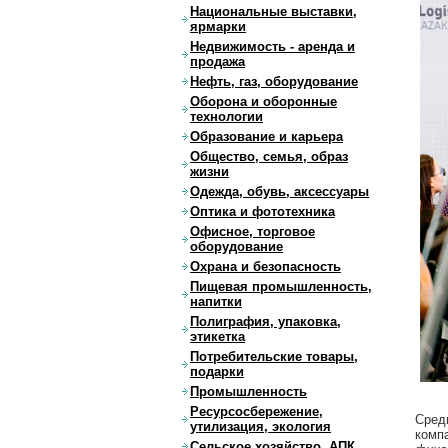
Национальные выставки,
ярмарки
Недвижимость - аренда и
продажа
Нефть, газ, оборудование
Оборона и оборонные
технологии
Образование и карьера
Общество, семья, образ
жизни
Одежда, обувь, аксессуары
Оптика и фототехника
Офисное, торговое
оборудование
Охрана и безопасность
Пищевая промышленность,
напитки
Полиграфия, упаковка,
этикетка
Потребительские товары,
подарки
Промышленность
Ресурсосбережение,
Сре
утилизация, экология
комп
Сельское хозяйство, АПК