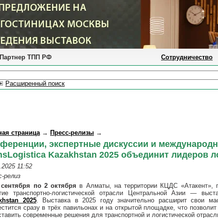
Партнер ТПП РФ
Сотрудничество
Расширенный поиск
ная страница
→
Пресс-релизы
→
ференции, экспертные дискуссии и международн
nsLogistica Kazakhstan 2025 объединит лидеров 
.2025 11:52
с-релиз
 сентября по 2 октября
в Алматы, на территории КЦДС «Атакент», 
тие транспортно-логистической отрасли Центральной Азии — выс
khstan 2025
. Выставка в 2025 году значительно расширит свои ма
естится сразу в трёх павильонах и на открытой площадке, что позволи
ставить современные решения для транспортной и логистической отрасл