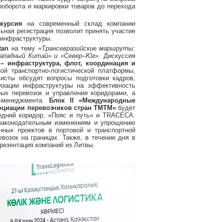
ооборота и маркировки товаров до перехода
курсия
на современный склад компании
льная регистрация позволит принять участие
 инфраструктуры.
tan
на тему
«Трансевразийские маршруты:
Западный Китай» и «Север–Юг»
. Дискуссия
– инфраструктура, флот, координация и
ой транспортно-логистической платформы,
исты обсудят вопросы подготовки кадров,
изации инфраструктуры на эффективность
ных перевозок и управления коридорами, а
к-менеджмента.
Блок II «Международные
социации перевозчиков стран ТМТМ»
будет
едний коридор, «Пояс и путь» и TRACECA.
 законодательным изменениям и упрощению
нных проектов в портовой и транспортной
возок на границах. Также, в течение дня в
резентация компаний из Литвы.