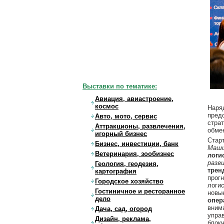
Выставки по тематике:
Авиация, авиастроение,
космос
Наря
пред
Авто, мото, сервис
стра
Аттракционы, развлечения,
обме
игорный бизнес
Стар
Бизнес, инвестиции, банк
Маши
Ветеринария, зообизнес
логи
разв
Геология, геодезия,
трен
картография
прог
Городское хозяйство
логи
Гостиничное и ресторанное
новы
дело
опер
вним
Дача, сад, огород
упра
Дизайн, реклама,
блок