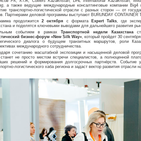
сов РК, КТЖ, Colliers Kazakhstan, DHL International Kazakhstan, Wildb
ng
, а также ведущие международные консалтинговые компании Big4 
итие транспортно-логистической отрасли с разных сторон — от госуда
ов. Партнерами деловой программы выступают BURUNDAY CONTAINE
рамма продолжится
2 октября
с формата
Expert Talks
, где эксп
хстана и поделятся ключевыми выводами для дальнейшего развития рын
ельным событием в рамках
Транспортной недели Казахстана
ст
стический бизнес-форум «New Silk Way»
, который пройдет 30 сентября
тегического диалога о будущем транзитных маршрутов, роли Каза
пективах международного сотрудничества.
одаря сочетанию масштабной экспозиции и насыщенной деловой про
станет не просто местом встречи специалистов, а полноценной пла
йших решений и формирования долгосрочных партнёрств. Событие у
портно-логистического хаба региона и задаст вектор развития отрасли 