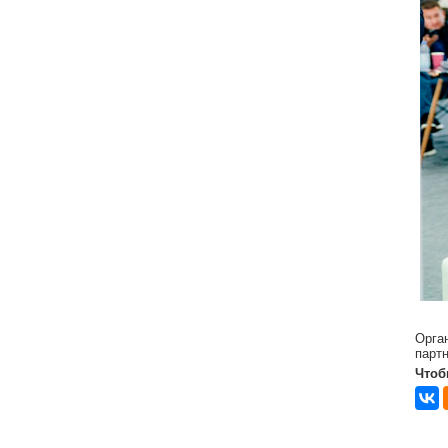
Орга
парт
Чтоб