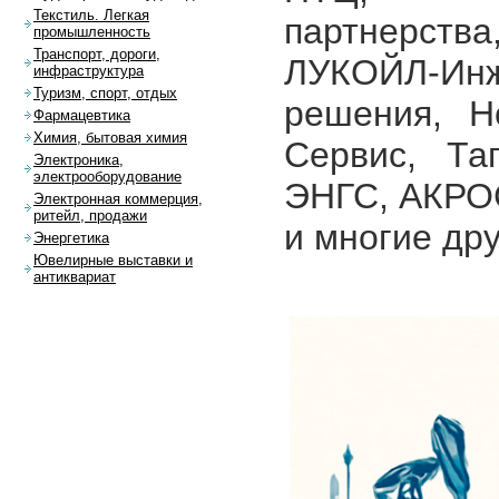
Текстиль. Легкая
партнерст
промышленность
Транспорт, дороги,
ЛУКОЙЛ-И
инфраструктура
Туризм, спорт, отдых
решения, Н
Фармацевтика
Химия, бытовая химия
Сервис, Та
Электроника,
электрооборудование
ЭНГС, АКРОС
Электронная коммерция,
ритейл, продажи
и многие дру
Энергетика
Ювелирные выставки и
антиквариат