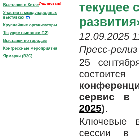
текущее 
Участвовать!
Выставки в Китае
Участие в международных
развития
выставках
Крупнейшие организаторы
Текущие выставки (
12
)
12.09.2025 1
Выставки по городам
Пресс-релиз
Конгрессные мероприятия
Ярмарки (B2C)
25 сентябр
состоит
конферен
сервис в 
2025
)
.
Ключевые в
сессии в 