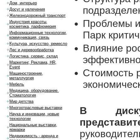
Дом, интерьер
подразделе
Досуг и увлечения
Железнодорожный транспорт
Проблемы и
Индустрия красоты,
косметика, парфюмерия
Парк критич
Информационные технологии,
коммуникация, связь
Культура, искусство, ремесло
Влияние рос
Лес и деревообработка
Логистика, сервис, склад
эффективно
Маркетинг, Реклама, HR,
Event
Стоимость р
Машиностроение,
металлургия
экономичес
Мебель
Медицина, оборудование.
Стоматология
Мир детства
В диску
Многоотраслевые выставки
Наука и инновации, новые
технологии
представит
Национальные выставки,
ярмарки
руководите
Недвижимость - аренда и