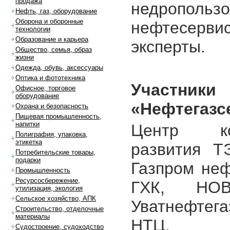
продажа
недропол
Нефть, газ, оборудование
Оборона и оборонные
нефтесерв
технологии
Образование и карьера
эксперты.
Общество, семья, образ
жизни
Одежда, обувь, аксессуары
Оптика и фототехника
Участ
Офисное, торговое
оборудование
«Нефтегазс
Охрана и безопасность
Пищевая промышленность,
напитки
Центр ком
Полиграфия, упаковка,
этикетка
развития Т
Потребительские товары,
подарки
Газпром не
Промышленность
Ресурсосбережение,
ГХК, НОВ
утилизация, экология
Сельское хозяйство, АПК
Уватнефтега
Строительство, отделочные
материалы
НТЦ, Газ
Судостроение, судоходство