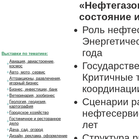
«Нефтегазо
состояние 
Роль нефте
Энергетичес
года
Выставки по тематике:
Авиация, авиастроение,
Государств
космос
Авто, мото, сервис
Критичные т
Аттракционы, развлечения,
игорный бизнес
координаци
Бизнес, инвестиции, банк
Ветеринария, зообизнес
Сценарии р
Геология, геодезия,
картография
нефтесерви
Городское хозяйство
Гостиничное и ресторанное
лет
дело
Дача, сад, огород
Структура 
Дизайн, реклама, оформление