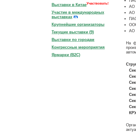
ПА
Участвовать!
Выставки в Китае
АО 
Участие в международных
АО 
выставках
ПАО
Крупнейшие организаторы
ОО
АО 
Текущие выставки (
9
)
Выставки по городам
На ф
Конгрессные мероприятия
прои
авто
Ярмарки (B2C)
Стру
Сек
Сек
Сек
Сек
Сек
Сек
Сек
КР
Орга
актуа