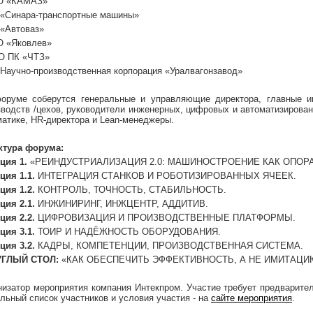
О «КАМАЗ»
«Синара-транспортные машины»
«Автоваз»
 «Яковлев»
О ПК «ЧТЗ»
Научно-производственная корпорация «Уралвагонзавод»
оруме соберутся генеральные и управляющие директора, главные и
зводств /цехов, руководители инженерных, цифровых и автоматизирован
матике, HR-директора и Lean-менеджеры.
ктура форума:
ция 1.
«РЕИНДУСТРИАЛИЗАЦИЯ 2.0: МАШИНОСТРОЕНИЕ КАК ОПОР
ция 1.1.
ИНТЕГРАЦИЯ СТАНКОВ И РОБОТИЗИРОВАННЫХ ЯЧЕЕК.
ция 1.2.
КОНТРОЛЬ, ТОЧНОСТЬ, СТАБИЛЬНОСТЬ.
ция 2.1.
ИНЖИНИРИНГ, ИНЖЦЕНТР, АДДИТИВ.
ция 2.2.
ЦИФРОВИЗАЦИЯ И ПРОИЗВОДСТВЕННЫЕ ПЛАТФОРМЫ.
ция 3.1.
ТОИР И НАДЁЖНОСТЬ ОБОРУДОВАНИЯ.
ция 3.2.
КАДРЫ, КОМПЕТЕНЦИИ, ПРОИЗВОДСТВЕННАЯ СИСТЕМА.
УГЛЫЙ СТОЛ:
«КАК ОБЕСПЕЧИТЬ ЭФФЕКТИВНОСТЬ, А НЕ ИМИТАЦИ
низатор мероприятия компания Интекпром. Участие требует предварите
льный список участников и условия участия - на
сайте мероприятия
.