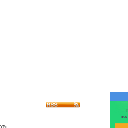
по
ТУР»