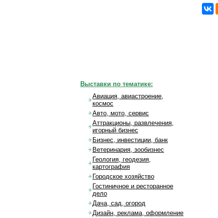
Выставки по тематике:
Авиация, авиастроение,
космос
Авто, мото, сервис
Аттракционы, развлечения,
игорный бизнес
Бизнес, инвестиции, банк
Ветеринария, зообизнес
Геология, геодезия,
картография
Городское хозяйство
Гостиничное и ресторанное
дело
Дача, сад, огород
Дизайн, реклама, оформление