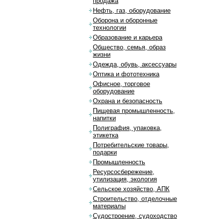
продажа
Нефть, газ, оборудование
Оборона и оборонные
технологии
Образование и карьера
Общество, семья, образ
жизни
Одежда, обувь, аксессуары
Оптика и фототехника
Офисное, торговое
оборудование
Охрана и безопасность
Пищевая промышленность,
напитки
Полиграфия, упаковка,
этикетка
Потребительские товары,
подарки
Промышленность
Ресурсосбережение,
утилизация, экология
Сельское хозяйство, АПК
Строительство, отделочные
материалы
Судостроение, судоходство