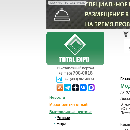
РЕКЛАМА • TOTALEXPO.RU
Выставочный портал
708-0018
+7 (495)
Глав
+7 (903) 961-8824
Мод
23.07
Новости
Прес
В но
Мероприятия онлайн
«От 
Выставочные центры:
Петер
России
мира
Комп