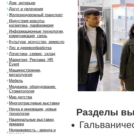
Дом, интерьер
Досуг и увлечения
Железнодорожный транспорт
Индустрия красоты,
косметика, парфюмерия
Информационные технологии,
коммуникация, связь
Культура, искусство, ремесло
Лес и деревообработка
Логистика, сервис, склад
Маркетинг, Реклама, HR,
Event
Машиностроение,
металлургия
Мебель
Медицина, оборудование.
Стоматология
Мир детства
Многоотраслевые выставки
Разделы вы
Наука и инновации, новые
технологии
Национальные выставки,
Гальваниче
ярмарки
Недвижимость - аренда и