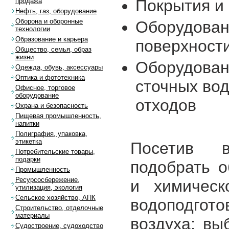
Покрытия и
продажа
Нефть, газ, оборудование
Оборона и оборонные
Оборудован
технологии
Образование и карьера
поверхност
Общество, семья, образ
жизни
Оборудован
Одежда, обувь, аксессуары
Оптика и фототехника
сточных вод
Офисное, торговое
оборудование
отходов
Охрана и безопасность
Пищевая промышленность,
напитки
Полиграфия, упаковка,
этикетка
Посетив в
Потребительские товары,
подарки
подобрать о
Промышленность
Ресурсосбережение,
и химическ
утилизация, экология
Сельское хозяйство, АПК
водоподгот
Строительство, отделочные
материалы
воздуха; вы
Судостроение, судоходство