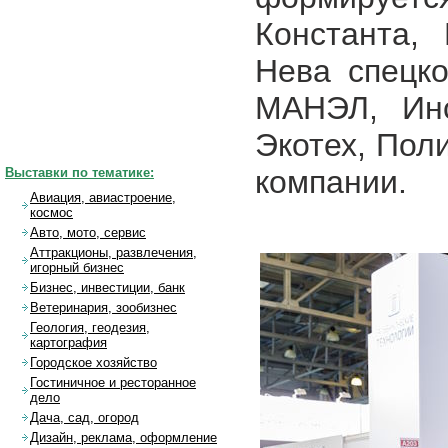
Константа,
Нева спецк
МАНЭЛ, Инс
Экотех, Пол
компании.
Выставки по тематике:
Авиация, авиастроение,
космос
Авто, мото, сервис
Аттракционы, развлечения,
игорный бизнес
Бизнес, инвестиции, банк
Ветеринария, зообизнес
Геология, геодезия,
картография
Городское хозяйство
Гостиничное и ресторанное
дело
Дача, сад, огород
Дизайн, реклама, оформление