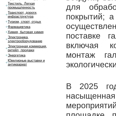
Текстиль. Легкая
для обрабо
промышленность
Транспорт, дороги,
покрытий; а
инфраструктура
Туризм, спорт, отдых
осуществле
Фармацевтика
Химия, бытовая химия
поставке г
Электроника,
электрооборудование
включая к
Электронная коммерция,
ритейл, продажи
монтаж га
Энергетика
Ювелирные выставки и
экологическ
антиквариат
В 2025 год
насыщенна
мероприяти
площадке п