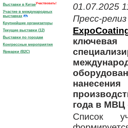
Участвовать!
01.07.2025 1
Выставки в Китае
Участие в международных
Пресс-релиз
выставках
Крупнейшие организаторы
ExpoCoati
Текущие выставки (
12
)
Выставки по городам
ключе
Конгрессные мероприятия
специализи
Ярмарки (B2C)
междунаро
оборудован
нанесения
производст
года в МВЦ 
Список уч
формируется