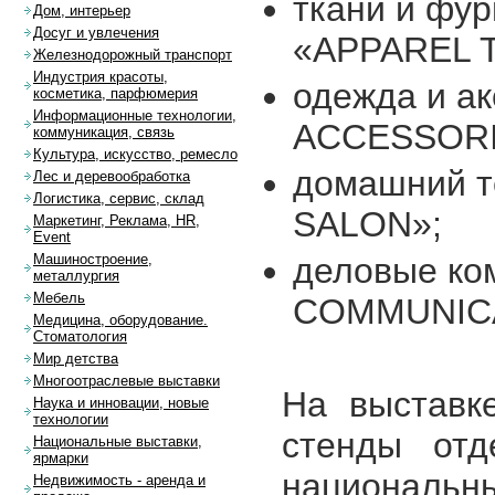
ткани и фу
Дом, интерьер
Досуг и увлечения
«APPAREL 
Железнодорожный транспорт
Индустрия красоты,
одежда и а
косметика, парфюмерия
Информационные технологии,
ACCESSORI
коммуникация, связь
Культура, искусство, ремесло
домашний т
Лес и деревообработка
Логистика, сервис, склад
SALON»;
Маркетинг, Реклама, HR,
Event
деловые ко
Машиностроение,
металлургия
Мебель
COMMUNICA
Медицина, оборудование.
Стоматология
Мир детства
Многоотраслевые выставки
На выставк
Наука и инновации, новые
технологии
стенды отд
Национальные выставки,
ярмарки
национал
Недвижимость - аренда и