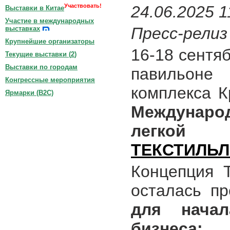
Участвовать!
24.06.2025 1
Выставки в Китае
Участие в международных
Пресс-релиз
выставках
Крупнейшие организаторы
16-18 сентяб
Текущие выставки (
2
)
Выставки по городам
павильон
Конгрессные мероприятия
комплекса К
Ярмарки (B2C)
Междунаро
легко
ТЕКСТИЛЬ
Концепция 
осталась п
для начал
бизнеса