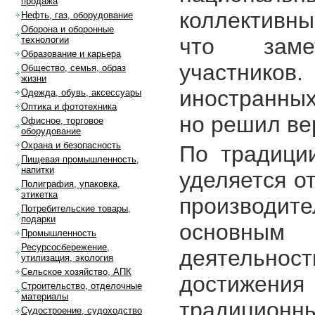
продажа
коллективны
Нефть, газ, оборудование
Оборона и оборонные
что заме
технологии
Образование и карьера
участник
Общество, семья, образ
жизни
иностранных 
Одежда, обувь, аксессуары
Оптика и фототехника
но решил ве
Офисное, торговое
оборудование
Охрана и безопасность
По традици
Пищевая промышленность,
напитки
уделяется о
Полиграфия, упаковка,
этикетка
производи
Потребительские товары,
подарки
основны
Промышленность
Ресурсосбережение,
деятельност
утилизация, экология
Сельское хозяйство, АПК
достижен
Строительство, отделочные
материалы
традиционн
Судостроение, судоходство