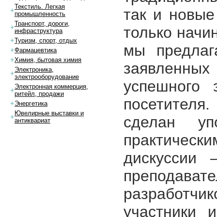
Текстиль. Легкая
так и новые
промышленность
Транспорт, дороги,
только начи
инфраструктура
Туризм, спорт, отдых
мы предлаг
Фармацевтика
Химия, бытовая химия
заявленн
Электроника,
электрооборудование
успешного 
Электронная коммерция,
ритейл, продажи
посетителя.
Энергетика
Ювелирные выставки и
сделан у
антиквариат
практичес
дискуссии 
преподава
разработчи
участники 