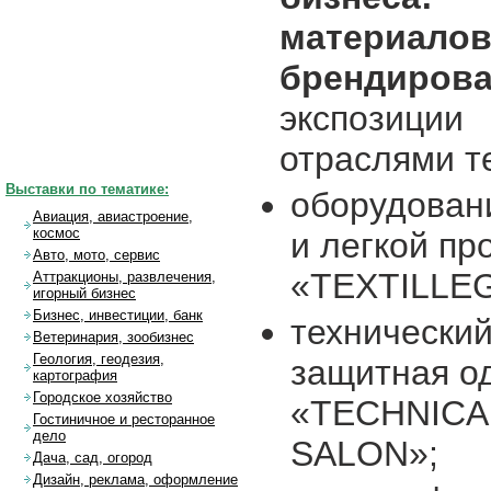
материал
брендиров
экспозиции
отраслями т
Выставки по тематике:
оборудовани
Авиация, авиастроение,
космос
и легкой п
Авто, мото, сервис
«TEXTILLE
Аттракционы, развлечения,
игорный бизнес
Бизнес, инвестиции, банк
технический
Ветеринария, зообизнес
Геология, геодезия,
защитная о
картография
Городское хозяйство
«TECHNICA
Гостиничное и ресторанное
дело
SALON»;
Дача, сад, огород
Дизайн, реклама, оформление