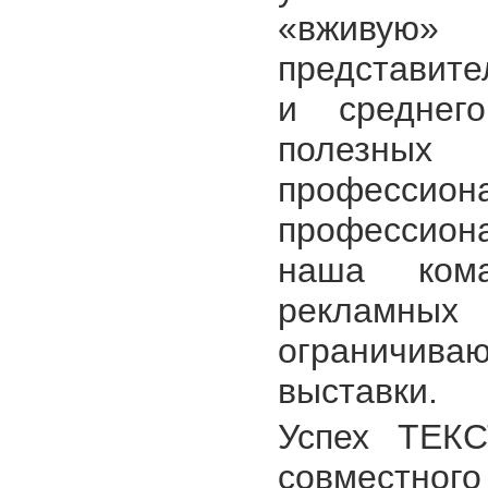
«вживую»
представите
и среднег
полезных 
профессион
профессион
наша ком
рекламны
ограничива
выставки.
Успех ТЕКС
совместного