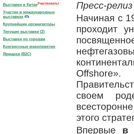
Пресс-релиз
Участвовать!
Выставки в Китае
Участие в международных
Начиная с 19
выставках
Крупнейшие организаторы
проходит ун
Текущие выставки (
2
)
посвящ
Выставки по городам
Конгрессные мероприятия
нефтегаз
Ярмарки (B2C)
континента
Offshore»
Правительст
своем род
всесторонн
этого страте
Впервые
в 