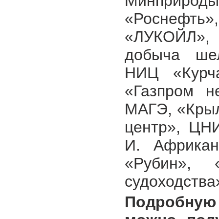
Минприрод
«Роснефть
«ЛУКОЙЛ», 
добыча шел
НИЦ «Курча
«Газпром н
МАГЭ, «Крыл
центр», ЦН
И. Африка
«Рубин», 
судоходства»
Подробну