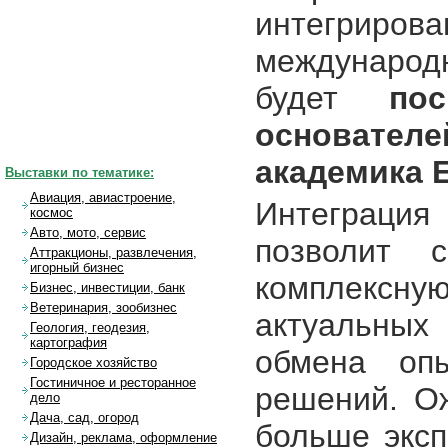
интегри
междунаро
будет
по
основате
академика 
Выставки по тематике:
Авиация, авиастроение,
Интеграци
космос
Авто, мото, сервис
позволит 
Аттракционы, развлечения,
игорный бизнес
комплексн
Бизнес, инвестиции, банк
Ветеринария, зообизнес
актуальных
Геология, геодезия,
картография
обмена оп
Городское хозяйство
Гостиничное и ресторанное
решений. Ож
дело
Дача, сад, огород
больше эксп
Дизайн, реклама, оформление