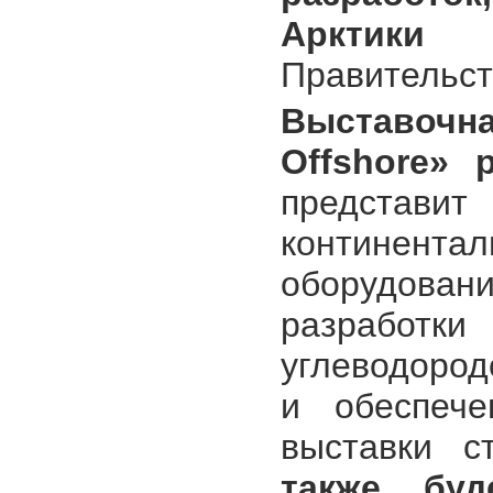
Арктики
(п
Правительст
Выставоч
Offshore» 
предста
континен
оборудован
разработ
углеводород
и обеспече
выставки 
также буд