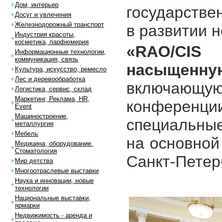
Дом, интерьер
государстве
Досуг и увлечения
Железнодорожный транспорт
в развитии н
Индустрия красоты,
косметика, парфюмерия
«RAO/CIS 
Информационные технологии,
коммуникация, связь
насыщен
Культура, искусство, ремесло
Лес и деревообработка
включающ
Логистика, сервис, склад
Маркетинг, Реклама, HR,
конферен
Event
Машиностроение,
специальны
металлургия
Мебель
на основной
Медицина, оборудование.
Стоматология
Санкт-Петер
Мир детства
Многоотраслевые выставки
Наука и инновации, новые
технологии
Национальные выставки,
ярмарки
Недвижимость - аренда и