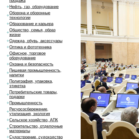
продажа
Нефть, газ, оборудование
Оборона и оборонные
технологии
Образование и карьера
Общество, семья, образ
жизни
Одежда, обувь, аксессуары
Оптика и фототехника
Офисное, торговое
оборудование
Охрана и безопасность
Пищевая промышленность,
напитки
Полиграфия, упаковка,
этикетка
Потребительские товары,
подарки
Промышленность
Ресурсосбережение,
утилизация, экология
Сельское хозяйство, АПК
Строительство, отделочные
материалы
Судостроение, судоходство