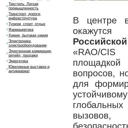
Текстиль. Легкая
промышленность
Транспорт, дороги,
В центре в
инфраструктура
Туризм, спорт, отдых
окажутс
Фармацевтика
Химия, бытовая химия
Российск
Электроника,
электрооборудование
«RAO/CIS 
Электронная коммерция,
ритейл, продажи
площадкой
Энергетика
Ювелирные выставки и
вопросов, н
антиквариат
для формир
устойчивом
глобальных
вызовов, 
безопасност