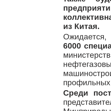
предприя
коллективн
из Китая.
Ожидается
6000 специ
министерст
нефтега
машиностр
профильных 
Среди пос
представ