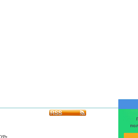
по
ТУР»