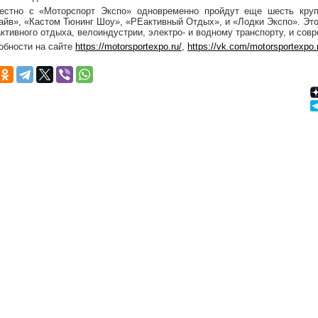
естно с «Моторспорт Экспо» одновременно пройдут еще шесть круп
айв», «Кастом Тюнинг Шоу», «РЕактивный Отдых», и «Лодки Экспо». Эт
ктивного отдыха, велоиндустрии, электро- и водному транспорту, и сов
обности на сайте
https://motorsportexpo.ru/
,
https://vk.com/motorsportexp