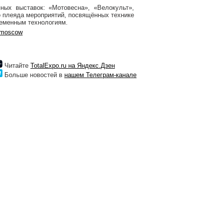
ных выставок: «Мотовесна», «Велокульт»,
о плеяда мероприятий, посвящённых технике
ременным технологиям.
o.moscow
Читайте
TotalExpo.ru на Яндекс.Дзен
Больше новостей в
нашем Телеграм-канале