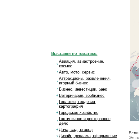
Выставки по тематике:
Авиация, авиастроение,
космос
Авто, мото, сервис
Аттракционы, развлечения,
игорный бизнес
Бизнес, инвестиции, банк
Ветеринария, зообизнес
Геология, геодезия,
картография
Городское хозяйство
Гостиничное и ресторанное
дело
Дача, сад, огород
Если
Дизайн, реклама, оформление
Экспо