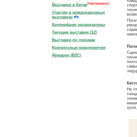
Кажд
Участвовать!
Выставки в Китае
спор
техн
Участие в международных
возм
выставках
Посе
Крупнейшие организаторы
реко
соре
Текущие выставки (
12
)
нево
Выставки по городам
Пого
Конгрессные мероприятия
Сцен
Ярмарки (B2C)
техн
поэт
самы
энду
Каст
Не о
гонщ
тюни
маши
нуля,