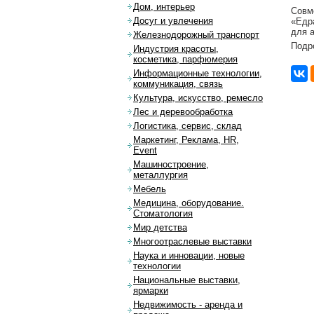
Дом, интерьер
Совм
Досуг и увлечения
«Едр
для а
Железнодорожный транспорт
Подр
Индустрия красоты,
косметика, парфюмерия
Информационные технологии,
коммуникация, связь
Культура, искусство, ремесло
Лес и деревообработка
Логистика, сервис, склад
Маркетинг, Реклама, HR,
Event
Машиностроение,
металлургия
Мебель
Медицина, оборудование.
Стоматология
Мир детства
Многоотраслевые выставки
Наука и инновации, новые
технологии
Национальные выставки,
ярмарки
Недвижимость - аренда и