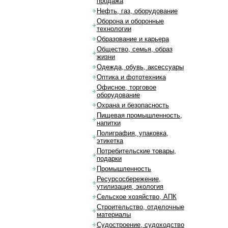
продажа
Нефть, газ, оборудование
Оборона и оборонные
технологии
Образование и карьера
Общество, семья, образ
жизни
Одежда, обувь, аксессуары
Оптика и фототехника
Офисное, торговое
оборудование
Охрана и безопасность
Пищевая промышленность,
напитки
Полиграфия, упаковка,
этикетка
Потребительские товары,
подарки
Промышленность
Ресурсосбережение,
утилизация, экология
Сельское хозяйство, АПК
Строительство, отделочные
материалы
Судостроение, судоходство