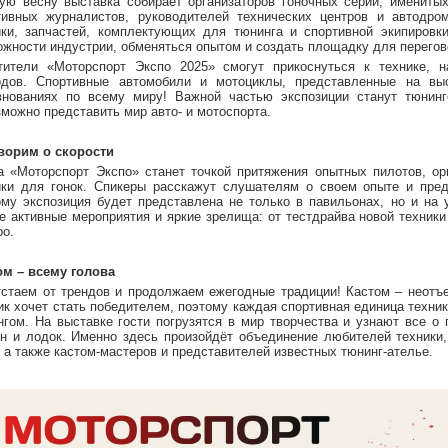
ую весну выставка собирает организаторов гоночных серий, именитых
тивных журналистов, руководителей технических центров и автодро
ики, запчастей, комплектующих для тюнинга и спортивной экипировк
ожности индустрии, обменяться опытом и создать площадку для перегов
тители «Моторспорт Экспо 2025» смогут прикоснуться к технике, 
рдов. Спортивные автомобили и мотоциклы, представленные на вы
внованиях по всему миру! Важной частью экспозиции станут тюнин
зможно представить мир авто- и мотоспорта.
ворим о скорости
а «Моторспорт Экспо» станет точкой притяжения опытных пилотов, ор
ики для гонок. Спикеры расскажут слушателям о своем опыте и пред
ому экспозиция будет представлена не только в павильонах, но и на
е активные мероприятия и яркие зрелища: от тестдрайва новой техник
ро.
ом – всему голова
тстаем от трендов и продолжаем ежегодные традиции! Кастом – неотъ
ик хочет стать победителем, поэтому каждая спортивная единица техни
нгом. На выставке гости погрузятся в мир творчества и узнают все о
н и лодок. Именно здесь произойдёт объединение любителей техники,
 а также кастом-мастеров и представителей известных тюнинг-ателье.