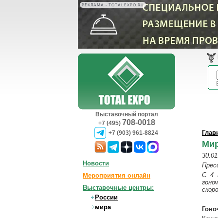
РЕКЛАМА • TOTALEXPO.RU
Выставочный портал
708-0018
+7 (495)
Глав
+7 (903) 961-8824
Мир
30.01
Новости
Прес
С 4 
Мероприятия онлайн
гоно
Выставочные центры:
скор
России
мира
Гоно