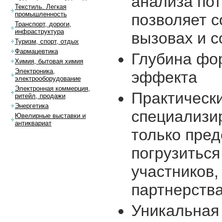
анализа пот
Текстиль. Легкая
промышленность
позволяет с
Транспорт, дороги,
инфраструктура
вызовах и 
Туризм, спорт, отдых
Фармацевтика
Глубина фо
Химия, бытовая химия
Электроника,
эффекта
электрооборудование
Электронная коммерция,
Практически
ритейл, продажи
Энергетика
специализи
Ювелирные выставки и
антиквариат
только пред
погрузиться
участников
партнерства
Уникальная 