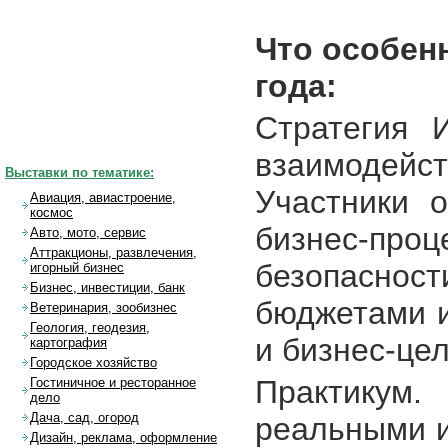
Что особен
года:
Стратегия 
взаимодей
Выставки по тематике:
Участники о
Авиация, авиастроение,
космос
бизнес-пр
Авто, мото, сервис
Аттракционы, развлечения,
безопасно
игорный бизнес
Бизнес, инвестиции, банк
бюджетами и
Ветеринария, зообизнес
Геология, геодезия,
и бизнес-це
картография
Городское хозяйство
Практику
Гостиничное и ресторанное
дело
Дача, сад, огород
реальными и
Дизайн, реклама, оформление