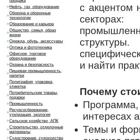
продажа
с акцентом 
Нефть, газ, оборудование
Оборона и оборонные
секторах:
технологии
Образование и карьера
промышле
Общество, семья, образ
жизни
структуры
Одежда, обувь, аксессуары
Оптика и фототехника
специфическ
Офисное, торговое
оборудование
и найти пра
Охрана и безопасность
Пищевая промышленность,
напитки
Полиграфия, упаковка,
этикетка
Почему сто
Потребительские товары,
подарки
Программа,
Промышленность
Ресурсосбережение,
интересах 
утилизация, экология
Сельское хозяйство, АПК
Темы и фор
Строительство, отделочные
материалы
Судостроение, судоходство