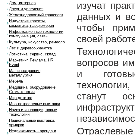
изучат прак
Дом, интерьер
Досуг и увлечения
данных и во
Железнодорожный транспорт
Индустрия красоты,
чтобы прим
косметика, парфюмерия
Информационные технологии,
своей работе
коммуникация, связь
Культура, искусство, ремесло
Лес и деревообработка
Технологич
Логистика, сервис, склад
вопросов им
Маркетинг, Реклама, HR,
Event
и готовы
Машиностроение,
металлургия
Мебель
технологии,
Медицина, оборудование.
Стоматология
станут о
Мир детства
Многоотраслевые выставки
инфраструкт
Наука и инновации, новые
технологии
независимос
Национальные выставки,
ярмарки
Отраслевые 
Недвижимость - аренда и