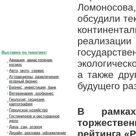
Ломоносов
обсудили те
континента
реализац
государст
Выставки по тематике:
Авиация, авиастроение,
экологическ
космос
Авто, мото, сервис
а также дру
Аттракционы, развлечения,
игорный бизнес
будущего ра
Бизнес, инвестиции, банк
Ветеринария, зообизнес
Геология, геодезия,
картография
В рамках
Городское хозяйство
Гостиничное и ресторанное
торжестве
дело
Дача, сад, огород
рейтинга «
Дизайн, реклама, оформление