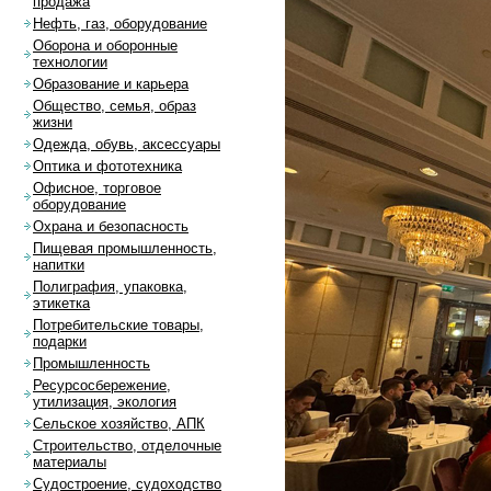
продажа
Нефть, газ, оборудование
Оборона и оборонные
технологии
Образование и карьера
Общество, семья, образ
жизни
Одежда, обувь, аксессуары
Оптика и фототехника
Офисное, торговое
оборудование
Охрана и безопасность
Пищевая промышленность,
напитки
Полиграфия, упаковка,
этикетка
Потребительские товары,
подарки
Промышленность
Ресурсосбережение,
утилизация, экология
Сельское хозяйство, АПК
Строительство, отделочные
материалы
Судостроение, судоходство