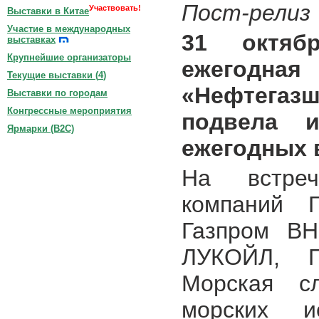
Пост-релиз
Участвовать!
Выставки в Китае
Участие в международных
31 октяб
выставках
Крупнейшие организаторы
ежегодн
Текущие выставки (
4
)
«Нефтегаз
Выставки по городам
Конгрессные мероприятия
подвела 
Ярмарки (B2C)
ежегодных в
На встреч
компаний Г
Газпром ВН
ЛУКОЙЛ, 
Морская сл
морских 