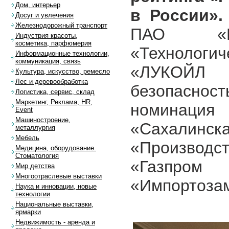
Дом, интерьер
в России».
Досуг и увлечения
Железнодорожный транспорт
ПАО «Г
Индустрия красоты,
косметика, парфюмерия
«Технологи
Информационные технологии,
коммуникация, связь
«ЛУКОЙЛ -
Культура, искусство, ремесло
Лес и деревообработка
безопасно
Логистика, сервис, склад
Маркетинг, Реклама, HR,
номинаци
Event
Машиностроение,
«Сахалин
металлургия
Мебель
«Производ
Медицина, оборудование.
Стоматология
«Газпром
Мир детства
Многоотраслевые выставки
«Импортоза
Наука и инновации, новые
технологии
Национальные выставки,
ярмарки
Недвижимость - аренда и