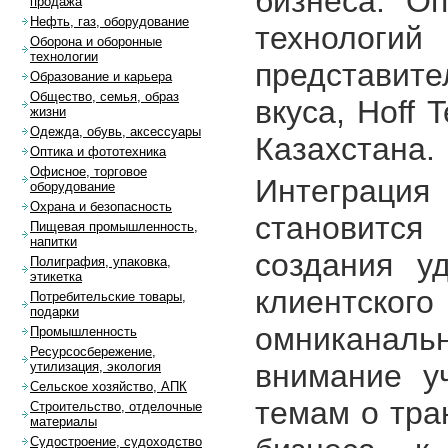
бизнеса. О
продажа
Нефть, газ, оборудование
технолог
Оборона и оборонные
технологии
представит
Образование и карьера
Общество, семья, образ
вкуса, Hoff 
жизни
Одежда, обувь, аксессуары
Казахстана.
Оптика и фототехника
Офисное, торговое
Интеграц
оборудование
Охрана и безопасность
становит
Пищевая промышленность,
напитки
создания у
Полиграфия, упаковка,
этикетка
клиентског
Потребительские товары,
подарки
омниканаль
Промышленность
Ресурсосбережение,
внимание у
утилизация, экология
Сельское хозяйство, АПК
темам о тра
Строительство, отделочные
материалы
Судостроение, судоходство