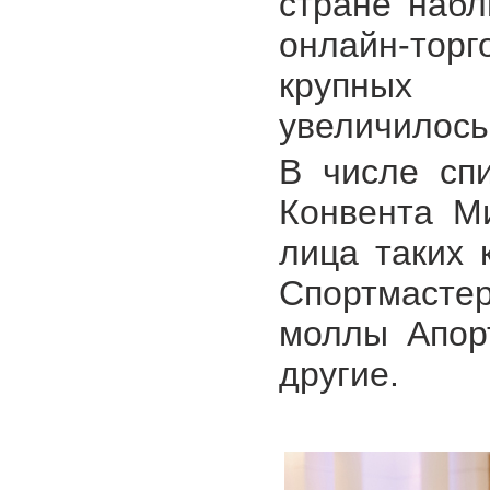
стране набл
онлайн-торг
крупных 
увеличилось
В числе сп
Конвента М
лица таких 
Спортмасте
моллы Апор
другие.