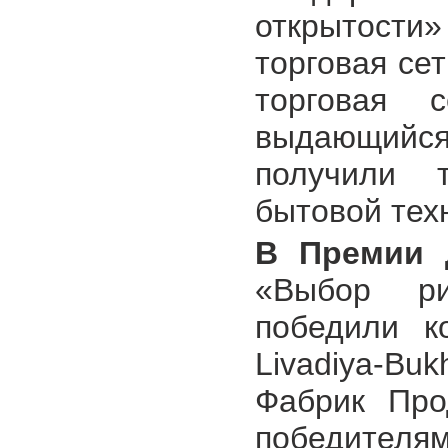
открытости
торговая се
торговая 
выдающийся
получили 
бытовой техн
В Премии 
«Выбор ри
победили к
Livadiya-Bu
Фабрик Прод
победите