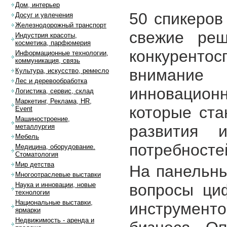
Дом, интерьер
50 спикеров
Досуг и увлечения
Железнодорожный транспорт
свежие ре
Индустрия красоты,
косметика, парфюмерия
конкуренто
Информационные технологии,
коммуникация, связь
внимание
Культура, искусство, ремесло
Лес и деревообработка
инновацио
Логистика, сервис, склад
Маркетинг, Реклама, HR,
которые ста
Event
Машиностроение,
развития 
металлургия
Мебель
потребносте
Медицина, оборудование.
Стоматология
Мир детства
На панельны
Многоотраслевые выставки
вопросы ци
Наука и инновации, новые
технологии
Национальные выставки,
инструмент
ярмарки
Недвижимость - аренда и