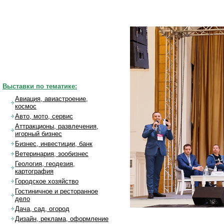
Выставки по тематике:
Авиация, авиастроение,
космос
Авто, мото, сервис
Аттракционы, развлечения,
игорный бизнес
Бизнес, инвестиции, банк
Ветеринария, зообизнес
Геология, геодезия,
картография
Городское хозяйство
Гостиничное и ресторанное
дело
Дача, сад, огород
Дизайн, реклама, оформление