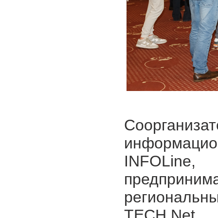
Соорганиза
информацио
INFOLin
предприн
региональны
TECH Net.