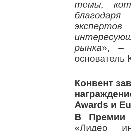
темы, кот
благодар
эксперт
интересую
рынка
», – 
основатель 
Конвент за
награждение
Awards и Eu
В Премии 
«Лидер ин