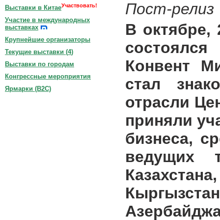
Пост-релиз
Участвовать!
Выставки в Китае
Участие в международных
В октябре, 
выставках
Крупнейшие организаторы
состоялс
Текущие выставки (
4
)
Конвент М
Выставки по городам
Конгрессные мероприятия
стал знак
Ярмарки (B2C)
отрасли Це
приняли уч
бизнеса, с
ведущих 
Казахстан
Кыргызс
Азербайджа