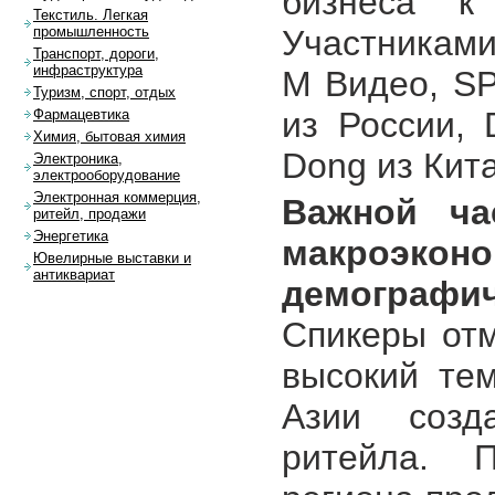
бизнеса к
Текстиль. Легкая
Участниками
промышленность
Транспорт, дороги,
инфраструктура
М Видео, SP
Туризм, спорт, отдых
из России,
Фармацевтика
Химия, бытовая химия
Dong из Кита
Электроника,
электрооборудование
Электронная коммерция,
Важной ча
ритейл, продажи
Энергетика
макроэк
Ювелирные выставки и
антиквариат
демографич
Спикеры отм
высокий те
Азии созд
ритейла. П