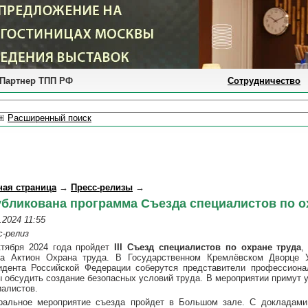
Партнер ТПП РФ
Сотрудничество
Расширенный поиск
ная страница
→
Пресс-релизы
→
бликована программа Съезда специалистов по ох
.2024 11:55
с-релиз
ктября 2024 года пройдет
III Съезд специалистов по охране труда
,
па Актион Охрана труда. В Государственном Кремлёвском Дворце 
идента Российской Федерации соберутся представители профессиона
ы обсудить создание безопасных условий труда. В мероприятии примут у
иалистов.
ральное мероприятие съезда пройдет в Большом зале. С докладами