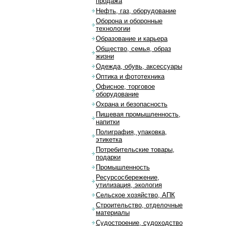
продажа
Нефть, газ, оборудование
Оборона и оборонные
технологии
Образование и карьера
Общество, семья, образ
жизни
Одежда, обувь, аксессуары
Оптика и фототехника
Офисное, торговое
оборудование
Охрана и безопасность
Пищевая промышленность,
напитки
Полиграфия, упаковка,
этикетка
Потребительские товары,
подарки
Промышленность
Ресурсосбережение,
утилизация, экология
Сельское хозяйство, АПК
Строительство, отделочные
материалы
Судостроение, судоходство