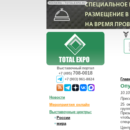
РЕКЛАМА • TOTALEXPO.RU
Выставочный портал
708-0018
+7 (495)
Глав
+7 (903) 961-8824
Опу
10.10
Новости
Прес
25 о
Мероприятия онлайн
груп
Выставочные центры:
През
чтоб
России
спец
мира
Цент