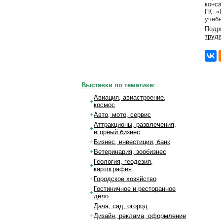
конс
ГК «
учеб
Подр
труд
Выставки по тематике:
Авиация, авиастроение,
космос
Авто, мото, сервис
Аттракционы, развлечения,
игорный бизнес
Бизнес, инвестиции, банк
Ветеринария, зообизнес
Геология, геодезия,
картография
Городское хозяйство
Гостиничное и ресторанное
дело
Дача, сад, огород
Дизайн, реклама, оформление