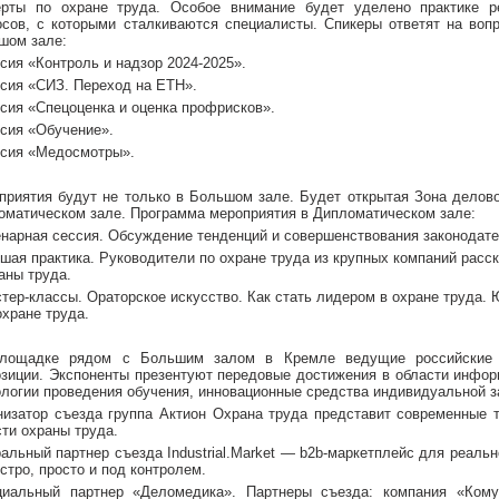
ерты по охране труда. Особое внимание будет уделено практике р
осов, с которыми сталкиваются специалисты. Спикеры ответят на воп
шом зале:
сия «Контроль и надзор 2024-2025».
сия «СИЗ. Переход на ЕТН».
сия «Спецоценка и оценка профрисков».
сия «Обучение».
сия «Медосмотры».
приятия будут не только в Большом зале. Будет открытая Зона делов
оматическом зале. Программа мероприятия в Дипломатическом зале:
нарная сессия. Обсуждение тенденций и совершенствования законодате
шая практика. Руководители по охране труда из крупных компаний расск
аны труда.
тер-классы. Ораторское искусство. Как стать лидером в охране труда.
охране труда.
лощадке рядом с Большим залом в Кремле ведущие российские к
озиции. Экспоненты презентуют передовые достижения в области инфор
ологии проведения обучения, инновационные средства индивидуальной 
низатор съезда группа Актион Охрана труда представит современные 
сти охраны труда.
альный партнер съезда Industrial.Market — b2b-маркетплейс для реальн
стро, просто и под контролем.
иальный партнер «Деломедика». Партнеры съезда: компания «Ком