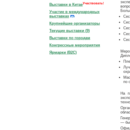
эксп
Участвовать!
Выставки в Китае
вопр
Боль
Участие в международных
выставках
Сес
Сес
Крупнейшие организаторы
Сес
Текущие выставки (
9
)
Сес
Выставки по городам
Сес
Конгрессные мероприятия
Меро
Ярмарки (B2C)
Дипл
Пле
Луч
охр
Мас
по 
На п
эксп
техн
Орга
обла
Генер
— бы
Офиц