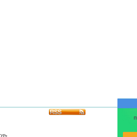
П
ТУР»