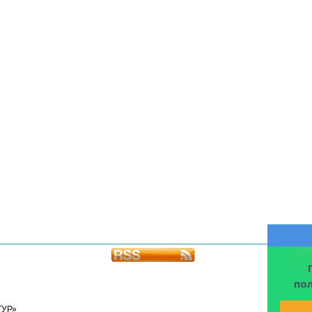
по
ТУР»