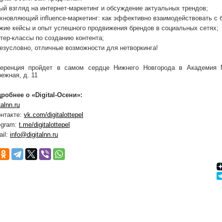
ый взгляд на интернет-маркетинг и обсуждение актуальных трендов;
хновляющий influence-маркетинг: как эффективно взаимодействовать с б
жие кейсы и опыт успешного продвижения брендов в социальных сетях;
тер-классы по созданию контента;
безусловно, отличные возможности для нетворкинга!
еренция пройдет в самом сердце Нижнего Новгорода в Академия М
ежная, д. 11
робнее о «Digital-Осени»:
talnn.ru
нтакте:
vk.com/digitalottepel
egram:
t.me/digitalottepel
ail:
info@digitalnn.ru