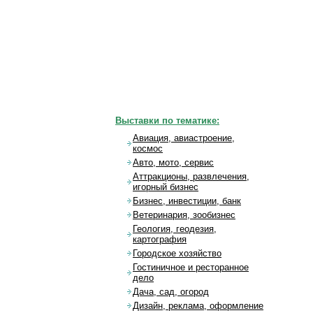
Выставки по тематике:
Авиация, авиастроение,
космос
Авто, мото, сервис
Аттракционы, развлечения,
игорный бизнес
Бизнес, инвестиции, банк
Ветеринария, зообизнес
Геология, геодезия,
картография
Городское хозяйство
Гостиничное и ресторанное
дело
Дача, сад, огород
Дизайн, реклама, оформление