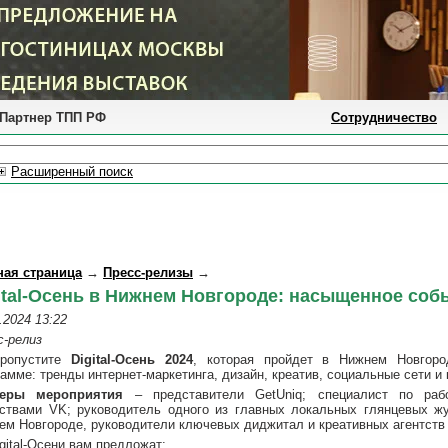
Партнер ТПП РФ
Сотрудничество
Расширенный поиск
ная страница
→
Пресс-релизы
→
ital-Осень в Нижнем Новгороде: насыщенное собы
.2024 13:22
с-релиз
ропустите
Digital-Осень 2024
, которая пройдет в Нижнем Новго
амме: тренды интернет-маркетинга, дизайн, креатив, социальные сети и 
еры мероприятия
– представители GetUniq; специалист по раб
тствами VK; руководитель одного из главных локальных глянцевых жу
ем Новгороде, руководители ключевых диджитал и креативных агентств 
gital-Осени вам предложат: