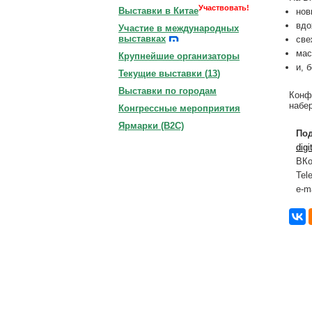
Участвовать!
Выставки в Китае
нов
вдо
Участие в международных
выставках
све
мас
Крупнейшие организаторы
и, 
Текущие выставки (
13
)
Выставки по городам
Конф
набер
Конгрессные мероприятия
Ярмарки (B2C)
Под
digi
ВКо
Tel
e-m