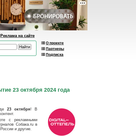
Реклама на сайте
О проекте
Партнеры
Подписка
тие 23 октября 2024 года
роде
23 октября
! В
контент.
оте с рекламными
рналов Собака.ru в
России и другие.