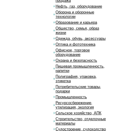
продажа
Нефть, газ, оборудование
Оборона и оборонные
технологии
Образование и карьера
Общество, семья, образ
жизни
Одежда, обувь, аксессуары
Оптика и фототехника
Офисное, торговое
оборудование
Охрана и безопасность
Пищевая промышленность,
напитки
Полиграфия, упаковка,
этикетка
Потребительские товары,
подарки
Промышленность
Ресурсосбережение,
утилизация, экология
Сельское хозяйство, АПК
Строительство, отделочные
материалы
Судостроение, судоходство