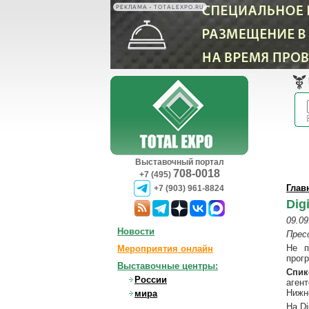
РЕКЛАМА • TOTALEXPO.RU
Выставочный портал
708-0018
+7 (495)
Глав
+7 (903) 961-8824
Dig
09.09
Новости
Прес
Не п
Мероприятия онлайн
прогр
Выставочные центры:
Спик
России
аген
Нижн
мира
На Di