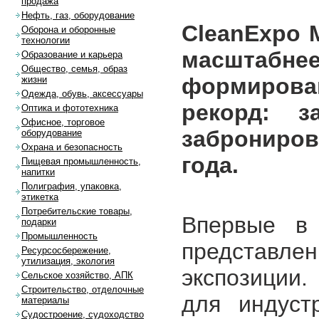
продажа
Нефть, газ, оборудование
CleanExpo 
Оборона и оборонные
технологии
масштаб
Образование и карьера
Общество, семья, образ
формирова
жизни
Одежда, обувь, аксессуары
рекорд: 
Оптика и фототехника
Офисное, торговое
заброниро
оборудование
Охрана и безопасность
года.
Пищевая промышленность,
напитки
Полиграфия, упаковка,
этикетка
Потребительские товары,
Впервые в 
подарки
Промышленность
представ
Ресурсосбережение,
утилизация, экология
экспозиции
Сельское хозяйство, АПК
Строительство, отделочные
для индуст
материалы
Судостроение, судоходство