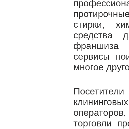
професси
протирочны
стирки, хи
средства д
франшиза 
сервисы пои
многое друго
Посетител
клининго
операторов
торговли п