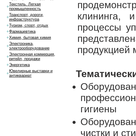
продемонстр
Текстиль. Легкая
промышленность
клининга, 
Транспорт, дороги,
инфраструктура
процессы уп
Туризм, спорт, отдых
Фармацевтика
представлен
Химия, бытовая химия
Электроника,
продукцией 
электрооборудование
Электронная коммерция,
ритейл, продажи
Энергетика
Тематическ
Ювелирные выставки и
антиквариат
Оборудован
профессион
гигиены
Оборудован
чистки и ст