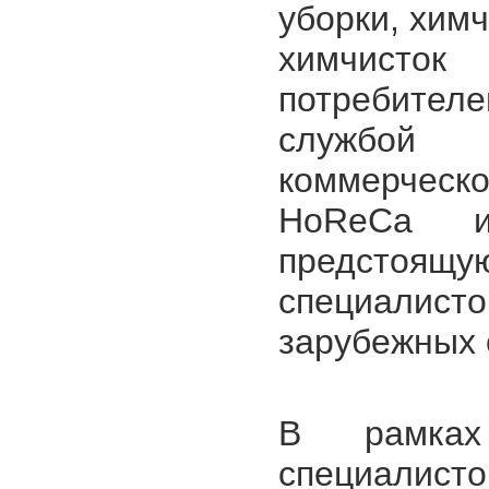
уборки, хим
химчисто
потребител
службой 
коммерческ
HoReCa и
предстоящу
специалист
зарубежных 
В рамках
специалист