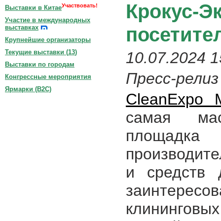
Крокус-Э
Участвовать!
Выставки в Китае
Участие в международных
посетите
выставках
Крупнейшие организаторы
Текущие выставки (
13
)
10.07.2024 1
Выставки по городам
Пресс-релиз
Конгрессные мероприятия
Ярмарки (B2C)
CleanExpo 
самая мас
площадка 
производите
и средств 
заинтере
клининговых