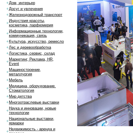
Дом, интерьер
Досуг и увлечения
Железнодорожный транспорт
Индустрия красоты,
косметика, парфюмерия
Информационные технологии,
коммуникация, связь
Культура, искусство, ремесло
Лес и деревообработка
Логистика, сервис, склад
Маркетинг, Реклама, HR,
Event
Машиностроение,
металлургия
Мебель
Медицина, оборудование.
Стоматология
Мир детства
Многоотраслевые выставки
Наука и инновации, новые
технологии
Национальные выставки,
ярмарки
Недвижимость - аренда и