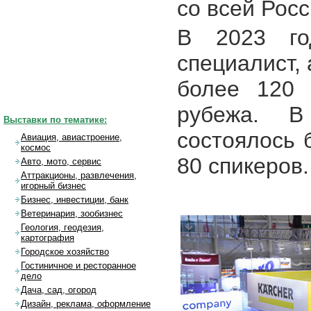
со всей Росс
В 2023 го
специалист,
более 120 
рубежа. В
Выставки по тематике:
состоялось 
Авиация, авиастроение,
космос
80 спикеров.
Авто, мото, сервис
Аттракционы, развлечения,
игорный бизнес
Бизнес, инвестиции, банк
Ветеринария, зообизнес
Геология, геодезия,
картография
Городское хозяйство
Гостиничное и ресторанное
дело
Дача, сад, огород
Дизайн, реклама, оформление