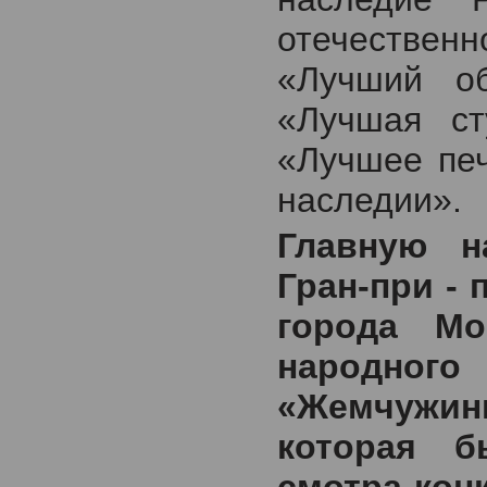
отечественн
«Лучший об
«Лучшая с
«Лучшее печ
наследии».
Главную н
Гран-при -
города Мо
народног
«Жемчужи
которая б