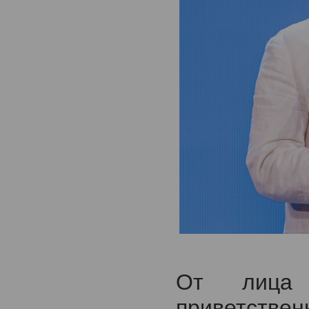
От лица 
приветст