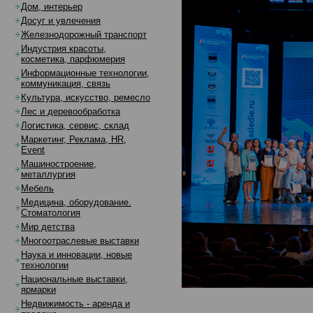
Дом, интерьер
Досуг и увлечения
Железнодорожный транспорт
Индустрия красоты,
косметика, парфюмерия
Информационные технологии,
коммуникация, связь
Культура, искусство, ремесло
Лес и деревообработка
Логистика, сервис, склад
Маркетинг, Реклама, HR,
Event
Машиностроение,
металлургия
Мебель
Медицина, оборудование.
Стоматология
Мир детства
Многоотраслевые выставки
Наука и инновации, новые
технологии
Национальные выставки,
ярмарки
Недвижимость - аренда и