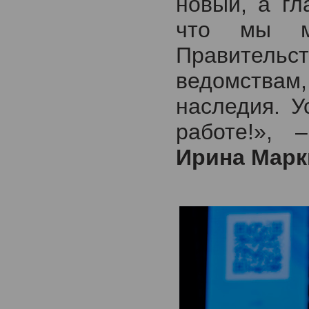
новый, а гл
что мы м
Правительс
ведомствам
наследия. 
работе!», 
Ирина Марк