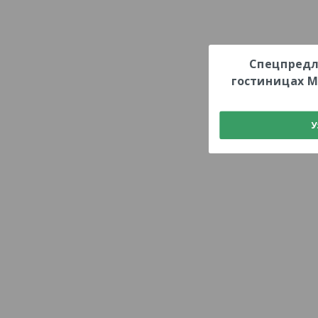
Спецпредл
гостиницах М
У