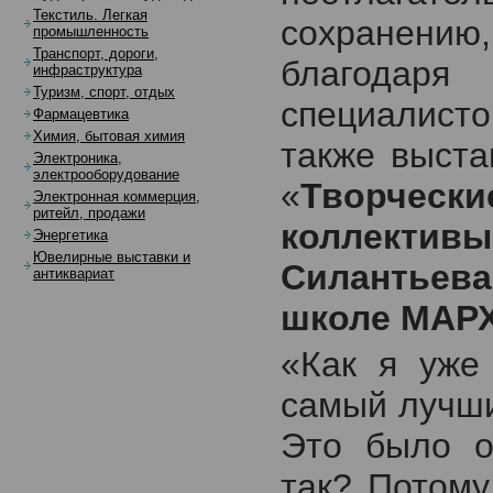
Текстиль. Легкая
сохранению,
промышленность
Транспорт, дороги,
благодаря
инфраструктура
Туризм, спорт, отдых
специалист
Фармацевтика
Химия, бытовая химия
также выст
Электроника,
электрооборудование
«
Творчески
Электронная коммерция,
ритейл, продажи
коллективы
Энергетика
Ювелирные выставки и
Силантьева
антиквариат
школе МАРХ
«Как я уже 
самый лучши
Это было о
так? Потому