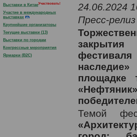
Участвовать!
24.06.2024 1
Выставки в Китае
Участие в международных
Пресс-релиз
выставках
Крупнейшие организаторы
Торжест
Текущие выставки (
13
)
Выставки по городам
закрытия 
Конгрессные мероприятия
фестивал
Ярмарки (B2C)
наследие
площадке 
«Нефтяник»
победителе
Темой фе
«Архитекту
город: 