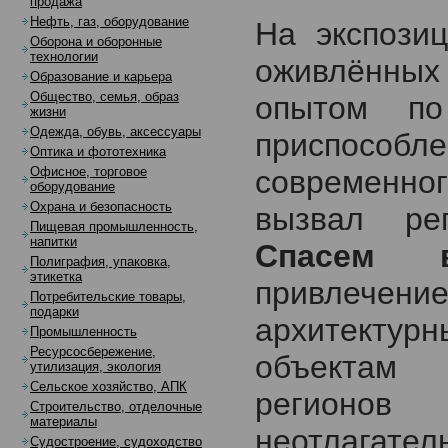
продажа
Нефть, газ, оборудование
На экспози
Оборона и оборонные
технологии
оживлённых
Образование и карьера
Общество, семья, образ
опытом по
жизни
Одежда, обувь, аксессуары
приспособле
Оптика и фототехника
современног
Офисное, торговое
оборудование
Охрана и безопасность
вызвал ре
Пищевая промышленность,
напитки
Спасем в
Полиграфия, упаковка,
этикетка
привлече
Потребительские товары,
подарки
архитект
Промышленность
Ресурсосбережение,
объектам и
утилизация, экология
Сельское хозяйство, АПК
регионов
Строительство, отделочные
материалы
неотлагате
Судостроение, судоходство