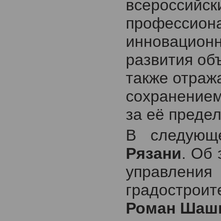
всероссийск
профессион
инновацион
развития об
также отража
сохранением
за её преде
В следующ
Рязани
. Об
управл
градостро
Роман Шаш