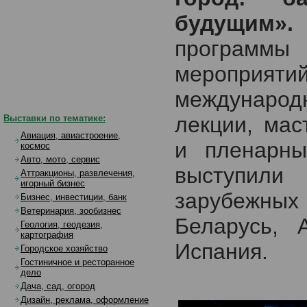
будущим».
программ
мероприяти
международ
лекции, мас
Выставки по тематике:
Авиация, авиастроение,
и пленарны
космос
Авто, мото, сервис
выступил
Аттракционы, развлечения,
игорный бизнес
зарубежных 
Бизнес, инвестиции, банк
Ветеринария, зообизнес
Беларусь, 
Геология, геодезия,
картография
Испания.
Городское хозяйство
Гостиничное и ресторанное
дело
Дача, сад, огород
Дизайн, реклама, оформление