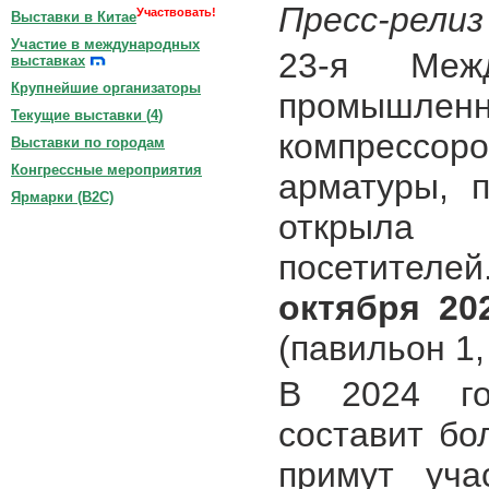
Пресс-релиз
Участвовать!
Выставки в Китае
Участие в международных
23-я Межд
выставках
Крупнейшие организаторы
промышл
Текущие выставки (
4
)
компрессо
Выставки по городам
Конгрессные мероприятия
арматуры, 
Ярмарки (B2C)
открыла 
посетител
октября 20
(павильон 1,
В 2024 го
составит бо
примут уча