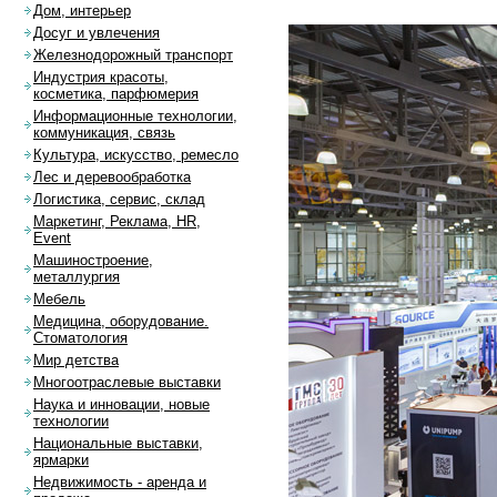
Дом, интерьер
Досуг и увлечения
Железнодорожный транспорт
Индустрия красоты,
косметика, парфюмерия
Информационные технологии,
коммуникация, связь
Культура, искусство, ремесло
Лес и деревообработка
Логистика, сервис, склад
Маркетинг, Реклама, HR,
Event
Машиностроение,
металлургия
Мебель
Медицина, оборудование.
Стоматология
Мир детства
Многоотраслевые выставки
Наука и инновации, новые
технологии
Национальные выставки,
ярмарки
Недвижимость - аренда и