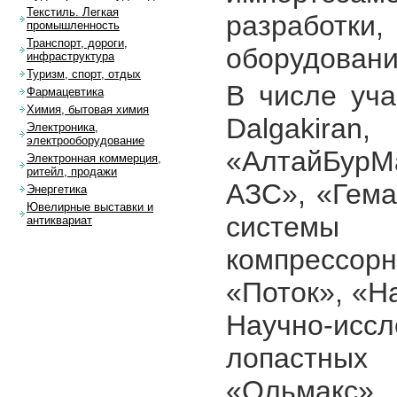
Текстиль. Легкая
разработки
промышленность
Транспорт, дороги,
оборудовани
инфраструктура
Туризм, спорт, отдых
В числе уча
Фармацевтика
Химия, бытовая химия
Dalgakiran
Электроника,
электрооборудование
«АлтайБурМ
Электронная коммерция,
ритейл, продажи
АЗС», «Гема
Энергетика
Ювелирные выставки и
системы т
антиквариат
компрессор
«Поток», «Н
Научно-и
лопастны
«Ольмакс