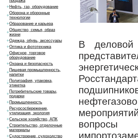
продажа
Нефть, газ, оборудование
Оборона и оборонные
технологии
Образование и карьера
Общество, семья, образ
жизни
Одежда, обувь, аксессуары
В деловой 
Оптика и фототехника
представит
Офисное, торговое
оборудование
Охрана и безопасность
энергетичес
Пищевая промышленность,
напитки
Росстанда
Полиграфия, упаковка,
этикетка
подшипнико
Потребительские товары,
подарки
нефтегазов
Промышленность
Ресурсосбережение,
мероприят
утилизация, экология
Сельское хозяйство, АПК
вопросы
Строительство, отделочные
материалы
импортоз
Судостроение, судоходство