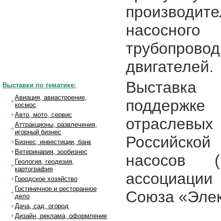
производит
насосного 
трубопров
двигателей.
Выставка
Выставки по тематике:
Авиация, авиастроение,
поддержке
космос
Авто, мото, сервис
отраслевых
Аттракционы, развлечения,
игорный бизнес
Российско
Бизнес, инвестиции, банк
Ветеринария, зообизнес
насосов (
Геология, геодезия,
картография
ассоциации
Городское хозяйство
Гостиничное и ресторанное
Союза «Эле
дело
Дача, сад, огород
Дизайн, реклама, оформление