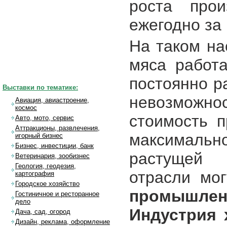
роста про
ежегодно за 
На таком н
мяса работа
постоянно р
Выставки по тематике:
невозможнос
Авиация, авиастроение,
космос
стоимость п
Авто, мото, сервис
Аттракционы, развлечения,
максималь
игорный бизнес
Бизнес, инвестиции, банк
растущей 
Ветеринария, зообизнес
Геология, геодезия,
отрасли мо
картография
Городское хозяйство
промышле
Гостиничное и ресторанное
дело
Индустрия 
Дача, сад, огород
Дизайн, реклама, оформление