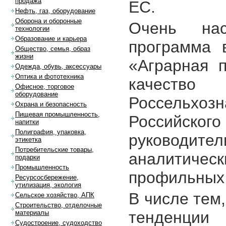
продажа
ЕС.
Нефть, газ, оборудование
Оборона и оборонные
Очень на
технологии
Образование и карьера
программа 
Общество, семья, образ
жизни
«Аграрная п
Одежда, обувь, аксессуары
Оптика и фототехника
качество
Офисное, торговое
оборудование
Россельх
Охрана и безопасность
Пищевая промышленность,
Российско
напитки
Полиграфия, упаковка,
руководит
этикетка
Потребительские товары,
аналитич
подарки
Промышленность
профильных 
Ресурсосбережение,
утилизация, экология
В числе тем
Сельское хозяйство, АПК
Строительство, отделочные
тенденци
материалы
Судостроение, судоходство