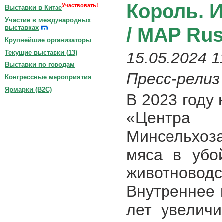
Король. 
Участвовать!
Выставки в Китае
Участие в международных
/ MAP Rus
выставках
Крупнейшие организаторы
Текущие выставки (
13
)
15.05.2024 1
Выставки по городам
Пресс-релиз
Конгрессные мероприятия
Ярмарки (B2C)
В 2023 году
«Центра
Минсельхоза
мяса в убо
животновод
Внутреннее 
лет увелич