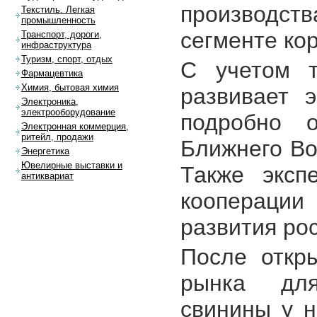
производст
Текстиль. Легкая
промышленность
сегменте ко
Транспорт, дороги,
инфраструктура
Туризм, спорт, отдых
C учетом т
Фармацевтика
Химия, бытовая химия
развивает 
Электроника,
электрооборудование
подробно о
Электронная коммерция,
ритейл, продажи
Ближнего Во
Энергетика
Ювелирные выставки и
Также эксп
антиквариат
коопераци
развития ро
После откр
рынка для
свинины у 