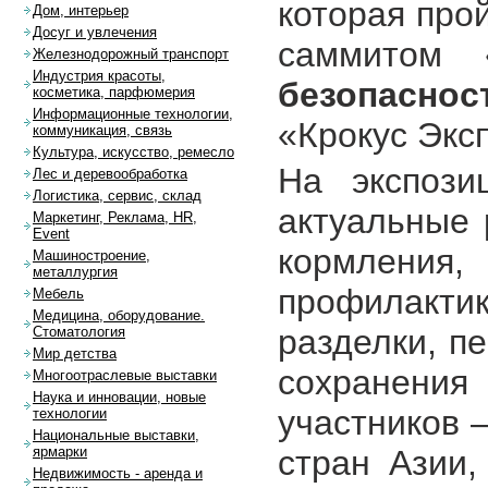
которая про
Дом, интерьер
Досуг и увлечения
саммитом
Железнодорожный транспорт
Индустрия красоты,
безопаснос
косметика, парфюмерия
Информационные технологии,
«Крокус Экс
коммуникация, связь
Культура, искусство, ремесло
На экспози
Лес и деревообработка
Логистика, сервис, склад
актуальные 
Маркетинг, Реклама, HR,
Event
кормлени
Машиностроение,
металлургия
профилакти
Мебель
Медицина, оборудование.
разделки, п
Стоматология
Мир детства
сохранения
Многоотраслевые выставки
Наука и инновации, новые
участников 
технологии
Национальные выставки,
стран Азии,
ярмарки
Недвижимость - аренда и